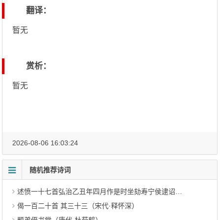
翻译：
暂无
赏析：
暂无
2026-08-06 16:03:24
随机推荐诗词
述愤一十七首弘治乙丑年四月作是时坐劾寿宁侯逮诏狱 其十（明代·李梦阳）
偈一百二十首 其三十三（宋代·释怀深）