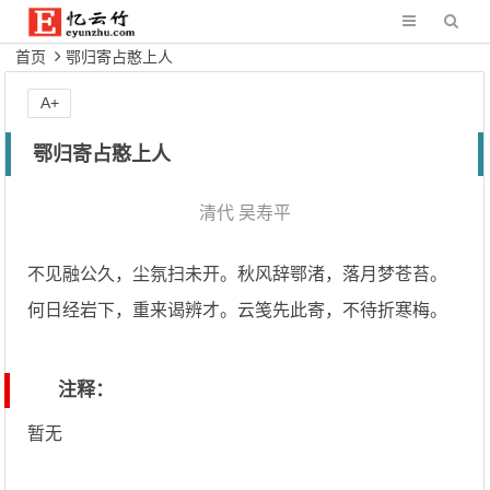
首页
鄂归寄占憨上人
A+
鄂归寄占憨上人
清代
吴寿平
不见融公久，尘氛扫未开。秋风辞鄂渚，落月梦苍苔。
何日经岩下，重来谒辨才。云笺先此寄，不待折寒梅。
注释：
暂无