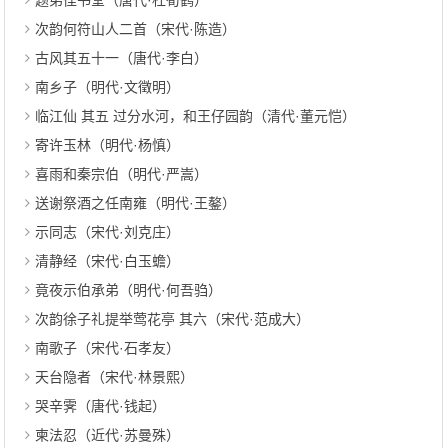
题弟侄书堂（唐代·杜荀鹤）
次韵何符山人二首（宋代·陈造）
古风其五十一（唐代·李白）
南乡子（明代·文徵明）
临江仙 其五 过分水河，和王仔园韵（清代·董元恺）
寄许玉林（明代·杨慎）
喜雨和秦宗伯（明代·严嵩）
送谢祭酒之任南雍（明代·王鏊）
示同志（宋代·刘克庄）
清静经（宋代·白玉蟾）
竟夜示伯承弟（明代·何吾驺）
次韵徐子礼提举莺花亭 其六（宋代·范成大）
南歌子（宋代·石孝友）
天台隐者（宋代·林景熙）
哭辛霁（唐代·钱起）
柬法忍（近代·苏曼殊）