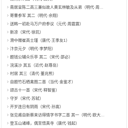
斋居呈陈二高三兼似故人黄玄林敏及从弟（明代·周玄）
寄曹参军 其二（明代·佘翔）
送韩一初赴马万户府参议（元代·周霆震）
新凉（宋代·徐玑）
滑中赠崔高士瑾（唐代·王季友1）
汴京元夕（明代·李梦阳）
题钱公辅众乐亭 其二（宋代·邵必）
浣溪沙 其五（近代·赵尊岳）
村居 其三（清代·董兆熊）
自题竹石栖禽图二首（当代·金鉴才）
颂古十一首（宋代·释智鉴）
守岁（宋代·苏轼）
开岁连日有阴雨（宋代·孙嵩）
张见甫自新蔡来访得情字书字二首 其一（明代·欧大任）
登玉山诸峰，偶至悟真寺（唐代·钱起）