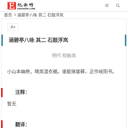
首页
涵碧亭八咏 其二 石鼓浮岚
A+
涵碧亭八咏 其二 石鼓浮岚
明代
程敏政
小山本幽绝，晴岚湿衣裾。谁能琢崖藓，正作岐阳书。
注释：
暂无
翻译：