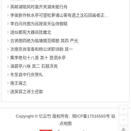
高邮湖阻风时虽开夹湖未能行舟
李侯新作秋水亭可望松萝诸山客有遗之沈石田画者正会此意
李白问月图为巡按吴天弘侍御赋
送似都宪大器巡抚畿北
古贤图四绝为临塘婿范樟题 其四 严光
次南京尚宝泰和杨公述职诗韵 其一
集李绝句十八首 其十 登泗水亭
涵碧亭八咏 其二 石鼓浮岚
冬至县中行庆贺礼
挽王端之
送吴容之进士还歙
Copyright ©
忆云竹
版权所有.
皖ICP备17016565号
站
点地图