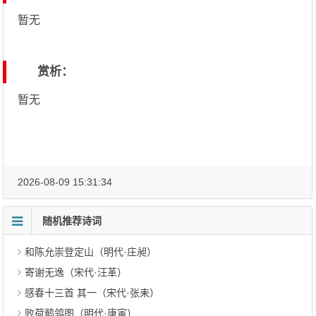
暂无
赏析：
暂无
2026-08-09 15:31:34
随机推荐诗词
和陈允崇登定山（明代·庄昶）
寄谢无逸（宋代·汪革）
感春十三首 其一（宋代·张耒）
败荷鹡鸰图（明代·唐寅）