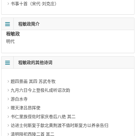
书事十首（宋代·刘克庄）
程敏政简介
程敏政
明代
程敏政的其他诗词
题四景画 其四 苏武冬牧
九月六日今上登极礼成听诏次韵
游白水寺
赠天津吕昂挥使
书仁里族侄佐时家庆卷后八绝 其二
访进士何斯复于歙北黄荆渡不值时斯复方以养亲告归
清明陪祀西陵二首 其二