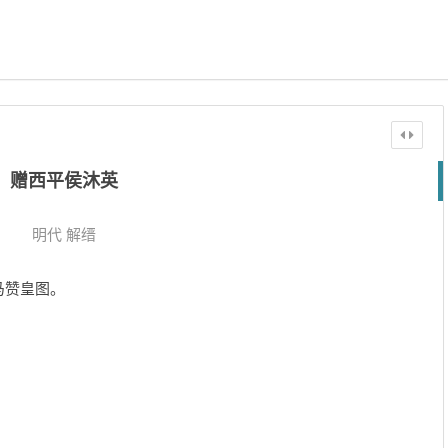
赠西平侯沐英
明代
解缙
马赞皇图。