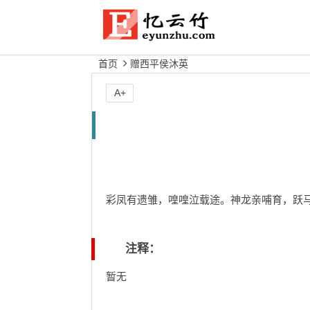
首页
赠西平侯沐英
A+
彩凤有遗雏，喤喤泣载途。神龙亲哺育，跃
注释：
暂无