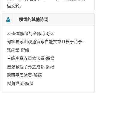
谥文毅。
解缙的其他诗词
>>查看解缙的全部诗词<<
句容县茅山观道官东白能文章且长于诗予无以为寿集杜子美诗二十句以赠·解缙
戏綵堂·解缙
三峰嵓真寺重修法堂·解缙
送张教授子彝之成都·解缙
赠西平侯沐英·解缙
赠萧世英·解缙