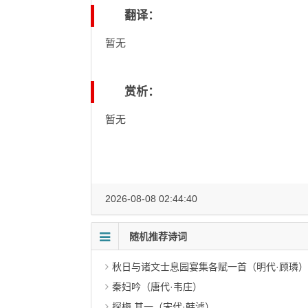
翻译：
暂无
赏析：
暂无
2026-08-08 02:44:40
随机推荐诗词
秋日与诸文士息园宴集各赋一首（明代·顾璘）
秦妇吟（唐代·韦庄）
探梅 其一（宋代·韩淲）