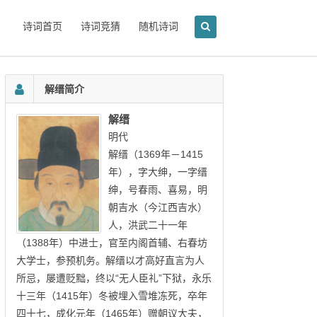
诗词首页
诗词竞猜
随机诗词
解缙简介
解缙
明代
解缙（1369年－1415
年），字大绅，一字缙
绅，号春雨、喜易，明
朝吉水（今江西吉水）
人，洪武二十一年
（1388年）中进士，官至内阁首辅、右春坊
大学士，参预机务。解缙以才高好直言为人
所忌，屡遭贬黜，终以“无人臣礼”下狱，永乐
十三年（1415年）冬被埋入雪堆冻死，卒年
四十七，成化元年（1465年）赠朝议大夫，