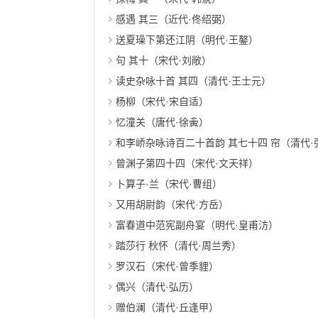
感遇 其三（近代·佟绍弼）
送夏璪下第还江阴（明代·王鏊）
句 其十（宋代·刘敞）
读史杂咏十首 其四（清代·王士元）
杨柳（宋代·宋自适）
忆潼关（唐代·徐夤）
和李峤杂咏诗百二十首韵 其七十四 帘（清代·
曾渊子第四十四（宋代·文天祥）
卜算子·兰（宋代·曹组）
又用胡尉韵（宋代·方岳）
富春道中范宪副舟宴（明代·皇甫汸）
踏莎行 秋怀（清代·周兰秀）
罗汉石（宋代·曾季貍）
偶兴（清代·弘历）
赠伯澜（清代·丘逢甲）