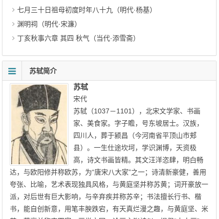
七月三十日祖母初度时年八十九（明代·杨基）
渊明祠（明代·宋濂）
丁亥秋事六章 其四 秋气（当代·添雪斋）
苏轼简介
苏轼
宋代
苏轼（1037－1101），北宋文学家、书画
家、美食家。字子瞻，号东坡居士。汉族，
四川人，葬于颍昌（今河南省平顶山市郏
县）。一生仕途坎坷，学识渊博，天资极
高，诗文书画皆精。其文汪洋恣肆，明白畅
达，与欧阳修并称欧苏，为“唐宋八大家”之一；诗清新豪健，善用
夸张、比喻，艺术表现独具风格，与黄庭坚并称苏黄；词开豪放一
派，对后世有巨大影响，与辛弃疾并称苏辛；书法擅长行书、楷
书，能自创新意，用笔丰腴跌宕，有天真烂漫之趣，与黄庭坚、米