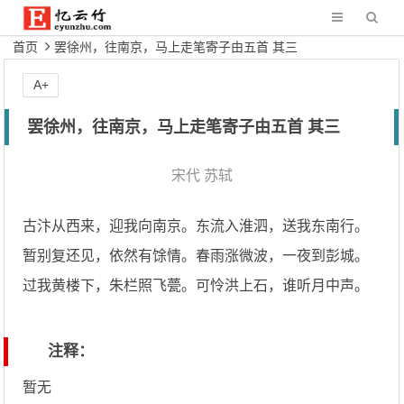
首页
罢徐州，往南京，马上走笔寄子由五首 其三
A+
罢徐州，往南京，马上走笔寄子由五首 其三
宋代
苏轼
古汴从西来，迎我向南京。东流入淮泗，送我东南行。
暂别复还见，依然有馀情。春雨涨微波，一夜到彭城。
过我黄楼下，朱栏照飞甍。可怜洪上石，谁听月中声。
注释：
暂无