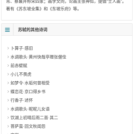
芾、蔡襄并称宋四家；画学文同，论画主张神似，提倡“士人画”。
著有《苏东坡全集》和《东坡乐府》等。
苏轼的其他诗词
卜算子·感旧
水调歌头·黄州快哉亭赠张偓佺
前赤壁赋
小儿不畏虎
如梦令·水垢何曾相受
蝶恋花·京口得乡书
行香子·述怀
水调歌头·昵昵儿女语
饮湖上初晴后雨二首·其二
菩萨蛮·回文秋闺怨