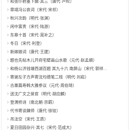
和张仆射塞下曲·其三（唐代·卢纶）
章靖冯公哀词（宋代·宋祁）
秋兴次韵（明代·张渊）
闲中富贵（宋代·陆游）
东皋十首（宋代·晁补之）
冬日（宋代·利登）
新嫁娘词（唐代·王建）
题也先帖木儿开府宅壁画山水歌（元代·赵孟頫）
和杨公济钱塘西湖百题 其九十六 南屏山（宋代·郭祥正）
寄谢左子方声寄沈均德笔二枝（明代·刘崧）
古墨篇寿韩大雅参议（元代·周伯琦）
送沈广文之侯官（明代·胡应麟）
登渭桥诗（南北朝·宗羁）
代书寄谈鍊师（唐代·徐铉）
吊法空（宋代·王质）
夏日田园杂兴·其七（宋代·范成大）