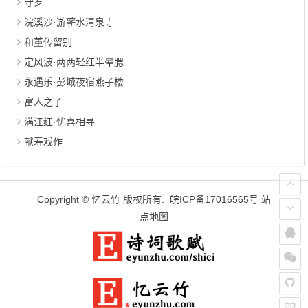
守岁
浣溪沙·游蕲水清泉寺
和董传留别
定风波·两两轻红半晕腮
永遇乐·彭城夜宿燕子楼
富人之子
满江红·忧喜相寻
献寿戏作
Copyright ©
忆云竹
版权所有.
皖ICP备17016565号
站
点地图