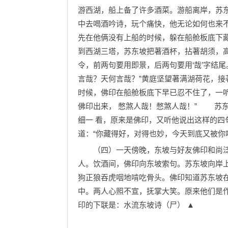
游西湖，船上备了许多酒菜。游船离岸，苏东
中去喝酒吟诗，玩个痛快，他无论如何也来
先在他俩没有上船的时候，躲在船舱板底下
到西湖三塔，苏东坡把著酒杯，拈著胡须，高
令，前两句要用即景，后两句要用‘哉’字结尾。
言哉？天何言哉？”黄庭坚望著满湖荷花，接
时候，佛印在船舱板底下早已忍不住了，一
佛印出来， 憋煞人哉！憋煞人哉！” 苏
细一 看，原来是佛印，又听他说出这样的
道：“你藏得好，对得也妙，今天到底又被你
（四）一天傍晚，东坡与好友佛印和尚泛
人。饮酒间，佛印向东坡索句。苏东坡向岸
狗正狼吞虎咽地啃吃骨头。佛印知道苏东坡
中。两人心照不宣，抚掌大笑。原来他们是
印的下联是：水流东坡诗（尸） ▲