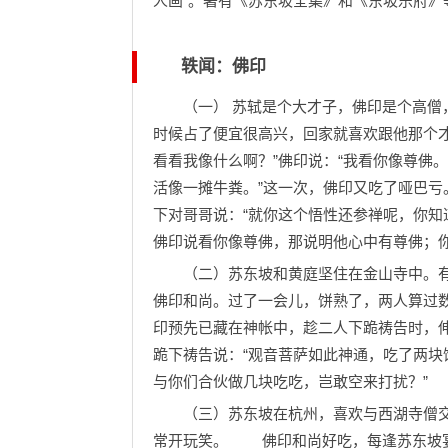
人画”。著有《苏东坡全集》和《东坡乐府》
轶闻：佛印
（一） 苏轼是个大才子，佛印是个高僧，
时候占了便宜很高兴，回家就喜欢跟他那个
看看我像什么啊？”佛印说：“我看你像尊佛
活像一摊牛粪。”这一次，佛印又吃了哑
下对哥哥说：“就你这个悟性还参禅呢，你
佛印说看你像尊佛，那说明他心中有尊佛；你
（二）苏东坡和黄庭坚住在金山寺中。有
佛印和尚。过了一会儿，饼熟了，两人算过
印预先已藏在神帐中，趁二人下跪祷告时，
跪下祷告说：“观音菩萨如此神通，吃了两
与你们合伙做几块吃吃，岂敢空来打扰？”
（三）苏东坡在杭州，喜欢与西湖寺僧交
常开玩笑。 佛印和尚好吃，每逢苏东坡宴