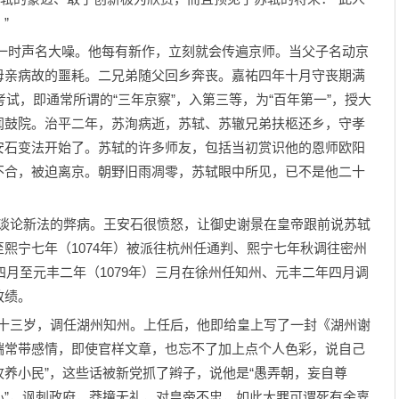
”
时声名大噪。他每有新作，立刻就会传遍京师。当父子名动京
母亲病故的噩耗。二兄弟随父回乡奔丧。嘉祐四年十月守丧期满
考试，即通常所谓的“三年京察”，入第三等，为“百年第一”，授大
闻鼓院。治平二年，苏洵病逝，苏轼、苏辙兄弟扶柩还乡，守孝
安石变法开始了。苏轼的许多师友，包括当初赏识他的恩师欧阳
不合，被迫离京。朝野旧雨凋零，苏轼眼中所见，已不是他二十
书谈论新法的弊病。王安石很愤怒，让御史谢景在皇帝跟前说苏轼
熙宁七年（1074年）被派往杭州任通判、熙宁七年秋调往密州
四月至元丰二年（1079年）三月在徐州任知州、元丰二年四月调
政绩。
四十三岁，调任湖州知州。上任后，他即给皇上写了一封《湖州谢
端常带感情，即使官样文章，也忘不了加上点个人色彩，说自己
牧养小民”，这些话被新党抓了辫子，说他是“愚弄朝，妄自尊
藏祸心”，讽刺政府，莽撞无礼，对皇帝不忠，如此大罪可谓死有余辜