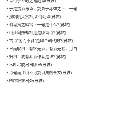
以待子不时之需翻译(苏轼)
于是携酒与鱼，复游于赤壁之下上一句是什么?(苏轼)
孤帆明灭赏析,如何翻译(苏轼)
俯冯夷之幽宫下一句是什么?(苏轼)
山头斜照却相迎是哪首诗?(苏轼)
古诗"俯而不答"是哪个朝代的?(苏轼)
已而叹曰：有客无酒，有酒无肴，月白风清，如此良夜何是什么意思?(苏轼)
妇曰：我有斗酒作者是谁?(苏轼)
木叶尽脱出自哪里(苏轼)
诗句而江山不可复识矣的全文(苏轼)
四顾寂寥出处(苏轼)