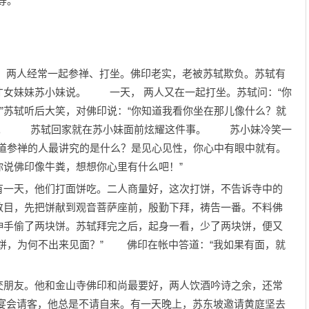
等。
两人经常一起参禅、打坐。佛印老实，老被苏轼欺负。苏轼有
才女妹妹苏小妹说。 一天， 两人又在一起打坐。苏轼问：“你
。”苏轼听后大笑，对佛印说：“你知道我看你坐在那儿像什么？就
巴亏。 苏轼回家就在苏小妹面前炫耀这件事。 苏小妹冷笑一
知道参禅的人最讲究的是什么？是见心见性，你心中有眼中就有。
说佛印像牛粪，想想你心里有什么吧！”
一天，他们打面饼吃。二人商量好，这次打饼，不告诉寺中的
数目，先把饼献到观音菩萨座前，殷勤下拜，祷告一番。不料佛
伸手偷了两块饼。苏轼拜完之后，起身一看，少了两块饼，便又
块饼，为何不出来见面？” 佛印在帐中答道：“我如果有面，就
朋友。他和金山寺佛印和尚最要好，两人饮酒吟诗之余，还常
会请客，他总是不请自来。有一天晚上，苏东坡邀请黄庭坚去