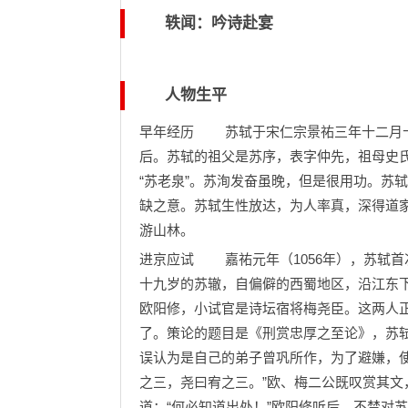
轶闻：吟诗赴宴
人物生平
早年经历 苏轼于宋仁宗景祐三年十二月十九
后。苏轼的祖父是苏序，表字仲先，祖母史氏
“苏老泉”。苏洵发奋虽晚，但是很用功。苏
缺之意。苏轼生性放达，为人率真，深得道
游山林。
进京应试 嘉祐元年（1056年），苏轼
十九岁的苏辙，自偏僻的西蜀地区，沿江东下
欧阳修，小试官是诗坛宿将梅尧臣。这两人
了。策论的题目是《刑赏忠厚之至论》，苏
误认为是自己的弟子曾巩所作，为了避嫌，
之三，尧曰宥之三。”欧、梅二公既叹赏其
道：“何必知道出处！”欧阳修听后，不禁对