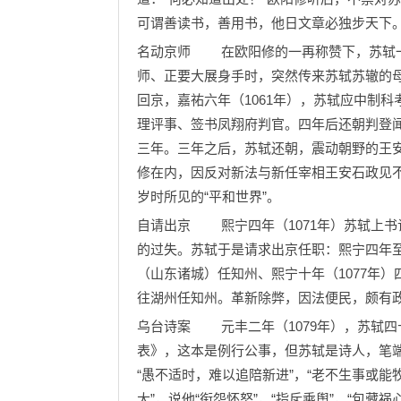
可谓善读书，善用书，他日文章必独步天下。
名动京师 在欧阳修的一再称赞下，苏轼一
师、正要大展身手时，突然传来苏轼苏辙的
回京，嘉祐六年（1061年），苏轼应中制科
理评事、签书凤翔府判官。四年后还朝判登
三年。三年之后，苏轼还朝，震动朝野的王
修在内，因反对新法与新任宰相王安石政见
岁时所见的“平和世界”。
自请出京 熙宁四年（1071年）苏轼上
的过失。苏轼于是请求出京任职：熙宁四年至
（山东诸城）任知州、熙宁十年（1077年）
往湖州任知州。革新除弊，因法便民，颇有
乌台诗案 元丰二年（1079年），苏轼
表》，这本是例行公事，但苏轼是诗人，笔
“愚不适时，难以追陪新进”，“老不生事或能
大”，说他“衔怨怀怒”，“指斥乘舆”，“包