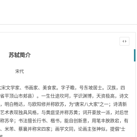
苏轼简介
宋代
），北宋文学家、书画家、美食家。字子瞻，号东坡居士。汉族，四
省平顶山市郏县）。一生仕途坎坷，学识渊博，天资极高，诗文
，明白畅达，与欧阳修并称欧苏，为“唐宋八大家”之一；诗清新
艺术表现独具风格，与黄庭坚并称苏黄；词开豪放一派，对后世
称苏辛；书法擅长行书、楷书，能自创新意，用笔丰腴跌宕，有
、米芾、蔡襄并称宋四家；画学文同，论画主张神似，提倡“士