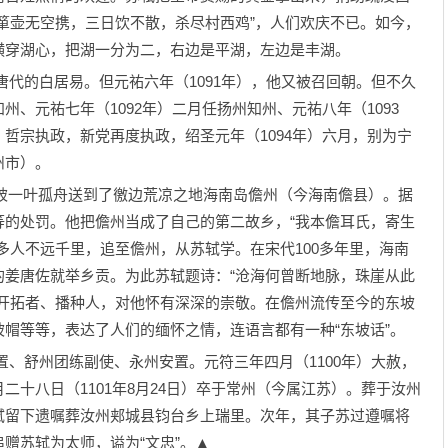
箪壶无空携，三日饮不散，杀尽村西鸡”，人们欢庆不已。如今，
横穿湖心，把湖一分为二，右边是平湖，左边是丰湖。
代的白居易。但元祐六年（1091年），他又被召回朝。但不久
、元祐七年（1092年）二月任扬州知州、元祐八年（1093
哲宗执政，新党再度执政，绍圣元年（1094年）六月，别为宁
州市）。
被一叶孤舟送到了徼边荒凉之地海南岛儋州（今海南儋县）。据
等的处罚。他把儋州当成了自己的第二故乡，“我本儋耳氏，寄生
多人不远千里，追至儋州，从苏轼学。在宋代100多年里，海南
的姜唐佐就举乡贡。为此苏轼题诗：“沧海何曾断地脉，珠崖从此
的开拓者、播种人，对他怀有深深的崇敬。在儋州流传至今的东坡
帽等等，表达了人们的缅怀之情，连语言都有一种“东坡话”。
、舒州团练副使、永州安置。元符三年四月（1100年）大赦，
十八日（1101年8月24日）卒于常州（今属江苏）。葬于汝州
轼留下遗嘱葬汝州郏城县钧台乡上瑞里。次年，其子苏过遵嘱将
赠苏轼为太师，谥为“文忠”。▲