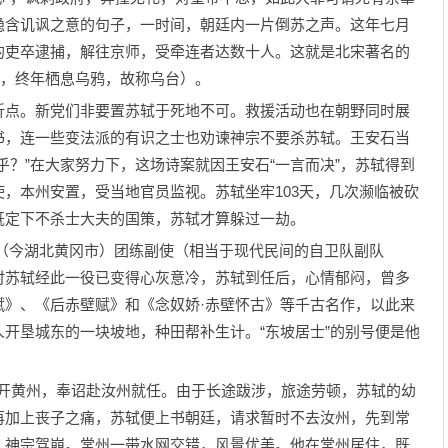
隐含讥讽之意的句子，一时间，朝廷内一片倒苏之声。这年七月
的吏卒逮捕，解往京师，受牵连者达数十人。这就是北宋著名的
树，终年栖息乌鸦，故称乌台）。
点。新党们非要置苏轼于死地不可。救援活动也在朝野同时展
书，连一些变法派的有识之士也劝谏神宗不要杀苏轼。王安石当
乎？”在大家努力下，这场诗案就因王安石“一言而决”，苏轼得到
，本州安置，受当地官员监视。苏轼坐牢103天，几次濒临被砍
既定下不杀士大夫的国策，苏轼才算躲过一劫。
今湖北黄冈市）团练副使（相当于现代民间的自卫队副队
时苏轼经此一役已变得心灰意冷，苏轼到任后，心情郁闷，曾多
赋》、《后赤壁赋》和《念奴娇·赤壁怀古》等千古名作，以此来
开垦城东的一块坡地，种田帮补生计。“东坡居士”的别号便是他
离开黄州，奉诏赴汝州就任。由于长途跋涉，旅途劳顿，苏轼的幼
再加上丧子之痛，苏轼便上书朝廷，请求暂时不去汝州，先到常
，神宗驾崩。常州一带水网交错，风景优美。他在常州居住，既