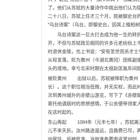
了。他们从苏轼的大量诗作中挑出他们认为
二十八日，苏轼上任才三个月，就被御史台
“乌台诗案”（乌台，即御史台，因其上植柏
乌台诗案这一巨大打击成为他一生的转折
开，不但与苏轼政见相同的许多元老纷纷上
时退休金陵，也上书说：“安有圣世而杀才士
从轻发落，贬为黄州（今湖北黄冈）团练副使
头的境地。幸亏北宋时期在太祖赵匡胤年间
被贬黄州 出狱以后，苏轼被降职为黄州（
长）。这个职位相当低微，并无实权，而此
次到黄州城外的赤壁山游览，写下了《赤壁
寄托他谪居时的思想感情。于公余便带领家人
在这时起的。
东山再起 1084年（元丰七年），苏轼
儿不幸夭折。汝州路途遥远，且路费已尽，
州居住，后被批准。当他准备要南返常州时