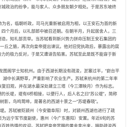
京城政治的纷争，能与家人、众多朋友朝夕相处。于是苏东坡终
幼为名，临朝听政，司马光重新被启用为相，以王安石为首的新
。四个月后，以礼部郎中被召还朝。在朝半月，升起居舍人，三
制诰，知礼部贡举。当苏轼看到新兴势力拼命压制王安石集团的
过一丘之貉，再次向皇帝提出谏议。他对旧党执政后，暴露出的腐
势力的极力反对，于是又遭诬告陷害。苏轼至此是既不能容于新
。
龙图阁学士知杭州。由于西湖长期没有疏浚，淤塞过半，“崶台平
涸，湖中长满野草，严重影响了农业生产。苏轼来杭州的第二年率
恢复旧观，并在湖水最深处建立三塔（今三潭映月）作为标志。
的长堤，堤有6桥相接，以便行人，后人名之曰“苏公堤”，简称
光树影，鸟鸣莺啼，是著名的西湖十景之一“苏堤春晓”。
堤。苏轼被贬颍州（今安徽阜阳）时，对颍州西湖也进行了疏
被贬为远宁军节度副使，惠州（今广东惠阳）安置。年近6旬的苏
南百姓热情的欢迎。苏轼把皇帝赏赐的黄金拿出来，捐助疏浚西