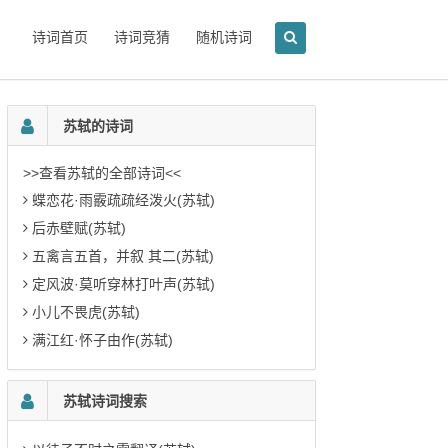
诗词首页
诗词竞猜
随机诗词
苏轼的诗词
>>查看苏轼的全部诗词<<
蝶恋花·雨霰疏疏经泼火(苏轼)
后赤壁赋(苏轼)
五禽言五首，并叙 其二(苏轼)
定风波·莫听穿林打叶声(苏轼)
小儿不畏虎(苏轼)
满江红·怀子由作(苏轼)
苏轼诗词搜索