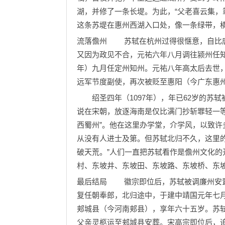
湖，并修了一条长堤。为此，“父老喜云集，
这条苏堤在惠州西湖入口处，像一条绿带，
流落儋州 苏轼在杭州过得很惬意，自比唐
又因为政见不合，元祐六年八月调往颍州任知州
年）九月任定州知州。元祐八年高太后去世，
远军节度副使，再次被贬至惠阳（今广东惠
绍圣四年（1097年），年已62岁的苏轼
说在宋朝，放逐海南是仅比满门抄斩罪轻一
西蜀州”。他在这里办学堂，介学风，以致许
从没有人进士及第。但苏轼北归不久，这里
破天荒。”人们一直把苏轼看作是儋州文化
村、东坡井、东坡田、东坡路、东坡桥、东坡
最后结局 徽宗即位后，苏轼被调廉州安置
复任朝奉郎，北归途中，于建中靖国元年七月二
郏城县（今河南郏县），享年六十五岁。苏
父亲灵柩运至郏城县安葬。宋高宗即位后，追