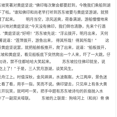
坡笑著对黄庭坚说: “佛印每次聚会都要赶到，今晚我们乘船到湖
不了啦。”谁知佛印和尚老早打听到苏东坡要与黄庭坚游湖，就预
藏了起来。 明月当空，凉风送爽，荷香满湖，游船慢慢地来
兴地对黄庭坚说:“今天没有佛印，我们倒也清静，先来个行酒
”黄庭坚说:“好吧！”苏东坡先说：“浮云拨开，明月出来， 天何
著说道：“莲萍拨开，游鱼出来， 得其所哉！得其所哉！” 这
听黄庭坚说罢，就把船舱板推开，爬了出来，说道：“船板拨开，
东坡和黄庭坚，看见船板底下突然爬出一个人来，吓了一大跳，仔
四句诗，禁不住都哈哈大笑起来。 苏东坡拉住佛印就坐，说
吃上了！” 于是，三人赏月游湖，谈笑风生。
舟江上。时值深秋，金风飒飒，水波粼粼，大江两岸，景色迷
上看了看，用手一指，笑而不说。佛印望去，只见岸上有条大黄
在开玩笑，就呵呵一笑，把手中题有苏东坡诗句的折扇抛入水
作了一副双关哑联。 东坡的上联是：狗啃河上（和尚）骨 佛