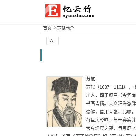
首页
苏轼简介
A+
苏轼
苏轼（1037－1101
川人，葬于颍昌（今河南
书画皆精。其文汪洋恣肆
豪健，善用夸张、比喻，
有巨大影响，与辛弃疾并
天真烂漫之趣，与黄庭坚