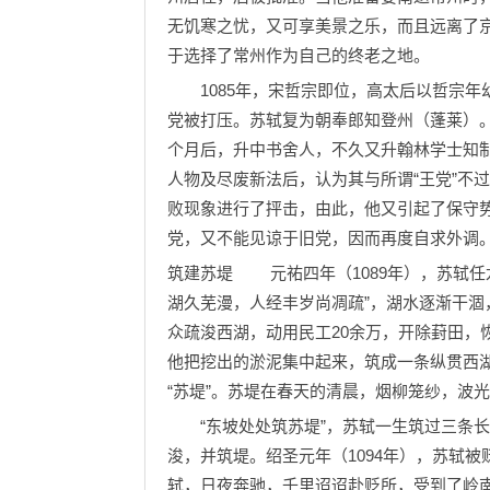
无饥寒之忧，又可享美景之乐，而且远离了
于选择了常州作为自己的终老之地。
1085年，宋哲宗即位，高太后以哲宗年
党被打压。苏轼复为朝奉郎知登州（蓬莱）
个月后，升中书舍人，不久又升翰林学士知
人物及尽废新法后，认为其与所谓“王党”不
败现象进行了抨击，由此，他又引起了保守
党，又不能见谅于旧党，因而再度自求外调
筑建苏堤 元祐四年（1089年），苏轼任
湖久芜漫，人经丰岁尚凋疏”，湖水逐渐干
众疏浚西湖，动用民工20余万，开除葑田，
他把挖出的淤泥集中起来，筑成一条纵贯西湖
“苏堤”。苏堤在春天的清晨，烟柳笼纱，波
“东坡处处筑苏堤”，苏轼一生筑过三条长
浚，并筑堤。绍圣元年（1094年），苏轼
轼，日夜奔驰，千里迢迢赴贬所，受到了岭