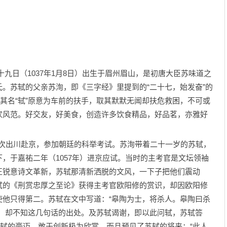
日（1037年1月8日）出生于眉州眉山，是初唐大臣苏味道之
。苏轼的父亲苏洵，即《三字经》里提到的“二十七，始发奋”的
轼其名“轼”原意为车前的扶手，取其默默无闻却扶危救困，不可或
家风范。好交友，好美食，创造许多饮食精品，好品茗，亦雅好
首次出川赴京，参加朝廷的科举考试。苏洵带着二十一岁的苏轼，
，于嘉祐二年（1057年）进京应试。当时的主考官是文坛领袖
正锐意诗文革新，苏轼那清新洒脱的文风，一下子把他们震动
轼的《刑赏忠厚之至论》获得主考官欧阳修的赏识，却因欧阳修
使他只得第二。苏轼在文中写道：“皋陶为士，将杀人。皋陶曰杀
文，却不知这几句话的出处。及苏轼谒谢，即以此问轼，苏轼答
苏轼的豪迈、敢于创新极为欣赏，而且预见了苏轼的将来：“此人