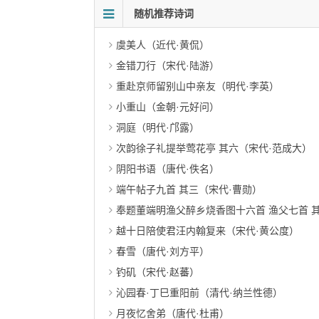
随机推荐诗词
虞美人（近代·黄侃）
金错刀行（宋代·陆游）
重赴京师留别山中亲友（明代·李英）
小重山（金朝·元好问）
洞庭（明代·邝露）
次韵徐子礼提举莺花亭 其六（宋代·范成大）
阴阳书语（唐代·佚名）
端午帖子九首 其三（宋代·曹勋）
奉题董端明渔父醉乡烧香图十六首 渔父七首 
越十日陪使君汪内翰复来（宋代·黄公度）
春雪（唐代·刘方平）
钓矶（宋代·赵蕃）
沁园春·丁巳重阳前（清代·纳兰性德）
月夜忆舍弟（唐代·杜甫）