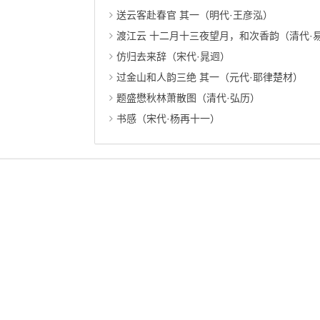
送云客赴春官 其一（明代·王彦泓）
渡江云 十二月十三夜望月，和次香韵（清代·
仿归去来辞（宋代·晁迥）
过金山和人韵三绝 其一（元代·耶律楚材）
题盛懋秋林萧散图（清代·弘历）
书感（宋代·杨再十一）