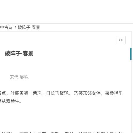
中古诗
破阵子·春景
破阵子·春景
宋代
晏殊
四点，叶底黄鹂一两声。日长飞絮轻。 巧笑东邻女伴，采桑径里
笑从双脸生。