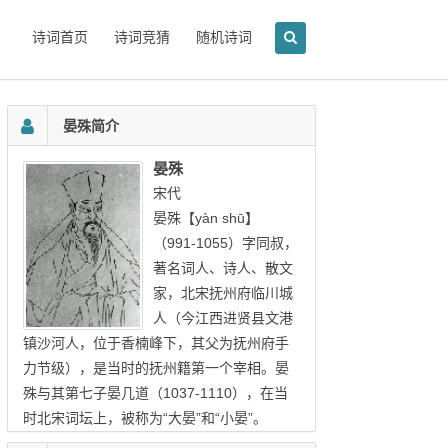
诗词首页
诗词竞猜
随机诗词
晏殊简介
晏殊
宋代
晏殊【yàn shū】
（991-1055）字同叔，
著名词人、诗人、散文
家，北宋抚州府临川城
人（今江西进贤县文港
镇沙河人，位于香楠峰下，其父为抚州府手
力节级），是当时的抚州籍第一个宰相。晏
殊与其第七子晏几道（1037-1110），在当
时北宋词坛上，被称为“大晏”和“小晏”。