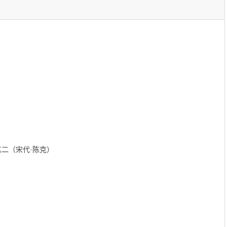
其二（宋代·陈克）