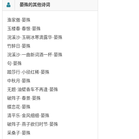
晏殊的其他诗词
渔家傲·晏殊
玉楼春·春恨·晏殊
浣溪沙·玉碗冰寒滴露华·晏殊
竹醉日·晏殊
浣溪沙·一曲新词酒一杯·晏殊
句·晏殊
踏莎行·小径红稀·晏殊
中秋月·晏殊
无题·油壁香车不再逢·晏殊
破阵子·春景·晏殊
蝶恋花·晏殊
清平乐·金风细细·晏殊
破阵子·燕子欲归时节·晏殊
采桑子·晏殊