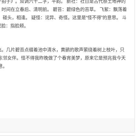
十拍子》。双调六十二字，平韵。 新社：社日是古代祭土地神的
时间在立春后、清明前。 碧苔：碧绿色的苔草。 飞絮：飘荡着
碰头，相逢。 疑怪：诧异、奇怪。这里是“怪不得”的意思。 斗
双脸：指脸颊。
飞。几片碧苔点缀着池中清水，黄鹂的歌声萦绕着树上枝叶，只
的东邻女伴。怪不得我昨晚做了个春宵美梦，原来它是预兆我今天
意。