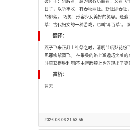
破阵子：词牌名，原为唐教坊曲名。又名《
日子，以祈丰收，有春秋两社。新社即春社，
的柳絮。 巧笑：形容少女美好的笑容。逢迎：
草：古代妇女的一种游戏，也叫“斗百草”。 
翻译：
燕子飞来正赶上社祭之时，清明节后梨花纷
见那柳絮飘飞。 在采桑的路上邂逅巧笑着
斗草获得胜利啊!不由得脸颊上也浮现出了笑
赏析：
暂无
2026-08-06 21:53:55