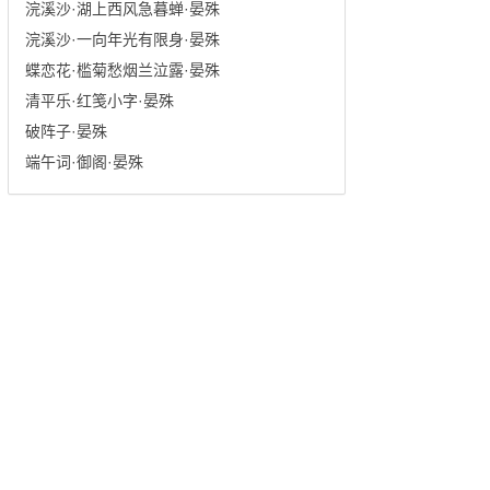
浣溪沙·湖上西风急暮蝉·晏殊
浣溪沙·一向年光有限身·晏殊
蝶恋花·槛菊愁烟兰泣露·晏殊
清平乐·红笺小字·晏殊
破阵子·晏殊
端午词·御阁·晏殊