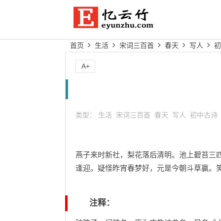
首页
生活
宋词三百首
春天
写人
初
A+
类型：
生活
宋词三百首
春天
写人
初中古诗
燕子来时新社，梨花落后清明。池上碧苔三
逢迎。疑怪昨宵春梦好，元是今朝斗草赢。
注释：