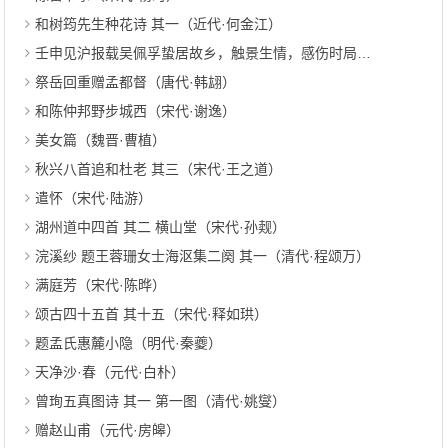
和树筠先生种花诗 其一（近代·何金江）
壬申见沪报载吴佩孚蛰居故乡，触景生情，感伤时局，咏诗八章，足徵英雄末路之胸怀。余步原韵藉以消遣 其三（清代·薛昂若）
祭岳回重赠孟都督（唐代·韩翃）
和陈仲邦野步城西（宋代·谢逸）
美女篇（魏晋·曹植）
秋兴八首追和杜老 其三（宋代·王之道）
遣怀（宋代·陆游）
湖州道中四首 其二 横山堂（宋代·孙觌）
浣溪纱 题王蓉珊女士海沤集二阕 其一（清代·程颂万）
满庭芳（宋代·陈晔）
颂古四十五首 其十五（宋代·释如珙）
题孟氏惠麓小隐（明代·秦夔）
天净沙·春（元代·白朴）
曾珣五真图诗 其一 第一图（清代·姚燮）
赠赵山甫（元代·房皞）