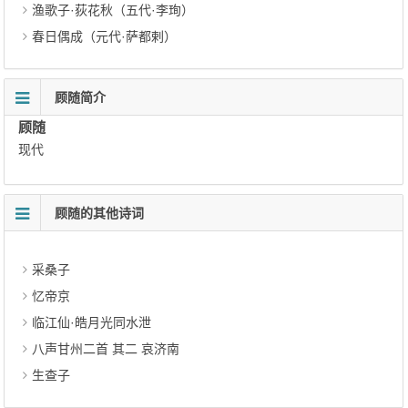
渔歌子·荻花秋（五代·李珣）
春日偶成（元代·萨都剌）
顾随简介
顾随
现代
顾随的其他诗词
采桑子
忆帝京
临江仙·皓月光同水泄
八声甘州二首 其二 哀济南
生查子