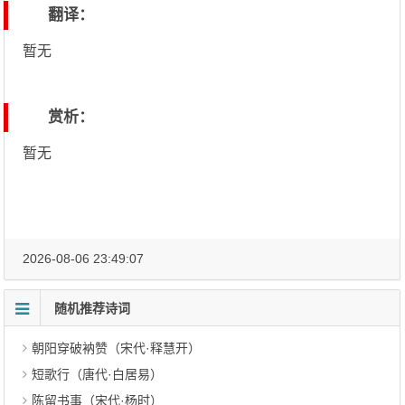
翻译：
暂无
赏析：
暂无
2026-08-06 23:49:07
随机推荐诗词
朝阳穿破衲赞（宋代·释慧开）
短歌行（唐代·白居易）
陈留书事（宋代·杨时）