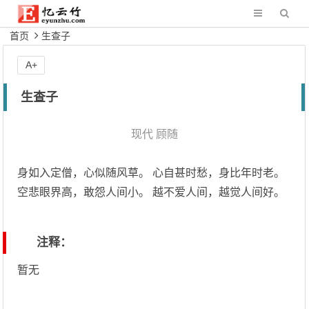
首页
生查子
A+
生查子
现代
顾随
身如入定僧，心似随风草。 心自甚时愁，身比年时老。
空悲眼界高，敢怨人间小。 越不爱人间，越觉人间好。
注释：
暂无