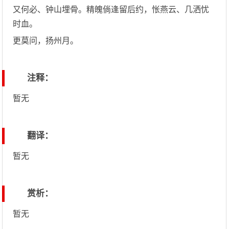
又何必、钟山埋骨。精魄倘逢留后约，怅燕云、几洒忧
时血。
更莫问，扬州月。
注释：
暂无
翻译：
暂无
赏析：
暂无