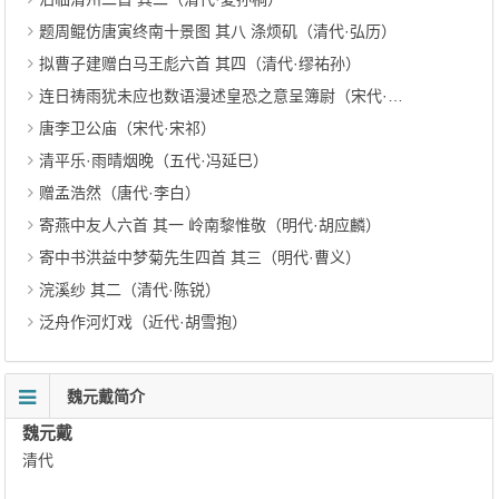
题周鲲仿唐寅终南十景图 其八 涤烦矶（清代·弘历）
拟曹子建赠白马王彪六首 其四（清代·缪祐孙）
连日祷雨犹未应也数语漫述皇恐之意呈簿尉（宋代·虞俦）
唐李卫公庙（宋代·宋祁）
清平乐·雨晴烟晚（五代·冯延巳）
赠孟浩然（唐代·李白）
寄燕中友人六首 其一 岭南黎惟敬（明代·胡应麟）
寄中书洪益中梦菊先生四首 其三（明代·曹义）
浣溪纱 其二（清代·陈锐）
泛舟作河灯戏（近代·胡雪抱）
魏元戴简介
魏元戴
清代