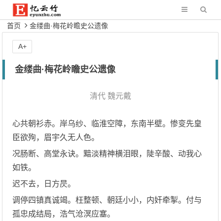
首页
金缕曲·梅花岭瞻史公遗像
A+
金缕曲·梅花岭瞻史公遗像
清代
魏元戴
心共朝衫赤。岸乌纱、临淮空障，东南半壁。惨变先皇
臣欲殉，眉宇久无人色。
况肠断、高堂永诀。黯淡精神横泪眼，陡辛酸、动我心
如铁。
迟不去，日方昃。
调停四镇真诚竭。枉整顿、朝廷小小，内奸牵掣。付与
孤忠成结局，浩气沧溟应塞。