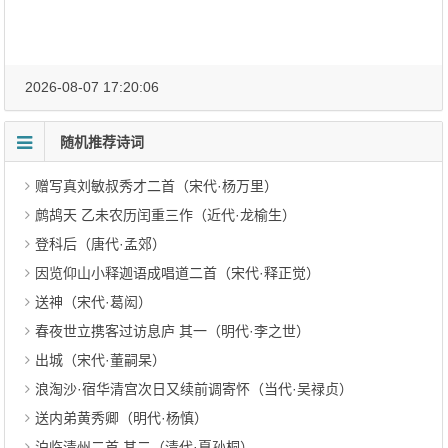
2026-08-07 17:20:06
随机推荐诗词
赠写真刘敏叔秀才二首（宋代·杨万里）
鹧鸪天 乙未农历闰重三作（近代·龙榆生）
登科后（唐代·孟郊）
因览仰山小释迦语成唱道二首（宋代·释正觉）
送神（宋代·葛闳）
春夜世立携客过访息庐 其一（明代·李之世）
出城（宋代·董嗣杲）
浪淘沙·宿华清宫次日又续前调寄怀（当代·吴禄贞）
送内弟黄秀卿（明代·杨慎）
泊临清州二首 其二（清代·夏孙桐）