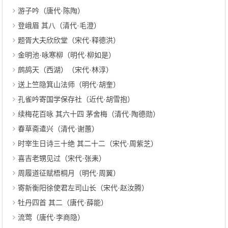
游子吟（唐代·陈陶）
登峨眉 其八（清代·毛澄）
题胥大夫欣欣堂（宋代·释德洪）
金明池·咏寒柳（明代·柳如是）
鹧鸪天（西湖）（宋代·林淳）
送上竺隐箕山法师（明代·胡奎）
孔雀吟寄国学保存社（近代·胡雪抱）
续梅花百咏 其六十四 茅舍梅（清代·陶德勋）
春草斋遣兴（清代·谢蕙）
时宰生日诗三十绝 其二十二（宋代·周紫芝）
喜吉老甥见过（宋代·张耒）
周履道征赋梧桐月（明代·周翼）
寄新衡阳徐使君左司山长（宋代·赵汝腾）
牡丹四首 其二（唐代·薛能）
流莺（唐代·李商隐）