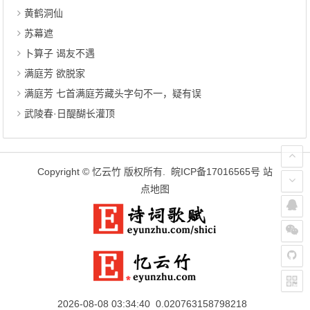
黄鹤洞仙
苏幕遮
卜算子 谒友不遇
满庭芳 欲脱家
满庭芳 七首满庭芳藏头字句不一，疑有误
武陵春·日醍醐长灌顶
Copyright ©
忆云竹
版权所有.
皖ICP备17016565号
站
点地图
2026-08-08 03:34:40 0.020763158798218