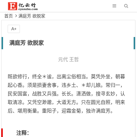
首页
满庭芳 欲脱家
A+
满庭芳 欲脱家
元代
王哲
既欲修行，终全＊谧，出离尘俗相当。莫凭外坐，朝暮
起心香。须是损妻舍事，违乡土、＊却儿娘。常归一，
民安国富，战胜又兵强。长长。潇洒做，搜寻玄妙，认
取清凉。又凭空渺邈，大道无方。只在圆光自照，明来
后、堪用衡量。重阳子，迎霜金菊，独许满庭芳。
注释：