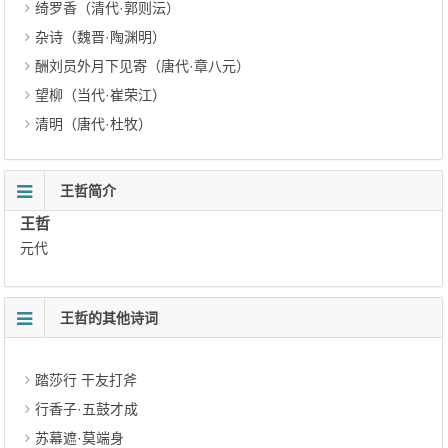
绮罗香（清代·郭则沄）
杂诗（魏晋·陶渊明）
酬刘员外月下见寄（唐代·章八元）
望柳（当代·崔荣江）
清明（唐代·杜牧）
王哲简介
王哲
元代
王哲的其他诗词
踏莎行 干友打斧
行香子·五鼓才成
苏幕遮·莫端身