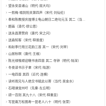
望永安县诸山（明代·屈大均）
一剪梅·唱到阳关第四声（宋代·刘仙伦）
奉和陈教授庆煌博士龟山朝日二绝句元玉 其二（当代·林恭祖）
题画（清代·缪公恩）
送永昌萧赞府（唐代·宋之问）
送森知客（宋代·释普度）
和赵季行用兰花韵三首 其一（宋代·刘宰）
山居秋暝（唐代·王维）
陈光禄惟顺迎暾书舍四首 其二 寺钟（明代·陆深）
冬夜读书示子聿（宋代·陆游）
一电四首 其四（近代·连横）
读听雨兄与人绝交书赋此以寄（当代·吴金水）
石碏谏宠州吁（先秦·左丘明）
颂一百则 其九十八（宋代·释重显）
写昆崙万松图寿一昆老人八十（明代·张萱）