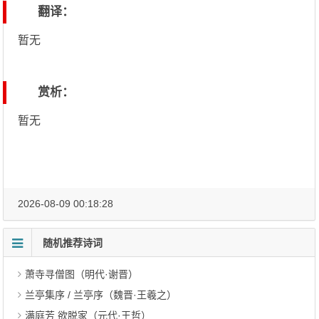
翻译：
暂无
赏析：
暂无
2026-08-09 00:18:28
随机推荐诗词
萧寺寻僧图（明代·谢晋）
兰亭集序 / 兰亭序（魏晋·王羲之）
满庭芳 欲脱家（元代·王哲）