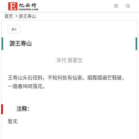
首页
游王寿山
A+
游王寿山
宋代
蔡蒙吉
王寿山头石径斜，不知何处有仙家。烟霞踏遍芒鞋破，
一路春鸠啼落花。
注释：
暂无