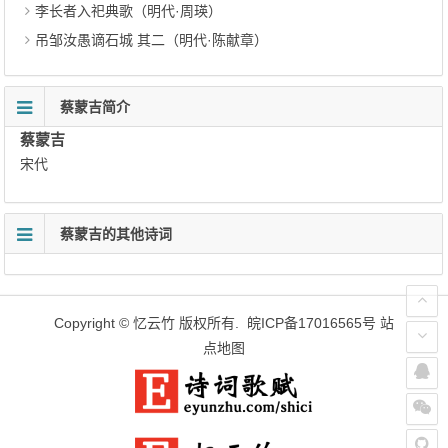
李长者入祀典歌（明代·周瑛）
吊邹汝愚谪石城 其二（明代·陈献章）
蔡蒙吉简介
蔡蒙吉
宋代
蔡蒙吉的其他诗词
Copyright ©
忆云竹
版权所有.
皖ICP备17016565号
站
点地图