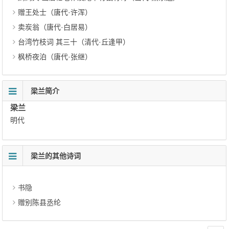
赠王处士（唐代·许浑）
卖炭翁（唐代·白居易）
台湾竹枝词 其三十（清代·丘逢甲）
枫桥夜泊（唐代·张继）
梁兰简介
梁兰
明代
梁兰的其他诗词
书隐
赠别陈县丞纶