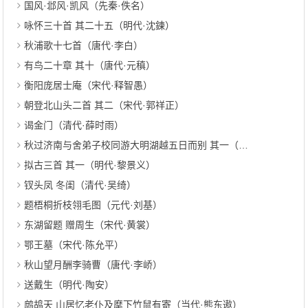
国风·邶风·凯风（先秦·佚名）
咏怀三十首 其二十五（明代·沈鍊）
秋浦歌十七首（唐代·李白）
有鸟二十章 其十（唐代·元稹）
衡阳庞居士庵（宋代·释智愚）
朝登北山头二首 其二（宋代·郭祥正）
谒金门（清代·薛时雨）
秋过济南与舍弟子校同游大明湖越五日而别 其一（清代·吴衡照）
拟古三首 其一（明代·黎景义）
钗头凤 冬闺（清代·吴绮）
题梧桐折枝翎毛图（元代·刘基）
东湖留题 赠周生（宋代·黄裳）
鄂王墓（宋代·陈允平）
秋山望月酬李骑曹（唐代·李峤）
送戴生（明代·陶安）
鹧鸪天 山居忆老仆及麾下竹鼠有寄（当代·熊东遨）