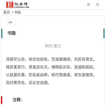
首页
书隐
A+
书隐
明代
梁兰
深居罕尘杂，经史纷前陈。至道邈难闻，先民有遗言。
贱贫素其行，贵富良在天。掩帙起长叹，逍遥盼庭前。
以兹寡外慕，形役奚由牵。昭代等唐虞，宵衣亟徵贤。
及时策芳名，讵云甘自捐。
注释：