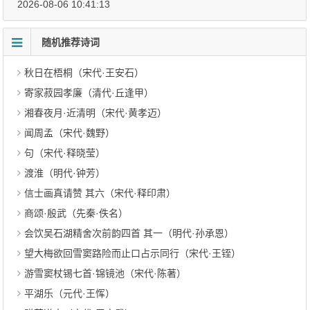
2026-08-06 10:41:13
随机推荐诗词
秋日在梧桐（宋代·王安石）
寄家菽园孝廉（清代·丘逢甲）
湘春夜月·近清明（宋代·黄孝迈）
闻周孟（宋代·魏野）
句（宋代·释晓莹）
渡淮（明代·钟芳）
信士画真请赞 其六（宋代·释印肃）
商颂·殷武（先秦·佚名）
会饮吴石湖精舍次前韵四首 其一（明代·孙承恩）
望大梅欲回雪窦路险而止口占示同行（宋代·王铚）
游雪窦杖锡七首·锦镜池（宋代·陈著）
平湖乐（元代·王恽）