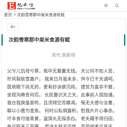
首页
次韵雪寒郡中粜米食源有赋
A+
次韵雪寒郡中粜米食源有赋
宋代
高斯得
父兮儿饥母兮寒，瓶中无粟囊无钱。 天公何不知人苦，
狞风裂肤雪塞户。 我来日月虽未多，舛令已干天谴呵。
医疮眼下尚无药，更有妙诀瘳沉疴。 拔贫为富非不窘，
坐视沟瘠吾何忍。 长民要识天之天，此事前人固加谨。
我仓我庾虽甚枵，且须倾空苏瘵凋。 惭无大德与汝曹，
聊以小惠为宽条。 何时公私俱露积，慰我片片心事赤。
圩丰食可接青黄，盗弭丸无探赤白。 老夫藉手得归田，
免讥取禾三百廛。 君诗太夸不可传，吾恐闻者讥贪天。