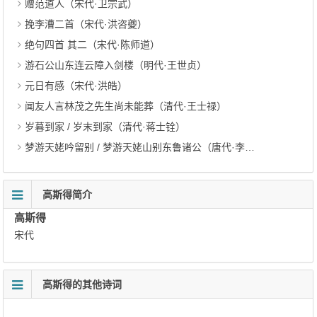
赠范道人（宋代·卫宗武）
挽李漕二首（宋代·洪咨夔）
绝句四首 其二（宋代·陈师道）
游石公山东连云障入剑楼（明代·王世贞）
元日有感（宋代·洪皓）
闻友人言林茂之先生尚未能葬（清代·王士禄）
岁暮到家 / 岁末到家（清代·蒋士铨）
梦游天姥吟留别 / 梦游天姥山别东鲁诸公（唐代·李白）
高斯得简介
高斯得
宋代
高斯得的其他诗词