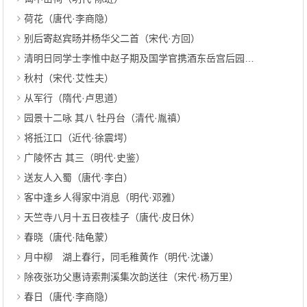
荷花（唐代·李商隐）
别后寄赵宾旸并杨华父二首（宋代·方回）
清明日同学士李惟中赵子期及国学官携酒东岳宫后园看杏花 其二（元代·吴当）
秋村（宋代·艾性夫）
从军行（隋代·卢思道）
园景十二咏 其八 牡丹台（清代·胤禛）
将抵江口（近代·徐震堮）
广陵怀古 其三（明代·史鉴）
送友人入蜀（唐代·李白）
客中逢乡人得家中消息（明代·邓雅）
天竺寺八月十五日夜桂子（唐代·皮日休）
春晓（唐代·陆龟蒙）
月中柳 湖上春行，同毛稚黄作（明代·沈谦）
除夜张功父惠诗索荆溪集次韵送往（宋代·杨万里）
春日（唐代·李商隐）