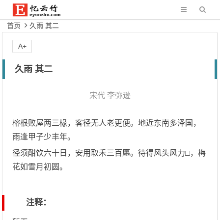
首页
久雨 其二
A+
久雨 其二
宋代
李弥逊
榕根败屋两三椽，客径无人老更便。地近东南多泽国，
雨逢甲子少丰年。
径须酣饮六十日，安用取禾三百廛。待得风头风力□，梅
花如雪月初圆。
注释：