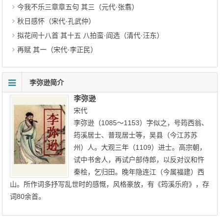
今我不乐三章章五句 其三（元代·张翥）
秋日感怀（宋代·孔武仲）
拟花间十八首 其十五 八拍蛮·阎选（清代·汪东）
再赋 其一（宋代·李正民）
李弥逊简介
李弥逊
宋代
李弥逊（1085～1153）字似之，号筠西翁、
筠溪居士、普现居士等，吴县（今江苏苏
州）人。大观三年（1109）进士。高宗朝，
试中书舍人，再试户部侍郎，以反对议和忤
秦桧，乞归田。晚年隐连江（今属福建）西
山。所作词多抒写乱世时的感慨，风格豪放，有《筠溪乐府》，存
词80余首。