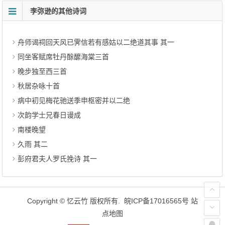
李弥逊的其他诗词
舟师谒祠回天风已霁信若有感姑以二绝道其事 其一
同坐客赋席牡丹酴醿海棠三首
晚步独至西三首
秋居杂咏十首
病中初见梅花驰送季申枢密并以二绝
次韵学士兄春日谩成
南楼晚望
久雨 其二
彭府君夫人罗氏挽诗 其一
Copyright ©
忆云竹
版权所有.
皖ICP备17016565号
站
点地图