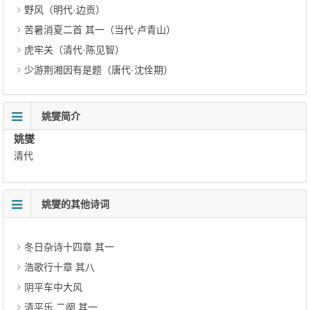
野风（明代·边贡）
苦暑消夏二首 其一（当代·卢青山）
虎牢关（清代·陈见智）
少游荆湘因有是题（唐代·沈佺期）
姚燮简介
姚燮
清代
姚燮的其他诗词
冬日杂诗十四章 其一
浩歌行十章 其八
阴平车中大风
清平乐 二阕 其一