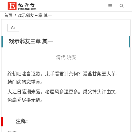
首页
戏示邻友三章 其一
A+
戏示邻友三章 其一
清代
姚燮
终朝咄咄当讴歌，束手看君计奈何？灌釜甘浆烹大芋，
蜷门病狗恋重蓑。
大江日落潮未落，老屋风多湿更多。巢父掉头许由笑，
兔毫秃尽换无鹅。
注释：