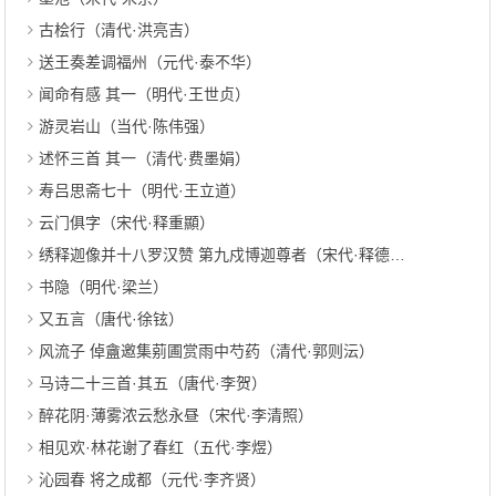
古桧行（清代·洪亮吉）
送王奏差调福州（元代·泰不华）
闻命有感 其一（明代·王世贞）
游灵岩山（当代·陈伟强）
述怀三首 其一（清代·费墨娟）
寿吕思斋七十（明代·王立道）
云门俱字（宋代·释重顯）
绣释迦像并十八罗汉赞 第九戍博迦尊者（宋代·释德洪）
书隐（明代·梁兰）
又五言（唐代·徐铉）
风流子 倬盦邀集莂圃赏雨中芍药（清代·郭则沄）
马诗二十三首·其五（唐代·李贺）
醉花阴·薄雾浓云愁永昼（宋代·李清照）
相见欢·林花谢了春红（五代·李煜）
沁园春 将之成都（元代·李齐贤）