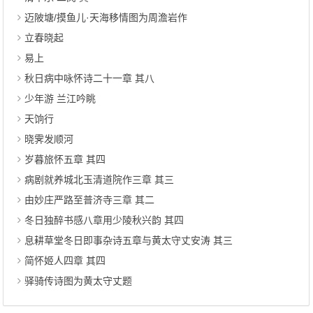
迈陂塘/摸鱼儿·天海移情图为周澹岩作
立春晓起
易上
秋日病中咏怀诗二十一章 其八
少年游 兰江吟眺
天饷行
晓霁发顺河
岁暮旅怀五章 其四
病剧就养城北玉清道院作三章 其三
由妙庄严路至普济寺三章 其二
冬日独醉书感八章用少陵秋兴韵 其四
息耕草堂冬日即事杂诗五章与黄太守丈安涛 其三
简怀姬人四章 其四
驿骑传诗图为黄太守丈题