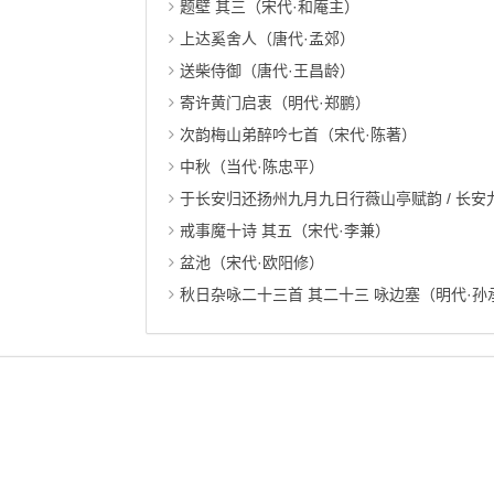
题壁 其三（宋代·和庵主）
上达奚舍人（唐代·孟郊）
送柴侍御（唐代·王昌龄）
寄许黄门启衷（明代·郑鹏）
次韵梅山弟醉吟七首（宋代·陈著）
中秋（当代·陈忠平）
于长安归还扬州九月九日行薇山亭赋韵 / 长安
戒事魔十诗 其五（宋代·李兼）
盆池（宋代·欧阳修）
秋日杂咏二十三首 其二十三 咏边塞（明代·孙