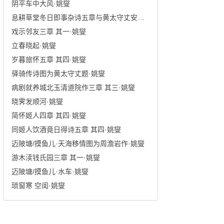
阴平车中大风·姚燮
息耕草堂冬日即事杂诗五章与黄太守丈安涛 其三·姚燮
戏示邻友三章 其一·姚燮
立春晓起·姚燮
岁暮旅怀五章 其四·姚燮
驿骑传诗图为黄太守丈题·姚燮
病剧就养城北玉清道院作三章 其三·姚燮
晓霁发顺河·姚燮
简怀姬人四章 其四·姚燮
同姬人饮酒竟日得诗五章 其四·姚燮
迈陂塘/摸鱼儿·天海移情图为周澹岩作·姚燮
游木渎钱氏园三章 其一·姚燮
迈陂塘/摸鱼儿·水车·姚燮
琐窗寒 空闺·姚燮