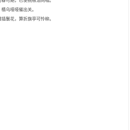
约春可期，已使桃根泪同咽。
，樯乌哑哑催出关。
赠插鬟花，算折旗亭可怜柳。