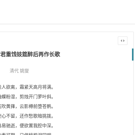
诸君重饯妓筵醉后再作长歌
清代
姚燮
挂人欲离，霜紧天高月将满。
袖蝶粉湿，剪烛开门萝叶斜。
底吹黄萚，云影樽前堕苍鹘。
使心不留，还作愁歌暗挑拨。
逸易驰逝，便欲置我腔中深。