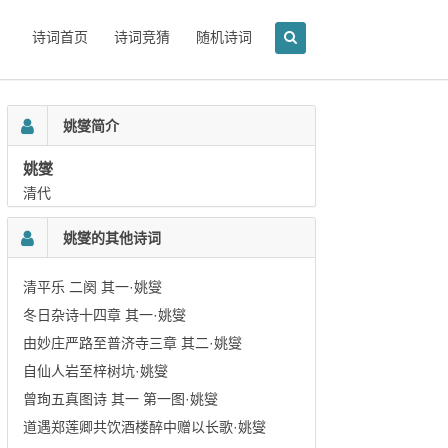
诗词首页
诗词竞猜
随机诗词
姚燮简介
姚燮
清代
姚燮的其他诗词
清平乐 二阕 其一·姚燮
冬日杂诗十四章 其一·姚燮
由妙庄严路至普济寺三章 其二·姚燮
自仙人岩至梓树坑·姚燮
曾珣五真图诗 其一 第一图·姚燮
道遇郑莲卿共饮酒楼醉中赠以长歌·姚燮