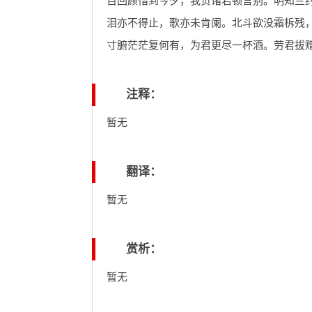
百回顾惜到今夕，我负诸君顿言别。明知兰
泪亦不得止，歌亦未肯阑。北斗欲没霜柝残
寸腑茫茫复何有，为君更尽一杯酒。劳君拔
注释：
暂无
翻译：
暂无
赏析：
暂无