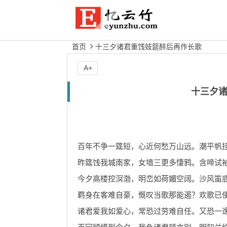
首页
十三夕诸君重饯妓筵醉后再作长歌
A+
十三夕
百年不争一筵短，心近何愁万山远。潮平帆
昨筵饯我城南家，女墙三更多悽鸦。含啼试
今夕高楼控溟渤，明峦如荷媚空阔。沙风笛
羁身在客难自豪，慨叹当歌那能遏？欢歌已
诸君爱我如爱心，常恐过劳难自任。又恐一