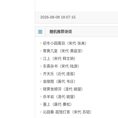
2026-08-08 18:07:15
随机推荐诗词
初冬小园寓目（宋代·张耒）
寄黄几复（宋代·黄庭坚）
江上（宋代·释文珦）
东斋杂书（宋代·陆游）
齐天乐（近代·庞俊）
金陵图（唐代·韦庄）
晓霁发顺河（清代·姚燮）
杀羊岩（清代·姚燮）
塞上（唐代·曹松）
沁园春·孤馆灯青（宋代·苏轼）