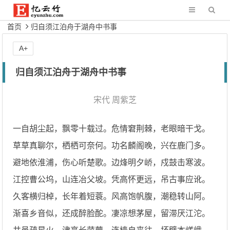
首页
归自须江泊舟于湖舟中书事
A+
归自须江泊舟于湖舟中书事
宋代
周紫芝
一自胡尘起，飘零十载过。危情窘荆棘，老眼暗干戈。
草草真聊尔，栖栖可奈何。功名麟阁晚，兴在鹿门多。
避地依淮浦，伤心听楚歌。边烽明夕峤，戍鼓击寒波。
江控曹公坞，山连冶父坡。凭高怀更远，吊古事应讹。
久客横归棹，长年着短蓑。风高饱帆腹，潮稳转山阿。
渐喜乡音似，还成醉脸酡。凄凉想茅屋，留滞厌江沱。