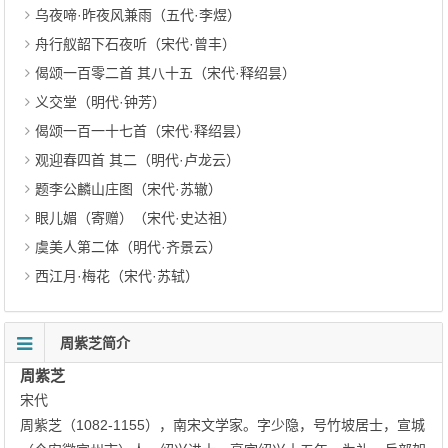
乌夜啼·昨夜风兼雨（五代·李煜）
舟行舣韶下石夜听（宋代·曾丰）
偈颂一百零二首 其八十五（宋代·释绍昙）
义交堂（明代·钟芳）
偈颂一百一十七首（宋代·释绍昙）
观迎春四首 其二（明代·卢龙云）
题李公麟山庄图（宋代·苏辙）
眼儿媚（寄赠）（宋代·史达祖）
虞美人第二体（明代·齐景云）
西江月·梅花（宋代·苏轼）
周紫芝简介
周紫芝
宋代
周紫芝（1082-1155），南宋文学家。字少隐，号竹坡居士，宣城