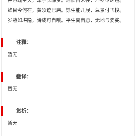
井邑疏星火，津亭长薜萝。连樯自来往，坏壁本嵯峨。
蜂目今何在，黄须迹巳磨。馀生能几屐，急景付飞梭。
岁熟如堪隐，诗成可自哦。平生南亩愿，无地与婆娑。
注释：
暂无
翻译：
暂无
赏析：
暂无