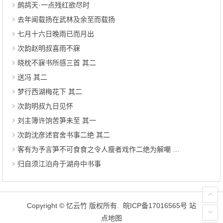
鹧鸪天·一点残红欲尽时
去年闻载扬在武林及余至而载扬
七月十六日晚雨已而月出
次韵赵明叔喜雨不寐
晓枕不寐书所感三首 其二
送冯 其二
梦行西湖梅花下 其二
次韵明叔九日见怀
刘主簿许饷苦笋未至 其一
次韵沈彦述官舍书事二绝 其二
客有为予言笋不可食食之令人瘦者戏作二绝为解嘲 其一
归自须江泊舟于湖舟中书事
Copyright ©
忆云竹
版权所有.
皖ICP备17016565号
站
点地图