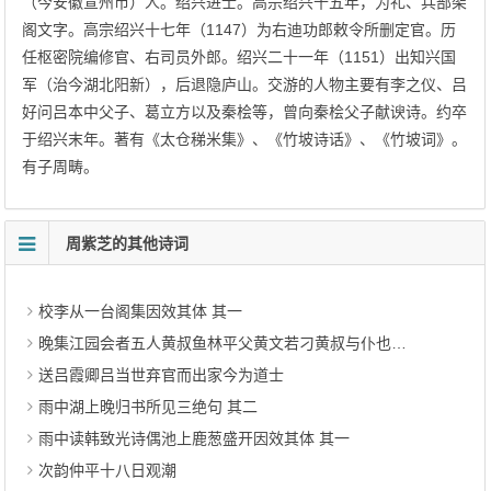
（今安徽宣州市）人。绍兴进士。高宗绍兴十五年，为礼、兵部架
阁文字。高宗绍兴十七年（1147）为右迪功郎敕令所删定官。历
任枢密院编修官、右司员外郎。绍兴二十一年（1151）出知兴国
军（治今湖北阳新），后退隐庐山。交游的人物主要有李之仪、吕
好问吕本中父子、葛立方以及秦桧等，曾向秦桧父子献谀诗。约卒
于绍兴末年。著有《太仓稊米集》、《竹坡诗话》、《竹坡词》。
有子周畴。
周紫芝的其他诗词
校李从一台阁集因效其体 其一
晚集江园会者五人黄叔鱼林平父黄文若刁黄叔与仆也以暝色带飞鸟为韵余得色字
送吕霞卿吕当世弃官而出家今为道士
雨中湖上晚归书所见三绝句 其二
雨中读韩致光诗偶池上鹿葱盛开因效其体 其一
次韵仲平十八日观潮