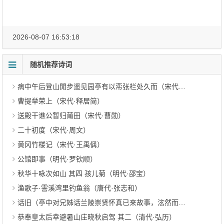
2026-08-07 16:53:18
随机推荐诗词
病中午后登山閒步遥见园亭有以帟张栏处久而（宋代·岳珂）
曹提举荣上（宋代·释居简）
送殿干谯公暂归莆田（宋代·曹勋）
二十初度（宋代·周文）
黄冈竹楼记（宋代·王禹偁）
公馆即事（明代·罗钦顺）
秋华十咏次如山 其四 孩儿菊（明代·邵宝）
渔歌子·霅溪湾里钓鱼翁（唐代·张志和）
话旧（亭中对兄姊话兰陵崇贤怀真已来故事，泫然而作）（唐代·韦应物）
恭奉皇太后幸避暑山庄晓秋启驾 其二（清代·弘历）