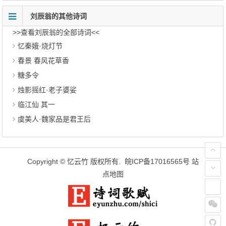
刘辰翁的其他诗词
>>查看刘辰翁的全部诗词<<
忆秦娥·烧灯节
春景 春风花草香
糖多令
烛影摇红·老子婆娑
临江仙 其一
虞美人·魏家品是君王后
Copyright ©
忆云竹
版权所有.
皖ICP备17016565号
站
点地图