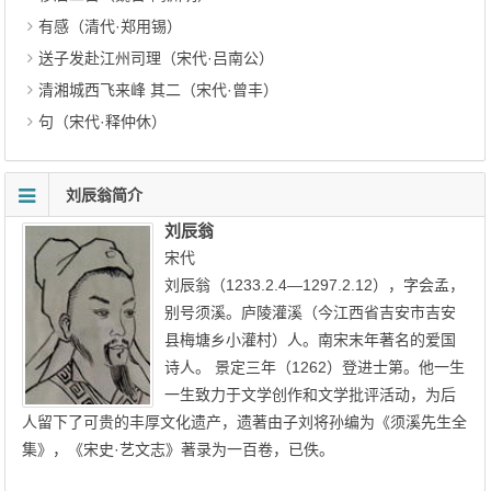
有感（清代·郑用锡）
送子发赴江州司理（宋代·吕南公）
清湘城西飞来峰 其二（宋代·曾丰）
句（宋代·释仲休）
刘辰翁简介
刘辰翁
宋代
刘辰翁（1233.2.4—1297.2.12），字会孟，
别号须溪。庐陵灌溪（今江西省吉安市吉安
县梅塘乡小灌村）人。南宋末年著名的爱国
诗人。 景定三年（1262）登进士第。他一生
一生致力于文学创作和文学批评活动，为后
人留下了可贵的丰厚文化遗产，遗著由子刘将孙编为《须溪先生全
集》，《宋史·艺文志》著录为一百卷，已佚。