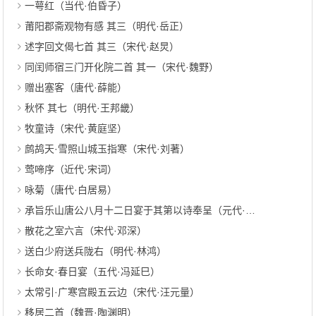
一萼红（当代·伯昏子）
莆阳郡斋观物有感 其三（明代·岳正）
述字回文偈七首 其三（宋代·赵炅）
同闰师宿三门开化院二首 其一（宋代·魏野）
赠出塞客（唐代·薛能）
秋怀 其七（明代·王邦畿）
牧童诗（宋代·黄庭坚）
鹧鸪天·雪照山城玉指寒（宋代·刘著）
莺啼序（近代·宋词）
咏菊（唐代·白居易）
承旨乐山唐公八月十二日宴于其第以诗奉呈（元代·陈孚）
散花之室六言（宋代·邓深）
送白少府送兵陇右（明代·林鸿）
长命女·春日宴（五代·冯延巳）
太常引·广寒宫殿五云边（宋代·汪元量）
移居二首（魏晋·陶渊明）