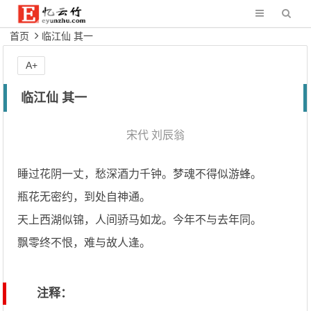
首页
临江仙 其一
A+
临江仙 其一
宋代
刘辰翁
睡过花阴一丈，愁深酒力千钟。梦魂不得似游蜂。
瓶花无密约，到处自神通。
天上西湖似锦，人间骄马如龙。今年不与去年同。
飘零终不恨，难与故人逢。
注释：