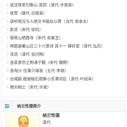
送沈琛笙归衡山 其四（清代·许南英）
夜雪（唐代·白居易）
读听雨兄与人绝交书赋此以寄（当代·吴金水）
新凉（宋代·徐玑）
宿蒋山栖霞寺（宋代·俞紫芝）
再题避暑山庄三十六景诗 其十一 静好堂（清代·弘历）
渎流（清代·张问陶）
送袁景宗之荆渚宁觐（宋代·魏野）
浪淘沙·往事只堪哀（五代·李煜）
台城路 题谢椒石观察小苏潭词后（清代·叶绍本）
赠刘相士（宋代·许棐）
纳兰性德简介
纳兰性德
清代