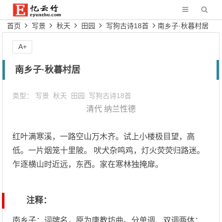
首页
写景
秋天
田园
写狗古诗18首
南乡子·秋暮村居
A+
南乡子·秋暮村居
类型：
写景
秋天
田园
写狗古诗18首
清代
纳兰性德
红叶满寒溪，一路空山万木齐。试上小楼极目望，高
低。一片烟笼十里陂。 吠犬杂鸣鸡，灯火荧荧归路迷。
乍逐横山时近远，东西。家在寒林独掩扉。
注释：
南乡子：词牌名，原为唐教坊曲。分单调、双调两体：