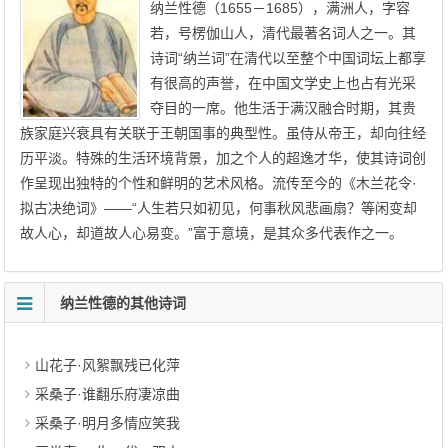
纳兰性德（1655－1685），满洲人，字容
若，号楞伽山人，清代最著名词人之一。其
诗词“纳兰词”在清代以至整个中国词坛上都享
有很高的声誉，在中国文学史上也占有光采
夺目的一席。他生活于满汉融合时期，其贵
族家庭兴衰具有关联于王朝国事的典型性。虽侍从帝王，却向往经
历平淡。特殊的生活环境背景，加之个人的超逸才华，使其诗词创
作呈现出独特的个性和鲜明的艺术风格。流传至今的《木兰花令·
拟古决绝词》——“人生若只如初见，何事秋风悲画扇？等闲变却
故人心，却道故人心易变。”富于意境，是其众多代表作之一。
纳兰性德的其他诗词
山花子·风絮飘残已化萍
采桑子·谁翻乐府凄凉曲
采桑子·明月多情应笑我