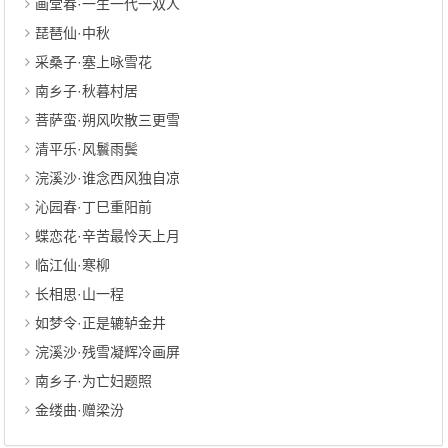
画堂春·一生一代一双人
琵琶仙·中秋
采桑子·塞上咏雪花
南乡子·秋暮村居
菩萨蛮·朔风吹散三更雪
清平乐·风鬟雨鬓
浣溪沙·谁念西风独自凉
沁园春·丁巳重阳前
蝶恋花·辛苦最怜天上月
临江仙·寒柳
长相思·山一程
如梦令·正是辘轳金井
浣溪沙·残雪凝辉冷画屏
南乡子·为亡妇题照
金缕曲·赠梁汾