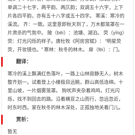
单调二十七字，两平韵、两仄韵；双调五十六字，上下
片各四平韵，亦有五十八字或五十四字。 寒溪：寒冷的
溪流。 齐：一致。这里意即秋天到了，万木都笼罩在一
片肃杀的气氛中。 陂（bēi）：池塘、湖泊。 荧（yíng）
荧：灯光闪烁的样子。唐杜牧《阿房宫赋》： “明星荧
荧，开妆镜也。” 寒林：秋冬的林木。 扉（fēi）：门。
翻译：
寒冷的溪上飘满红色落叶，一路上山林寂静无人，树木
整齐划一。试着登上小楼极目远眺，群山高低连绵。十
里山坡，一片烟雾笼罩。 狗吠声夹杂着鸡鸣，灯光闪
烁，找不到回去的路。沿着横亘之山而行，忽远忽近，
时东时西。家在秋冬的林木深处，正孤独地关着门儿。
赏析：
暂无