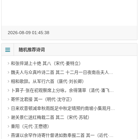
2026-08-09 01:45:38
随机推荐诗词
和张倅湖上十绝 其八（宋代·姜特立）
魏夫人与众真吟诗二首 其二 十二月一日夜南岳夫人作与许长史（魏晋·佚名）
相和歌辞。从军行六首（唐代·刘长卿）
卜算子·张在初观察席上分咏，余得蒲草（清代·潘飞声）
寄怀沈君接 其一（明代·沈守正）
日来欢意顿减幸秋雨既足中秋定晴预约南坡小集观月且属耘老弟董其事（宋代·虞俦）
谢关景仁送红梅栽二首 其二（宋代·苏轼）
重阳（元代·王懋德）
燕谋以余罕作诗寄什督诱如数奉报二首 其一（近代·钱钟书）