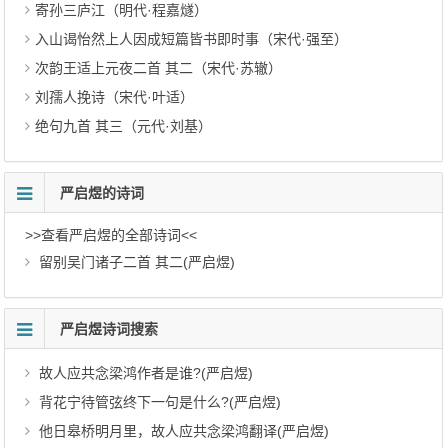
寄孙三庐江（明代·程嘉燧）
入山谒怡然上人因成短篇皆书即时事（宋代·强至）
次韵王适上元夜二首 其二（宋代·苏辙）
刘孺人挽诗（宋代·叶适）
绝句九首 其三（元代·刘基）
严启煜的诗词
>>查看严启煜的全部诗词<<
留别吴门诸子二首 其二(严启煜)
严启煜诗词搜索
故人应共念梁鸿作者是谁?(严启煜)
背花宁待管弦终下一句是什么?(严启煜)
他日皋桥明月里，故人应共念梁鸿翻译(严启煜)