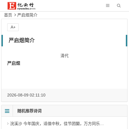
首页
严启煜简介
A+
严启煜简介
清代
严启煜
2026-08-09 02:11:10
随机推荐诗词
浣溪沙 今年国庆，适值中秋，佳节团圞，万方同乐，纪兹盛况，辄复倚声。（近代·黄驾白）