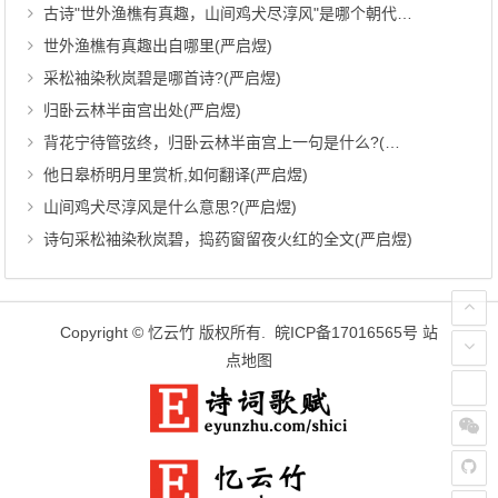
古诗"世外渔樵有真趣，山间鸡犬尽淳风"是哪个朝代的?(严启煜)
世外渔樵有真趣出自哪里(严启煜)
采松袖染秋岚碧是哪首诗?(严启煜)
归卧云林半亩宫出处(严启煜)
背花宁待管弦终，归卧云林半亩宫上一句是什么?(严启煜)
他日皋桥明月里赏析,如何翻译(严启煜)
山间鸡犬尽淳风是什么意思?(严启煜)
诗句采松袖染秋岚碧，捣药窗留夜火红的全文(严启煜)
Copyright ©
忆云竹
版权所有.
皖ICP备17016565号
站
点地图