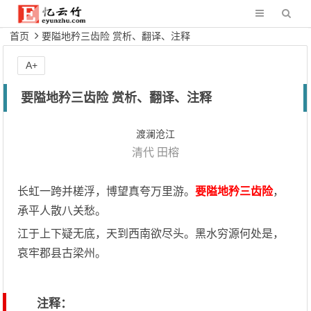
首页
要隘地矜三齿险 赏析、翻译、注释
A+
要隘地矜三齿险 赏析、翻译、注释
渡澜沧江
清代
田榕
长虹一跨并槎浮，博望真夸万里游。
要隘地矜三齿险
，
承平人散八关愁。
江于上下疑无底，天到西南欲尽头。黑水穷源何处是，
哀牢郡县古梁州。
注释：