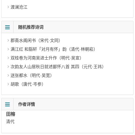
渡澜沧江
随机推荐诗词
郡斋水阁闲书（宋代·文同）
满江红 和豁轩「对月有怀」韵（清代·林朝崧）
双桂卷为河南吴进士升作（明代·吴宣）
次韵友人山居秋日就述鄙怀八首 其四（元代·王祎）
送张都水（明代·吴宽）
胡歌（唐代·岑参）
作者详情
田榕
清代