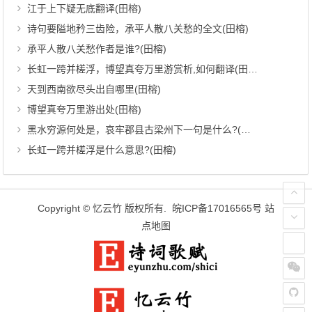
江于上下疑无底翻译(田榕)
诗句要隘地矜三齿险，承平人散八关愁的全文(田榕)
承平人散八关愁作者是谁?(田榕)
长虹一跨并槎浮，博望真夸万里游赏析,如何翻译(田榕)
天到西南欲尽头出自哪里(田榕)
博望真夸万里游出处(田榕)
黑水穷源何处是，哀牢郡县古梁州下一句是什么?(田榕)
长虹一跨并槎浮是什么意思?(田榕)
Copyright ©
忆云竹
版权所有.
皖ICP备17016565号
站
点地图