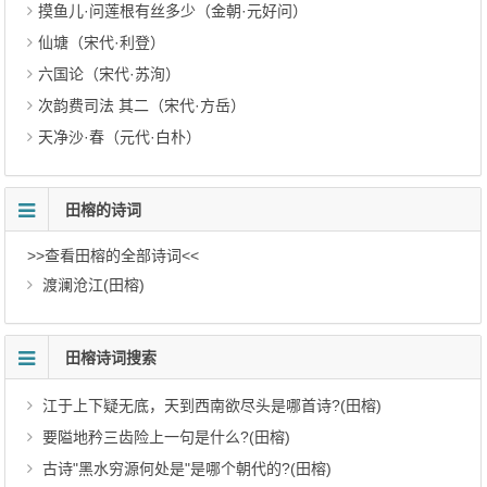
摸鱼儿·问莲根有丝多少（金朝·元好问）
仙塘（宋代·利登）
六国论（宋代·苏洵）
次韵费司法 其二（宋代·方岳）
天净沙·春（元代·白朴）
田榕的诗词
>>查看田榕的全部诗词<<
渡澜沧江(田榕)
田榕诗词搜索
江于上下疑无底，天到西南欲尽头是哪首诗?(田榕)
要隘地矜三齿险上一句是什么?(田榕)
古诗"黑水穷源何处是"是哪个朝代的?(田榕)