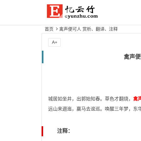
首页
禽声便可人 赏析、翻译、注释
A+
禽声便
城居如坐井，出郭始知春。草色才翻烧，
禽
远山来逦迤，羸马去逡巡。唤醒三年梦，东
注释：