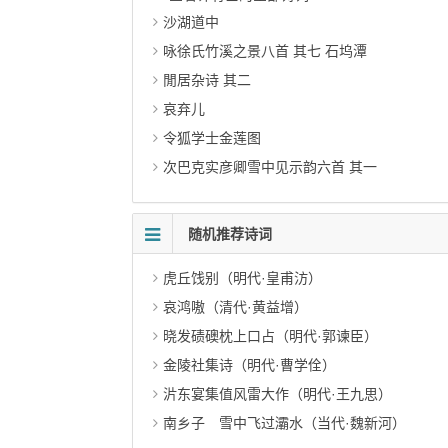
沙湖道中
咏徐氏竹溪之景八首 其七 石坞潭
閒居杂诗 其二
哀弃儿
令狐学士金莲图
次巴克实彦卿雪中见示韵六首 其一
随机推荐诗词
虎丘饯别（明代·皇甫汸）
哀鸿嗷（清代·黄益增）
晓发碛礇枕上口占（明代·郭谏臣）
金陵社集诗（明代·曹学佺）
沜东宴集值风雷大作（明代·王九思）
南乡子 雪中飞过灞水（当代·魏新河）