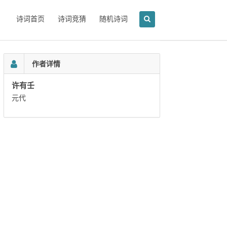
诗词首页
诗词竞猜
随机诗词
作者详情
许有壬
元代