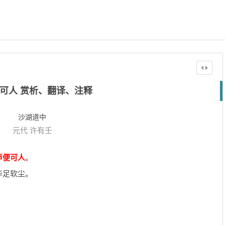
可人 赏析、翻译、注释
沙湖道中
元代
许有壬
声便可人
。
华足软尘。