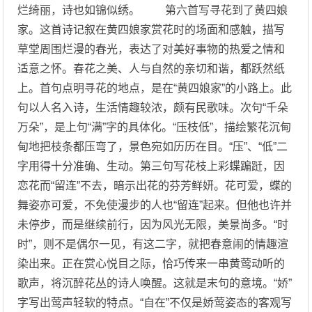
烂绮丽，诗也如锦似绣。 第六首写寻花到了黄四娘
家。这首诗记叙在黄四娘家赏花时的场面和感触，描写
草堂周围烂漫的春光，表达了对美好事物的热爱之情和
适意之怀。春花之美、人与自然的亲切和谐，都跃然纸
上。首句点明寻花的地点，是在“黄四娘家”的小路上。此
句以人名入诗，生活情趣较浓，颇有民歌味。次句“千朵
万朵”，是上句“满”字的具体化。“压枝低”，描绘繁花沉甸
甸地把枝条都压弯了，景色宛如历历在目。“压”、“低”二
字用得十分准确、生动。第三句写花枝上彩蝶蹁跹，因
恋花而“留连”不去，暗示出花的芬芳鲜妍。花可爱，蝶的
舞姿亦可爱，不免使漫步的人也“留连”起来。但他也许并
未停步，而是继续前行，因为风光无限，美景尚多。“时
时”，则不是偶尔一见，有这二字，就把春意闹的情趣渲
染出来。正在赏心悦目之际，恰巧传来一串黄莺动听的
歌声，将沉醉花丛的诗人唤醒。这就是末句的意境。“娇”
字写出莺声轻软的特点。“自在”不仅是娇莺姿态的客观写