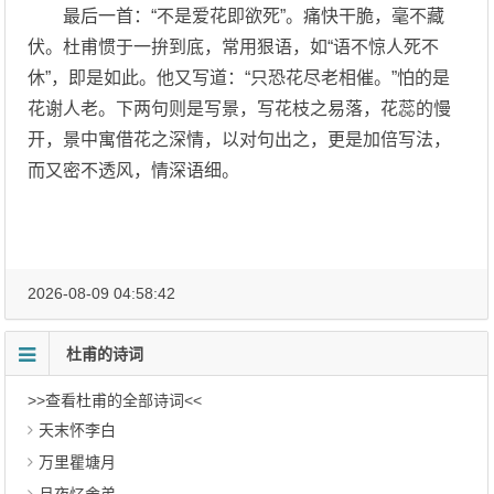
最后一首：“不是爱花即欲死”。痛快干脆，毫不藏
伏。杜甫惯于一拚到底，常用狠语，如“语不惊人死不
休”，即是如此。他又写道：“只恐花尽老相催。”怕的是
花谢人老。下两句则是写景，写花枝之易落，花蕊的慢
开，景中寓借花之深情，以对句出之，更是加倍写法，
而又密不透风，情深语细。
2026-08-09 04:58:42
杜甫的诗词
>>查看杜甫的全部诗词<<
天末怀李白
万里瞿塘月