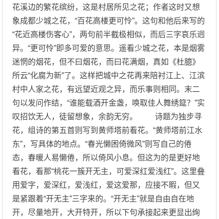
花溪边的繁花缤纷，这是村居所见之花；作者这时又想
象成都少城之花，“百花高楼更可怜”。这句和他后来写的
“花近高楼伤客心”，两句前半截极相似，而后三字哀乐迥
异。“更可怜”即多可爱的意思。遥看少城之花，本是烟雾
迷惘的烟花，但不曰烟花，而曰花满烟，真如《杜臆》
所云“化腐为新”了。这样把城中之花再来陪衬江上、江滨
村中人家之花，有远望近观之异，而乐事则相同。末二
句以发问作结，“谁能载酒开金盏，唤取佳人舞绣筵？”实
叹招饮无人，徒留想象，余韵无穷。 诗题为独步寻
花，组诗的第五首则写到黄师塔前看花。“黄师塔前江水
东”，写具体的地点。“春光懒困倚微风”则写自己的倦
态，春暖人易懒倦，所以倚风小息。但这为的是更好地
看花，看那“桃花一簇开无主，可爱深红爱浅红”。这里叠
用爱字，爱深红，爱浅红，爱这爱那，应接不暇，但又
是紧跟着“开无主”三字来的。“开无主”就是自由自在地
开，尽量地开，大开特开，所以下句承接起来更显出绚