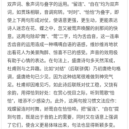
双声词、象声词与叠字的运用。“留连”、“自在”均为双声
词，如贯珠相联，音调宛转。“时时”、“恰恰”为叠字，即
使上下两句形成对仗，使语意更强，更生动，更能表达
诗人迷恋在花、蝶之中，忽又被莺声唤醒的刹那间的快
意。这两句除却“舞”、“莺”二字，均为舌齿音，这一连串
舌齿音的运用造成一种喁喁自语的语感，维妙维肖地状
出看花人为美景陶醉、惊喜不已的感受。声音的效用极
有助于心情的表达。在句法上，盛唐诗句多天然浑成，
杜甫则与之异趣。比如“对结”（后联骈偶）乃初唐绝句格
调，盛唐绝句已少见，因为这种结尾很难做到神完气
足。杜甫却因难见巧，如此诗后联既对仗工稳，又饶有
余韵，用得恰到好处：在赏心悦目之际，听到莺歌“恰
恰”，增添不少感染力。此外，这两句按习惯文法应作：
戏蝶留连时时舞，娇莺自在恰恰啼。把“留连”、“自在”提
到句首，既是出于音韵上的需要，同时又在语意上强调
了它们，使含义更易体味出来，句法也显得新颖多变。