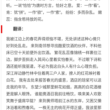
听。一说“恰恰”为唐时方言，恰好之意。 爱：一作“看”。
肯：犹“拼”。一作“欲”，一作“索”。 纷纷：多而杂乱。 嫩
蕊：指含苞待放的花。
翻译：
我被江边上的春花弄得烦恼不堪，无处讲述这种心倩只
好到处乱走。 来到南邻想寻找酷爱饮酒的伙伴，不料他
床已空十天前便外出饮酒。 繁花乱蕊像锦绣一样裹住江
边，脚步歪斜走入其间心里着实怕春天。 不过眼下诗和
酒还能听我驱遣，不必为我这白头人有什么心理负担。
深江岸边静竹林中住着两三户人家，撩人的红花映衬着
白花。 我有去处来报答春光的盛意，酒店的琼桨可以送
走我的年华。 东望少城那里鲜花如烟，高高的白花酒楼
更是解人眼馋。 谁能携酒召我前往畅饮，唤来美人欢歌
笑舞于盛席华筵？ 来到黄师塔前江水的东岸，又困又懒
沐浴着和煦春风。 一株无主的桃花开得正盛，我该爱那