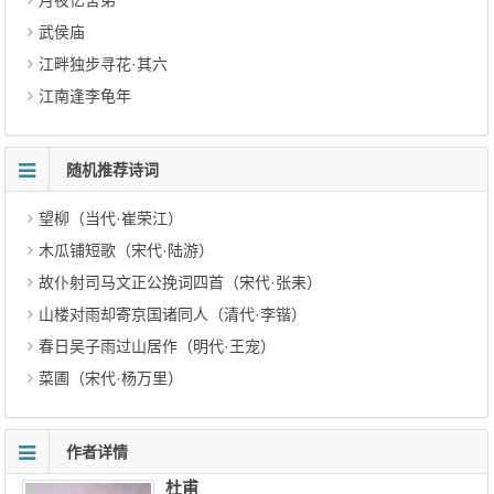
月夜忆舍弟
武侯庙
江畔独步寻花·其六
江南逢李龟年
随机推荐诗词
望柳（当代·崔荣江）
木瓜铺短歌（宋代·陆游）
故仆射司马文正公挽词四首（宋代·张耒）
山楼对雨却寄京国诸同人（清代·李锴）
春日吴子雨过山居作（明代·王宠）
菜圃（宋代·杨万里）
作者详情
杜甫