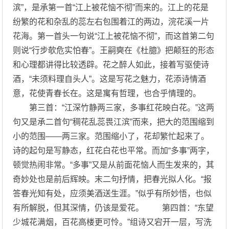
滨”，是承第一首“江上被花恼不彻”而来的。江上的花是
纷繁的花和杂乱的蕊左右包围着江的两边，浣花溪一片
花海。第一首头一句说“江上被花恼不彻”，而这首第二句
则说“行步欹危实怕春”。王嗣奭在《杜臆》把颠狂的形态
和心理都讲得比较透辟。花之醉人如此，接着写驱使诗
酒，“未须料理自头人”。这是写花之魅力，花添诗情酒
意，花使青春长在。这是寓有哲理，也合乎情理的。
第三首：“江深竹静两三家，多事红花映白花。”这两
句又是承二首句“稠花乱蕊畏江滨”而来，把大的范围缩到
小的范围——两三家。范围缩小了，花却繁忙起来了。
诗的起句是写静态，红花白花也平常。而加“多事”两字，
顿觉热闹非常。“多事”又是从前面花恼人而生发来的，其
奇妙处也是前后辉映。末二句抒情，把春光拟人化。“报
答春光知有处，应须美酒送生涯。”似乎有所妙悟，也似
有所解脱，但其深情，仍该是爱花。 第四首：“东望
少城花满烟，百花高楼更可怜。”组诗又宕开一层，写洗