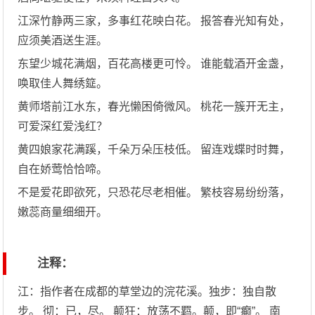
江深竹静两三家，多事红花映白花。 报答春光知有处，
应须美酒送生涯。
东望少城花满烟，百花高楼更可怜。 谁能载酒开金盏，
唤取佳人舞绣筵。
黄师塔前江水东，春光懒困倚微风。 桃花一簇开无主，
可爱深红爱浅红？
黄四娘家花满蹊，千朵万朵压枝低。 留连戏蝶时时舞，
自在娇莺恰恰啼。
不是爱花即欲死，只恐花尽老相催。 繁枝容易纷纷落，
嫩蕊商量细细开。
注释：
江：指作者在成都的草堂边的浣花溪。独步：独自散
步。 彻：已，尽。 颠狂：放荡不羁。颠，即“癫”。 南