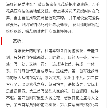
深红还是爱浅红？ 黄四娘家花儿茂盛把小路遮蔽，万千
花朵压弯枝条离地低又低。 眷恋芬芳花间彩蝶时时在飞
舞，自由自在娇软黄莺恰恰欢声啼。 并不是说爱花爱得
就要死，只因害怕花尽时迁老境逼来。 花到盛时就容易
纷纷飘落，嫩蕊啊请你们商量着慢慢开。
赏析：
春暖花开的时节，杜甫本想寻伴同游赏花，未能寻
到，只好独自在成都锦江江畔散步，每经历一处，写一
处；写一处，又换一意；一连成诗七首，共成一个体
系，同时每首诗又自成章法。这组诗，第一首写独步寻
花的原因从恼花写起，颇为突兀，见出手不凡。第二首
写行至江滨见繁花之多，忽曰怕春，语极奇异，实际上
是反语见意。第三首写某些人家的花，红白耀眼，应接
不暇。第四首则写遥望少城之花，想象其花之盛与人之
乐。第五首写黄师塔前之桃花，第六首写黄四娘家尽是