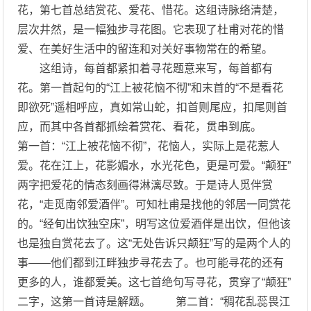
花，第七首总结赏花、爱花、惜花。这组诗脉络清楚，
层次井然，是一幅独步寻花图。它表现了杜甫对花的惜
爱、在美好生活中的留连和对关好事物常在的希望。
这组诗，每首都紧扣着寻花题意来写，每首都有
花。第一首起句的“江上被花恼不彻”和末首的“不是看花
即欲死”遥相呼应，真如常山蛇，扣首则尾应，扣尾则首
应，而其中各首都抓绘着赏花、看花，贯串到底。
第一首：“江上被花恼不彻”，花恼人，实际上是花惹人
爱。花在江上，花影媚水，水光花色，更是可爱。“颠狂”
两字把爱花的情态刻画得淋漓尽致。于是诗人觅伴赏
花，“走觅南邻爱酒伴”。可知杜甫是找他的邻居一同赏花
的。“经旬出饮独空床”，明写这位爱酒伴是出饮，但他该
也是独自赏花去了。这“无处告诉只颠狂”写的是两个人的
事——他们都到江畔独步寻花去了。也可能寻花的还有
更多的人，谁都爱美。这七首绝句写寻花，贯穿了“颠狂”
二字，这第一首诗是解题。 第二首：“稠花乱蕊畏江