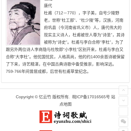
唐代
杜甫（712－770），字子美，自号少陵野
老，世称“杜工部”、“杜少陵”等，汉族，河南
府巩县（今河南省巩义市）人，唐代伟大的
现实主义诗人，杜甫被世人尊为“诗圣”，其诗
被称为“诗史”。杜甫与李白合称“李杜”，为了
跟另外两位诗人李商隐与杜牧即“小李杜”区别开来，杜甫与李白又
合称“大李杜”。他忧国忧民，人格高尚，他的约1400余首诗被保留
了下来，诗艺精湛，在中国古典诗歌中备受推崇，影响深远。
759-766年间曾居成都，后世有杜甫草堂纪念。
Copyright ©
忆云竹
版权所有.
皖ICP备17016565号
站
点地图