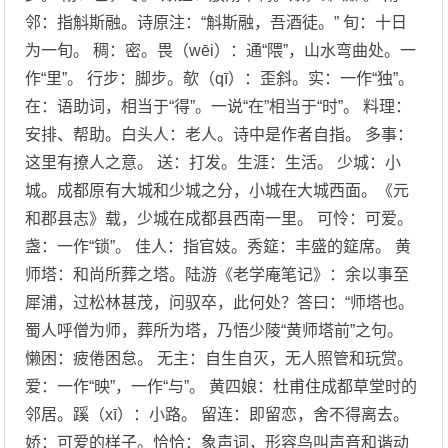
邻：指斛斯融。诗原注：“斛斯融，吾酒徒。” 旬：十日
为一旬。 稠：密。畏（wēi）：通“隈”，山水弯曲处。一
作“里”。 行步：脚步。欹（qī）：歪斜。实：一作“独”。
在：语助词，相当于“得”。一说“在”相当于“时”。 料理：
安排、帮助。白头人：老人。诗中是作者自指。 多事：
这里有撩人之意。 送：打发。生涯：生活。 少城：小
城。成都原有大城和少城之分，小城在大城西面。《元
和郡县志》载，少城在成都县西南一里。 可怜：可爱。
盏：一作“锁”。 佳人：指官妓。秀筵：丰盛的筵席。 黄
师塔：和尚所葬之塔。陆游《老学庵笔记》：余以事至
犀浦，过松林甚茂，问驭卒，此何处？答曰：“师塔也。
蜀人呼僧为师，葬所为塔，乃悟少陵“黄师塔前”之句。
懒困：疲倦困怠。 无主：自生自灭，无人照管和玩赏。
爱：一作“映”，一作“与”。 黄四娘：杜甫住成都草堂时的
邻居。蹊（xī）：小路。 留连：即留恋，舍不得离去。
娇：可爱的样子。恰恰：象声词，形容鸟叫声音和谐动