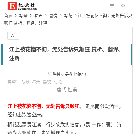
首页
写景
春天
喜悦
写花
江上被花恼不彻，无处告诉只
颠狂 赏析、翻译、注释
A+
江上被花恼不彻，无处告诉只颠狂 赏析、翻译、
注释
江畔独步寻花七绝句
类型：
写景
春天
喜悦
写花
唐代
杜甫
江上被花恼不彻，无处告诉只颠狂
。 走觅南邻爱酒伴，
经旬出饮独空床。
稠花乱蕊畏江滨，行步欹危实怕春。(畏 一作：裹） 诗
酒尚堪驱使在，未须料理白头人。