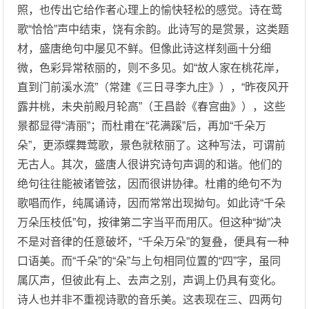
照，也传出它给作者心理上的愉快轻松的感觉。诗在莺
歌“恰恰”声中结束，饶有余韵。此诗写的是赏景，这类题
材，盛唐绝句中屡见不鲜。但像此诗这样刻画十分细
微，色彩异常秾丽的，则不多见。如“故人家在桃花岸，
直到门前溪水流”（常建《三日寻李九庄》），“昨夜风开
露井桃，未央前殿月轮高”（王昌龄《春宫曲》），这些
景都显得“清丽”；而杜甫在“花满蹊”后，再加“千朵万
朵”，更添蝶舞莺歌，景色就秾丽了。这种写法，可谓前
无古人。其次，盛唐人很讲究诗句声调的和谐。他们的
绝句往往能被诸管弦，因而很讲协律。杜甫的绝句不为
歌唱而作，纯属诵诗，因而常常出现拗句。如此诗“千朵
万朵压枝低”句，按律第二字当平而用仄。但这种“拗”决
不是对音律的任意破坏，“千朵万朵”的复叠，便具有一种
口语美。而“千朵”的“朵”与上句相同位置的“四”字，虽同
属仄声，但彼此有上、去声之别，声调上仍具有变化。
诗人也并非不重视诗歌的音乐美。这表现在三、四两句