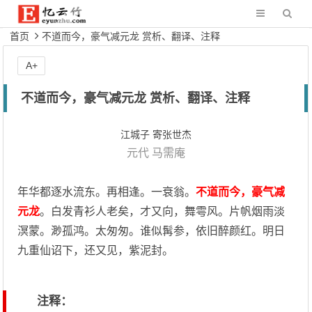
首页
不道而今，豪气减元龙 赏析、翻译、注释
A+
不道而今，豪气减元龙 赏析、翻译、注释
江城子 寄张世杰
元代
马需庵
年华都逐水流东。再相逢。一衰翁。
不道而今，豪气减
元龙
。白发青衫人老矣，才又向，舞雩风。片帆烟雨淡
溟蒙。渺孤鸿。太匆匆。谁似髯参，依旧醉颜红。明日
九重仙诏下，还又见，紫泥封。
注释：