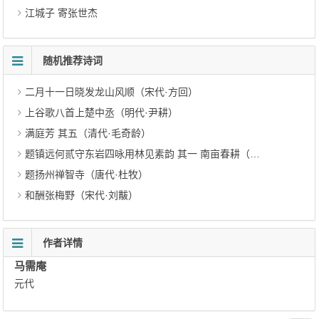
江城子 寄张世杰
随机推荐诗词
二月十一日晓发龙山风顺（宋代·方回）
上谷歌八首上楚中丞（明代·尹耕）
满庭芳 其五（清代·毛奇龄）
题镇远何贰守东岩四咏用林见素韵 其一 南亩春耕（明代·周瑛）
题扬州禅智寺（唐代·杜牧）
和酬张梅野（宋代·刘黻）
作者详情
马需庵
元代