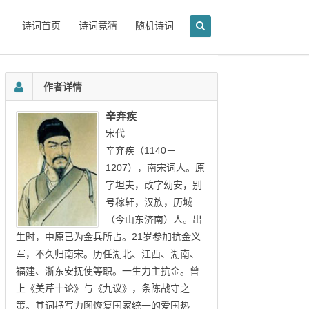
诗词首页
诗词竞猜
随机诗词
作者详情
辛弃疾
宋代
辛弃疾（1140－
1207），南宋词人。原
字坦夫，改字幼安，别
号稼轩，汉族，历城
（今山东济南）人。出
生时，中原已为金兵所占。21岁参加抗金义
军，不久归南宋。历任湖北、江西、湖南、
福建、浙东安抚使等职。一生力主抗金。曾
上《美芹十论》与《九议》，条陈战守之
策。其词抒写力图恢复国家统一的爱国热