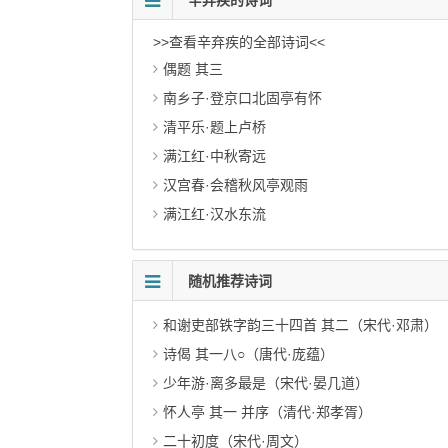
辛弃疾的诗词
>>查看辛弃疾的全部诗词<<
偶题 其三
南乡子·登京口北固亭有怀
清平乐·题上卢桥
满江红·中秋寄远
汉宫春·会稽秋风亭观雨
满江红·汉水东流
随机推荐诗词
和谢吏部铁字韵三十四首 其二（宋代·邓肃）
诗偈 其一八○（唐代·庞蕴）
少年游·离多最是（宋代·晏几道）
怀人亭 其一 并序（清代·郑孝胥）
二十初度（宋代·周文）