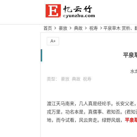
首页
豪放
典故
祝寿
平泉草木 赏析、
A+
平泉
水
类型：
豪放
典故
祝寿
渡江天马南来，几人真是经纶手。长安父老
戎万里，功名本是，真儒事、君知否。(君知
地，而今试看，风云奔走。绿野风烟，
平泉