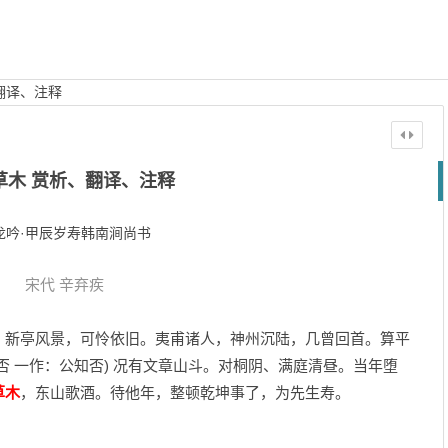
翻译、注释
草木 赏析、翻译、注释
龙吟·甲辰岁寿韩南涧尚书
宋代
辛弃疾
，新亭风景，可怜依旧。夷甫诸人，神州沉陆，几曾回首。算平
否 一作：公知否) 况有文章山斗。对桐阴、满庭清昼。当年堕
草木
，东山歌酒。待他年，整顿乾坤事了，为先生寿。