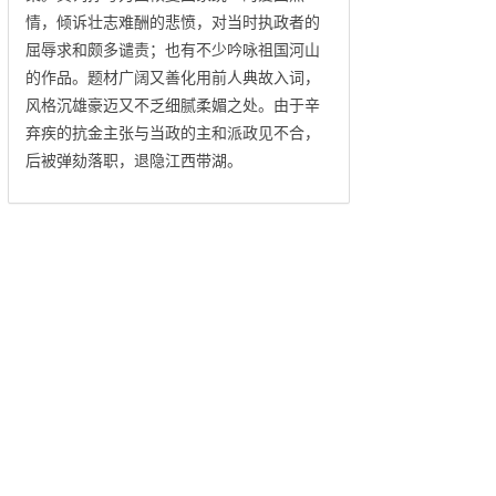
情，倾诉壮志难酬的悲愤，对当时执政者的
屈辱求和颇多谴责；也有不少吟咏祖国河山
的作品。题材广阔又善化用前人典故入词，
风格沉雄豪迈又不乏细腻柔媚之处。由于辛
弃疾的抗金主张与当政的主和派政见不合，
后被弹劾落职，退隐江西带湖。