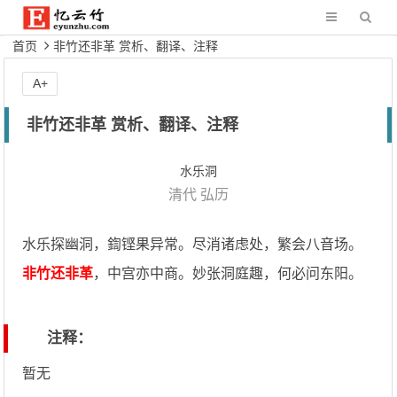
首页
非竹还非革 赏析、翻译、注释
A+
非竹还非革 赏析、翻译、注释
水乐洞
清代
弘历
水乐探幽洞，鍧铿果异常。尽消诸虑处，繁会八音场。
非竹还非革
，中宫亦中商。妙张洞庭趣，何必问东阳。
注释：
暂无