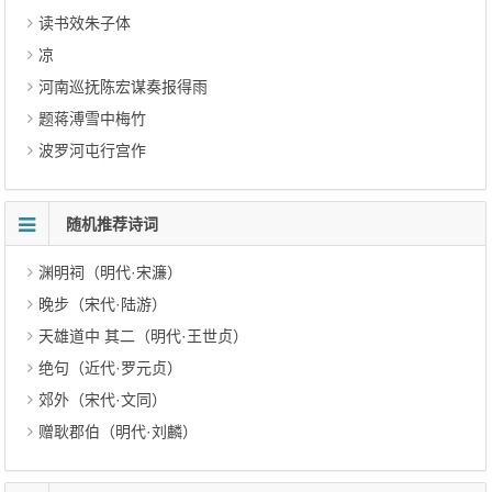
读书效朱子体
凉
河南巡抚陈宏谋奏报得雨
题蒋溥雪中梅竹
波罗河屯行宫作
随机推荐诗词
渊明祠（明代·宋濂）
晚步（宋代·陆游）
天雄道中 其二（明代·王世贞）
绝句（近代·罗元贞）
郊外（宋代·文同）
赠耿郡伯（明代·刘麟）