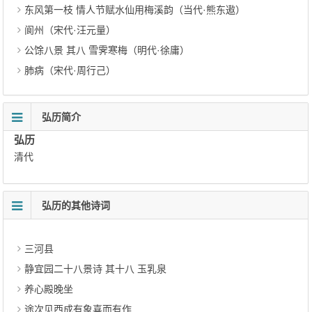
东风第一枝 情人节赋水仙用梅溪韵（当代·熊东遨）
阆州（宋代·汪元量）
公馀八景 其八 雪霁寒梅（明代·徐庸）
肺病（宋代·周行己）
弘历简介
弘历
清代
弘历的其他诗词
三河县
静宜园二十八景诗 其十八 玉乳泉
养心殿晚坐
途次见西成有象喜而有作