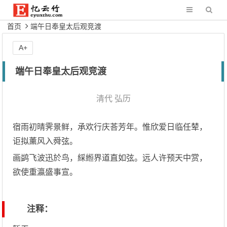
首页
端午日奉皇太后观竞渡
A+
端午日奉皇太后观竞渡
清代
弘历
宿雨初晴霁景鲜，承欢行庆荅芳年。惟欣爱日临任辇，
讵拟薰风入舜弦。
画鹢飞波迅於鸟，綵縆界道直如弦。远人许预天中赏，
欲使重瀛盛事宣。
注释：