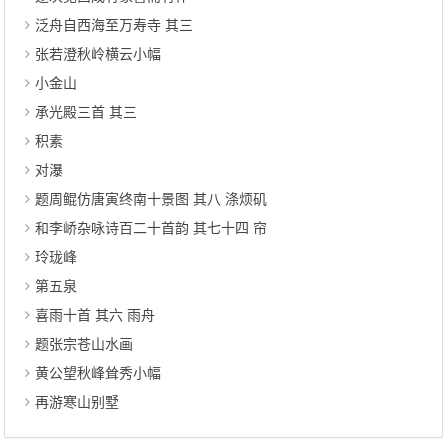
泛舟自西海至万寿寺 其三
张若澄秋岭横云小幅
小金山
承光殿三首 其三
积素
对瀑
题周鲲仿唐寅终南十景图 其八 涤烦矶
和李峤杂咏诗百二十首韵 其七十四 帘
玲珑峰
第五泉
喜雨十首 其六 雨舟
题张宗苍山水画
黄公望秋峰耸秀小幅
再游寒山别墅