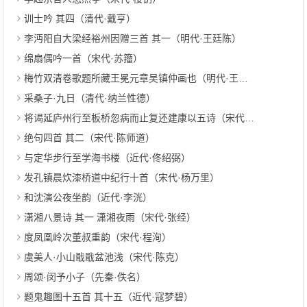
训士吟 其四（清代·戴亨）
李沔阳自大梁经裕州因赠三首 其一（明代·王廷陈）
绵扇偶吟一首（宋代·苏籀）
梅竹双清卷歌题所藏王冕元章吴镇仲画也（明代·王世贞）
采桑子·九日（清代·纳兰性德）
将谒延庐州行至板桥忽病而止复还建康以五诗（宋代·赵蕃）
绝句四首 其二（宋代·陈师道）
与定华步行至学海书楼（近代·佟绍弼）
发孔镇晨炊漆桥道中纪行十首（宋代·杨万里）
和沈演公夜坐韵（近代·李洸）
潇湘八景诗 其一 潇湘夜雨（宋代·张经）
度凤凰岭次董叔重韵（宋代·程洵）
虞美人·小山戢戢盆池浅（宋代·陈克）
周颂·闵予小子（先秦·佚名）
题鬼趣图十五首 其十五（近代·寇梦碧）