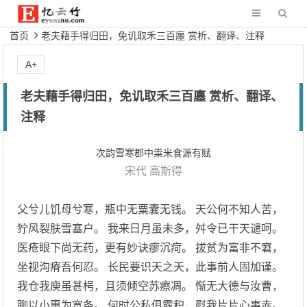
首页
老夫藉手得归田，免讥取禾三百廛 赏析、翻译、注释
A+
老夫藉手得归田，免讥取禾三百廛 赏析、翻译、
注释
次韵雪寒郡中粜米食源有赋
宋代
高斯得
父兮儿饥母兮寒，瓶中无粟囊无钱。 天公何不知人苦，
狞风裂肤雪塞户。 我来日月虽未多，舛令已干天谴呵。
医疮眼下尚无药，更有妙诀瘳沉疴。 拔贫为富非不窘，
坐视沟瘠吾何忍。 长民要识天之天，此事前人固加谨。
我仓我庾虽甚枵，且须倾空苏瘵凋。 惭无大德与汝曹，
聊以小惠为宽条。 何时公私俱露积，慰我片片心事赤。