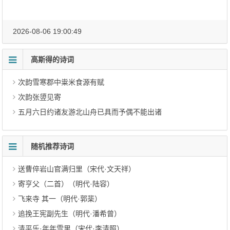
2026-08-06 19:00:49
高斯得的诗词
次韵雪寒郡中粜米食源有赋
次韵张䇓见寄
五月六日约诸友游北山舟已具而予偶不能出诸
随机推荐诗词
送曹倅岩山官满归里（宋代·文天祥）
寄亨父（二首）（明代·陆容）
飞来寺 其一（明代·郭棐）
追挽王宪副先生（明代·潘希曾）
清平乐·年年雪里（宋代·李清照）