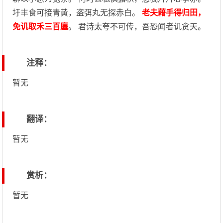
圩丰食可接青黄，盗弭丸无探赤白。
老夫藉手得归田，
免讥取禾三百廛
。 君诗太夸不可传，吾恐闻者讥贪天。
注释：
暂无
翻译：
暂无
赏析：
暂无