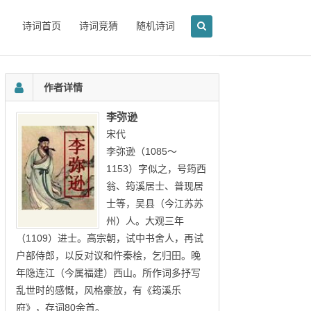
诗词首页
诗词竞猜
随机诗词
作者详情
李弥逊
宋代
李弥逊（1085～
1153）字似之，号筠西
翁、筠溪居士、普现居
士等，吴县（今江苏苏
州）人。大观三年
（1109）进士。高宗朝，试中书舍人，再试
户部侍郎，以反对议和忤秦桧，乞归田。晚
年隐连江（今属福建）西山。所作词多抒写
乱世时的感慨，风格豪放，有《筠溪乐
府》，存词80余首。