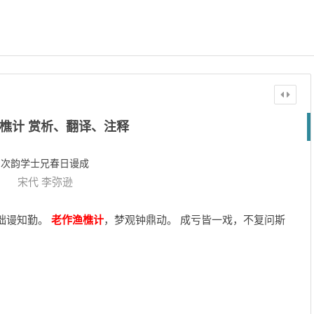
樵计 赏析、翻译、注释
次韵学士兄春日谩成
宋代
李弥逊
拙谩知勤。
老作渔樵计
，梦观钟鼎动。 成亏皆一戏，不复问斯