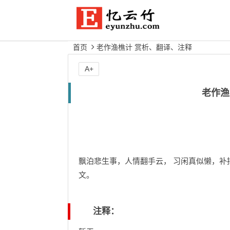
首页
老作渔樵计 赏析、翻译、注释
A+
老作渔
飘泊悲生事，人情翻手云， 习闲真似懒，补
文。
注释：