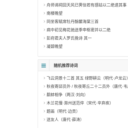
舟师谒祠回天风已霁信若有感姑以二绝道其事 
南楼晚望
同坐客赋席牡丹酴醿海棠三首
病中初见梅花驰送季申枢密并以二绝
彭府君夫人罗氏挽诗 其一
凝碧晚望
随机推荐诗词
飞云洞景十二首 其五 绿野耕云（明代·卢龙云
秋夜寄邱员外 / 秋夜寄丘二十二员外（唐代·
鹬蚌相争（两汉·刘向）
木兰花慢·滁州送范倅（宋代·辛弃疾）
题画（明代·边贡）
送友人（唐代·薛涛）