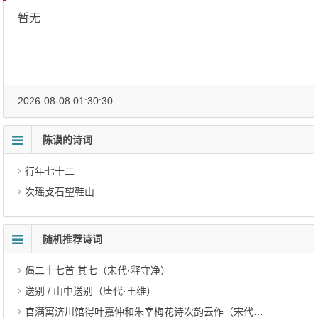
暂无
2026-08-08 01:30:30
陈谟的诗词
行年七十二
次瑶攴石望鞋山
随机推荐诗词
偈二十七首 其七（宋代·释守净）
送别 / 山中送别（唐代·王维）
官满寓济川馆得叶嘉仲和朱宰梅花诗次韵云作（宋代·戴栩）