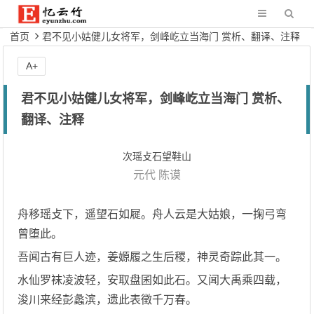
首页
君不见小姑健儿女将军，剑峰屹立当海门 赏析、翻译、注释
A+
君不见小姑健儿女将军，剑峰屹立当海门 赏析、
翻译、注释
次瑶攴石望鞋山
元代
陈谟
舟移瑶攴下，遥望石如屣。舟人云是大姑娘，一掬弓弯
曾堕此。
吾闻古有巨人迹，姜嫄履之生后稷，神灵奇踪此其一。
水仙罗袜凌波轻，安取盘囷如此石。又闻大禹乘四载，
浚川来经彭蠡滨，遗此表徵千万春。