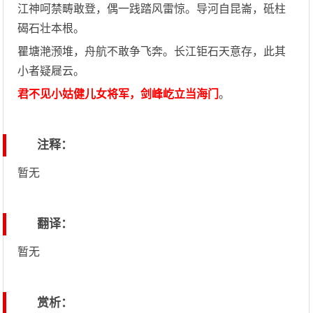
江神呵禁畴敢登，偶一践踏风雷惊。导河自昆崙，砥柱
碣石壮本根。
瞿塘滟滪堆，舟航不敢争飞奔。长江钜石天意存，此其
小者疑屣云。
君不见小姑健儿女将军，剑峰屹立当海门
。
注释：
暂无
翻译：
暂无
赏析：