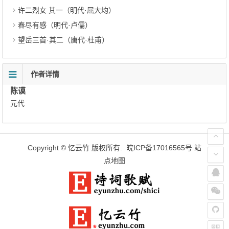
许二烈女 其一（明代·屈大均）
春尽有感（明代·卢儒）
望岳三首·其二（唐代·杜甫）
作者详情
陈谟
元代
Copyright ©
忆云竹
版权所有.
皖ICP备17016565号
站
点地图