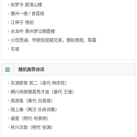
如梦令·题淮山楼
惠州一绝 / 食荔枝
江神子·恨别
水龙吟·黄州梦过栖霞楼
小饮西湖，怀欧阳叔弼兄弟，赠赵景贶、陈履
东坡
随机推荐诗词
东湖即景 其二（清代·林庆旺）
辋川闲居赠裴秀才迪（唐代·王维）
观游鱼（唐代·白居易）
陌上桑（两汉·乐府诗集）
废屋（明代·何景明）
秋兴次韵（明代·张渊）