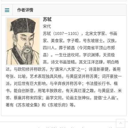
作者详情
苏轼
宋代
苏轼（1037－1101），北宋文学家、书画
家、美食家。字子瞻，号东坡居士。汉族，
四川人，葬于颍昌（今河南省平顶山市郏
县）。一生仕途坎坷，学识渊博，天资极
高，诗文书画皆精。其文汪洋恣肆，明白畅
达，与欧阳修并称欧苏，为“唐宋八大家”之一；诗清新豪健，善用
夸张、比喻，艺术表现独具风格，与黄庭坚并称苏黄；词开豪放一
派，对后世有巨大影响，与辛弃疾并称苏辛；书法擅长行书、楷
书，能自创新意，用笔丰腴跌宕，有天真烂漫之趣，与黄庭坚、米
芾、蔡襄并称宋四家；画学文同，论画主张神似，提倡“士人画”。
著有《苏东坡全集》和《东坡乐府》等。