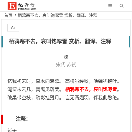
首页
栖鸦寒不去，哀叫饱啄雪 赏析、翻译、注释
A+
栖鸦寒不去，哀叫饱啄雪 赏析、翻译、注释
槐
宋代
苏轼
忆我初来时，草木向衰歇。 高槐虽经秋，晚蝉犹抱叶。
淹留未云几，离离见疏荚。
栖鸦寒不去，哀叫饱啄雪
。
破巢带空枝，疏影挂残月。 岂无两翅羽，伴我此愁绝。
注释：
暂无