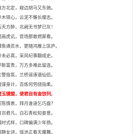
墙方北定，窥边胡马又东驰。
存木铎心，云泥不懈长缨志。
石天方醉，北阙无书梦已灰！
遗画虎讥，官场那敢燃犀看。
鲤鱼通贡水，更随鸿雁上匡庐。
传未必真，采风纪事翻成史。
呼新富贵，万方多难此留连。
尘警寇氛，兰桥谣诼谐仙侣。
擅谋身计，百炼何劳绕指柔。
虚玉镜盟，使君自有金钗列
。
写陈情表，拜月谁诬乞巧盘？
月岂君凡，白石青松知妾意。
描时式样，口碑偏满少年扬。
调静女诗，瑶池正看天魔舞。