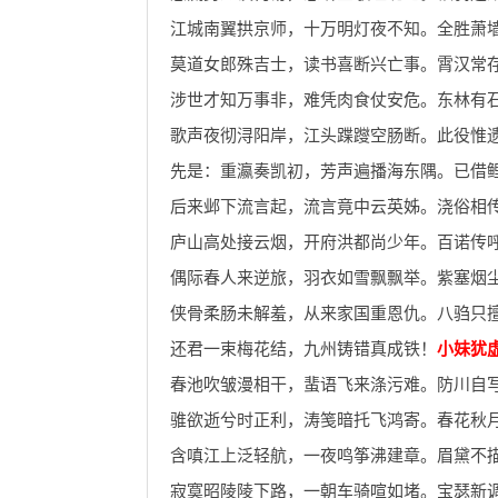
江城南翼拱京师，十万明灯夜不知。全胜萧
莫道女郎殊吉士，读书喜断兴亡事。霄汉常
涉世才知万事非，难凭肉食仗安危。东林有
歌声夜彻浔阳岸，江头蹀躞空肠断。此役惟
先是：重瀛奏凯初，芳声遍播海东隅。已借
后来邺下流言起，流言竟中云英姊。浇俗相
庐山高处接云烟，开府洪都尚少年。百诺传
偶际春人来逆旅，羽衣如雪飘飘举。紫塞烟
侠骨柔肠未解羞，从来家国重恩仇。八驺只
还君一束梅花结，九州铸错真成铁！
小妹犹
春池吹皱漫相干，蜚语飞来涤污难。防川自
骓欲逝兮时正利，涛笺暗托飞鸿寄。春花秋
含嗔江上泛轻航，一夜鸣筝沸建章。眉黛不
寂寞昭陵陵下路，一朝车骑喧如堵。宝瑟新