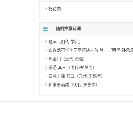
杨花曲
随机推荐诗词
题画（明代·黎贞）
饮许龙石学士园亭短述三首 其一（明代·孙承
谒金门（近代·黄侃）
感遇 其三（明代·郑梦周）
自咏十律 其五（元代·丁鹤年）
和李祭酒韵（明代·罗亨信）