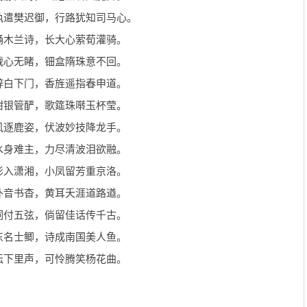
孰遣樊迟御，行路犹知司马心。
诵木兰诗，长大心萦荀灌骑。
戟心无睹，钿盒隋珠意不回。
辞白下门，香旌遥指春申道。
酣银管酽，歌筵珠啭玉杯莹。
风逐鹿姿，伏波妙技降龙手。
水身难主，力尽清波泪欲融。
影入潇湘，小凤留芳重京洛。
外音书杳，黄耳夭涯道路遒。
词付五弦，倘留佳话传千古。
东名士鲫，诗成南国美人鱼。
坛下里声，可怜腾笑杨花曲。