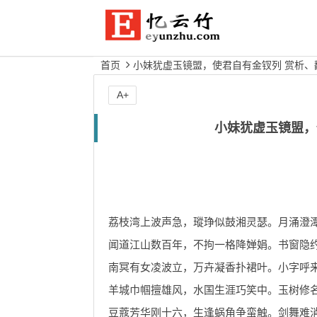
首页
小妹犹虚玉镜盟，使君自有金钗列 赏析、
A+
小妹犹虚玉镜盟，
荔枝湾上波声急，瑽琤似鼓湘灵瑟。月涌澄
闻道江山数百年，不拘一格降婵娟。书窗隐
南冥有女凌波立，万卉凝香扑裙叶。小字呼
羊城巾帼擅雄风，水国生涯巧笑中。玉树修
豆蔻芳华刚十六，生逢蜗角争蛮触。剑舞难