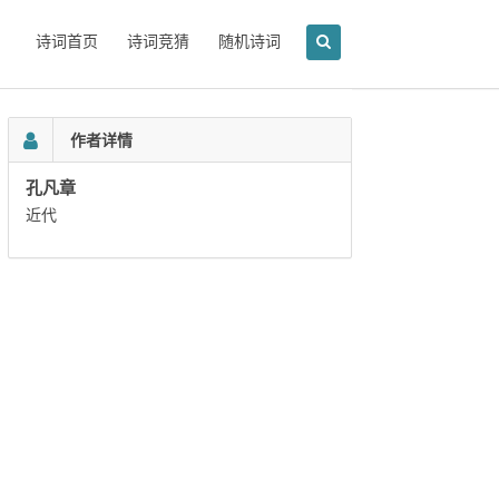
诗词首页
诗词竞猜
随机诗词
作者详情
孔凡章
近代