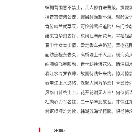
蝶拥莺围意不禁止，几人修竹进曹箴。执鞭
播音直使诸公愧，蛾眉解滴新亭泪。髫龄爱
肯俯幽兰就草莱，可怜鹓鹭枉追陪！朱门棨
结束铅华归去好，东风让与闲花草。翠袖轻
春申仕女本多情，雷走香车夹路迎。舞榭花
画舫连桡东去久，高桥堤上千人走。横海英
皓腕纷飞星眼融，青丝斜挽浪花浓。情深绿
春江水冷罗衣薄，故园待践归来约。惊鸿掠
春申江上水悠悠，泛起人间万斛愁！青鬟岭
风华自昔终尘土，花开花谢无人主！何似新
枉抛心力军名姝，二十华年此故吾。才愧江
村讴呕哑难为读，韩潮苏海惭枵腹。唱彻诗