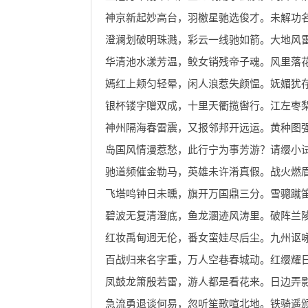
神京新起妙高台，羽檄星驰选俊才。未解功
澄澜划破明珠溅，彩云一线驰如箭。大地风
华清池水漾芳温，鲛女销残帝子魂。风里落
嫣红上颊匀轻晕，闲人浪惹失颜愠。妩媚犹
银杯镂字赠双成，十里天衢揽辔行。江左枣
神州隔海春雷震，又报邻邦开远运。黄种图
岛国风情漫惹愁，此行宁为事芳游？请缨小
驰道频催金勒马，英雄未许淆真假。战火燃
飞塔鸣钟日未曛，旗开万国鼎三分。雪骢蹴
碧波无复清澄底，鱼龙溷迹风涛里。破阵兰
红妆禹甸迥无伦，番女蛮娃尽后尘。九州讴
百战归来名字重，万人空巷春城动。红缨耀
凤鼓龙箫殷若雷，游人都是看花来。日边弄
急流勇退谈何易，忽听笙歌喧北地。铁骑遥