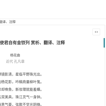
翻译、注释
使君自有金钗列 赏析、翻译、注释
杨花曲
近代
孔凡章
潭镜影清，星临平野珠光出。
约杨花影，吟稿商量柳叶笺。
来却唤鱼，新妆理就能羞蝶。
名双美具，珠江灵气一身钟。
消意气豪，弦歌不觉光阴倏。