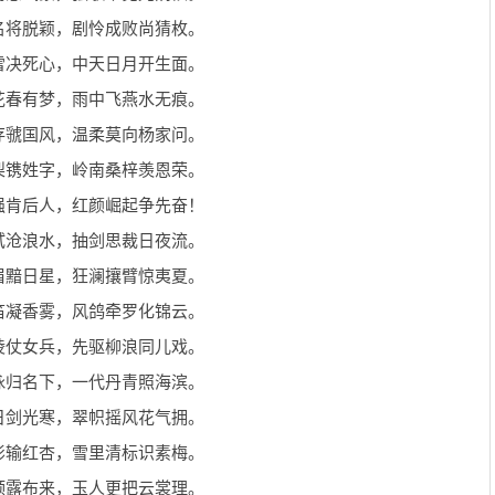
名将脱颖，剧怜成败尚猜枚。
雷决死心，中天日月开生面。
花春有梦，雨中飞燕水无痕。
存虢国风，温柔莫向杨家问。
梨镌姓字，岭南桑梓羡恩荣。
强肯后人，红颜崛起争先奋！
试沧浪水，抽剑思裁日夜流。
眉黯日星，狂澜攘臂惊夷夏。
笛凝香雾，风鸽牵罗化锦云。
陵仗女兵，先驱柳浪同儿戏。
咏归名下，一代丹青照海滨。
日剑光寒，翠帜摇风花气拥。
影输红杏，雪里清标识素梅。
颁露布来，玉人更把云裳理。