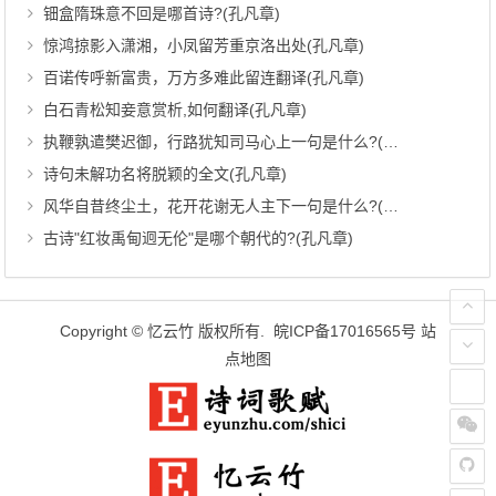
钿盒隋珠意不回是哪首诗?(孔凡章)
惊鸿掠影入潇湘，小凤留芳重京洛出处(孔凡章)
百诺传呼新富贵，万方多难此留连翻译(孔凡章)
白石青松知妾意赏析,如何翻译(孔凡章)
执鞭孰遣樊迟御，行路犹知司马心上一句是什么?(孔凡章)
诗句未解功名将脱颖的全文(孔凡章)
风华自昔终尘土，花开花谢无人主下一句是什么?(孔凡章)
古诗"红妆禹甸迥无伦"是哪个朝代的?(孔凡章)
Copyright ©
忆云竹
版权所有.
皖ICP备17016565号
站
点地图