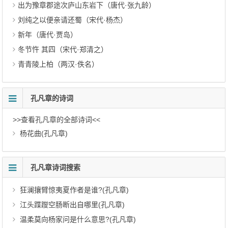
出为豫章郡途次庐山东岩下（唐代·张九龄）
刘纯之以便亲请还蜀（宋代·杨杰）
新年（唐代·贾岛）
冬节忤 其四（宋代·郑清之）
青青陵上柏（两汉·佚名）
孔凡章的诗词
>>查看孔凡章的全部诗词<<
杨花曲(孔凡章)
孔凡章诗词搜索
狂澜攘臂惊夷夏作者是谁?(孔凡章)
江头蹀躞空肠断出自哪里(孔凡章)
温柔莫向杨家问是什么意思?(孔凡章)