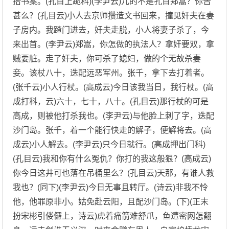
抬书案。(孔目上跪科)(李尹云)兀的不是孔目郑嵩？你告
甚么？(孔目云)小人去京师攒造文书回来，撞见奸夫在妻
子房内。我蹅门进去，奸夫走脱，小人将妻子杀了，今
来出首。(李尹云)郑嵩，你怎做的执法人？拿奸要双，拿
贼要脏。走了奸夫，你可杀了媳妇，做的个无故杀妻
妾。该杖八十，迭配远恶军州。张千，拿下去打着者。
(张千云)小人行杖。(高成云)今日该我当日，我行杖。(高
成打科，云)六十，七十，八十。(孔目云)那行杖的可是
高成，则被他打杀我也。(李尹云)与他脸上刺了字，迭配
沙门岛。张千，着一个能行快走的解子，便解将去。(高
成云)小人解去。(李尹云)只今日就行。(高成押出门科)
(孔目云)我和你有什么冤仇？你打的我这般狠？(高成云)
你今日这井可也落在吊桶里么？(孔目云)天那，有谁人救
我也？(同下)(李尹云)今日无事且转厅。(诗云)非我不怜
他，他罪原非小。姑免赴云阳，且配沙门岛。(下)(正末
扮宋彬引偻儸上，诗云)虎着痛箭难舒爪，鱼遭密网怎翻