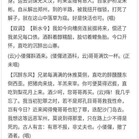
身。运去剑诛无义汉，时来金赠有恩人。自家护桥龙宋
彬。自从解出郑州，到的半路，被我扭开枷锁，打死了
解子，就在这山中落草为寇。好是快活也可。(唱)
【双调】【新水令】我如今向槽房连瓮掇将来，偿还了
我弟兄每口债。酒斟着醇糯醅，脍切着鲤鱼胎。今口开
怀，直吃的沉醉出山寨。
(云)小偻儸斟酒来。(偻儸进酒科，云)哥哥满饮一杯。(正
未唱)
【沉醉东风】兄弟每满满的休推莫侧，直吃的醉醺醺东
倒西歪。把猪肉来烧，羊羔来宰。你可便莫得迟捱，直
吃到梨花月上来。酒少呵，您哥哥再买。(云)嗨！我几乎
忘了。我当初犯罪之时，若不是郑孔目哥哥救我性命，
岂有今日？近来闻得俺哥哥也犯了罪，迭配沙门岛去。
我想这等远恶军州，莫说到得那里，只在路上少不得是
死的。古人有言：有恩不报，非丈夫也。小偻儸，撤了
酒者。(唱)