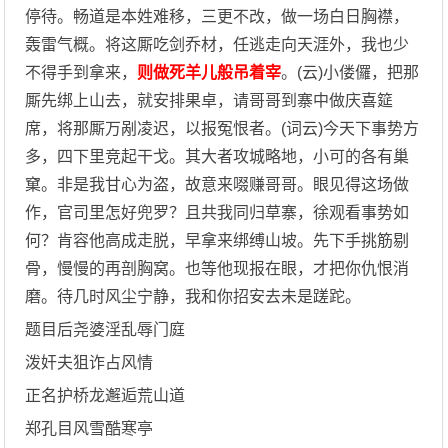
停待。畅道是本姓难移，三更不改，做一场白日胸襟，
轰雷气概。将这厮吃剑乔材，任逃走向天涯外，我也少
不得手到拿来，
则做死羊儿般吊着宰
。(云)小偻儸，把那
厮先绑上山去，就安排果卓，请哥哥到寨中做庆喜筵
席，将那厮万剐凌迟，以报冤恨者。(词云)今天下事势方
多，四下里竞起干戈。其大者攻城略地，小可的各有巢
窠。非是我甘心为盗，故意来啜赚哥哥。眼见得这场做
作，官司里怎好兜罗？且共我同归草寨，徐观看事势如
何？肯容他高成走脱，早拿来绑缚山坡。先下手挑筋剔
骨，慢慢的再剖胸窝。也等他现报在眼，才把你仇恨消
磨。待几时风尘宁静，我和你招安去未是蹉跎。
题目后尧婆淫乱辱门庭
泼奸夫狙诈占风情
正名护桥龙邂逅荒山道
郑孔目风雪酷寒亭