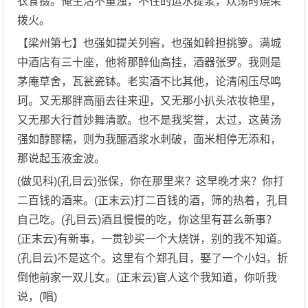
衣食掇。俺生活不重浊，不住的运水提浆，炊荡时烧柴
拨火。
【梁州第七】也强如提关列窖，也强如斡担挑箩。满城
中酒店有三十座，他将那醉仙高挂，酒器张罗。我则是
茅庵草舍，瓦瓮瓷钵。老实酒不比其他，论清闲压尽鸣
珂。又无那胖高丽去往来迎，又无那小扒头浓妆艳里，
又无那大行首妙舞清歌。也不是我奖誉，太过，这黄汤
强如醇醪糯，则为我酾酒浆水刺破，面米相停无添和，
那说起玉液金波。
(做见科)(孔目云)张保，你在那里来？这早晚才来？你打
二百钱的酒来。(正末云)打二百钱的酒，筛的热着，孔目
自己吃。(孔目云)酒且慢慢的吃，你这里有甚么新事？
(正末云)有新事，一贯钞买一个大烧饼，别的我不知道。
(孔目云)不是这个。这里有个郑孔目，娶了一个小妇，折
倒他前家一双儿女。(正末云)官人这个我知道，你听我
说，(唱)