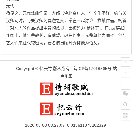
元代
杨显之，元代戏曲作家。大都（今北京）人，生卒生不详，约与关
汉卿同时，与关汉卿为莫逆之交，常在一起讨论、推敲作品。杨善
于对别人的作品提出中肯的意见，因被誉为“杨补丁“。在元初杂剧
作家中，他年辈较长，有威望。散曲作家王元鼎尊他为师叔，他与
艺人们来往也较密切，著名演员顺时秀称他为伯父。
Copyright ©
忆云竹
版权所有.
皖ICP备17016565号
站
点地图
2026-08-08 03:27:07 0.013611078262329