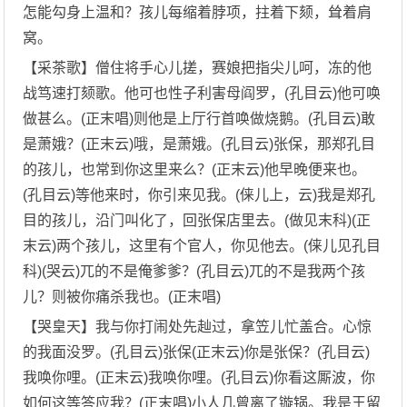
怎能勾身上温和？孩儿每缩着脖项，拄着下颏，耸着肩
窝。
【采茶歌】僧住将手心儿搓，赛娘把指尖儿呵，冻的他
战笃速打颏歌。他可也性子利害母阎罗，(孔目云)他可唤
做甚么。(正末唱)则他是上厅行首唤做烧鹅。(孔目云)敢
是萧娥？(正末云)哦，是萧娥。(孔目云)张保，那郑孔目
的孩儿，也常到你这里来么？(正末云)他早晚便来也。
(孔目云)等他来时，你引来见我。(俫儿上，云)我是郑孔
目的孩儿，沿门叫化了，回张保店里去。(做见末科)(正
末云)两个孩儿，这里有个官人，你见他去。(俫儿见孔目
科)(哭云)兀的不是俺爹爹？(孔目云)兀的不是我两个孩
儿？则被你痛杀我也。(正末唱)
【哭皇天】我与你打闹处先赸过，拿笠儿忙盖合。心惊
的我面没罗。(孔目云)张保(正末云)你是张保？(孔目云)
我唤你哩。(正末云)我唤你哩。(孔目云)你看这厮波，你
如何这等答应我？(正末唱)小人几曾离了镟锅。我是王留