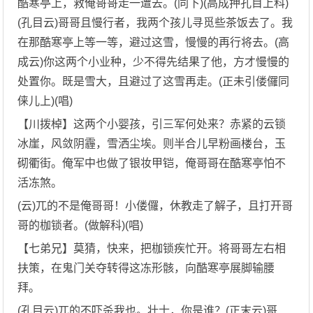
酷寒亭上，救俺哥哥走一遭去。(同下)(高成押孔目上科)
(孔目云)哥哥且慢行者，我两个孩儿寻觅些茶饭去了。我
在那酷寒亭上等一等，避过这雪，慢慢的再行将去。(高
成云)你这两个小业种，少不得先结果了他，方才慢慢的
处置你。既是雪大，且避过了这雪再走。(正未引偻儸同
俫儿上)(唱)
【川拨棹】这两个小婴孩，引三军何处来？赤紧的云锁
冰崖，风敛阴霾，雪洒尘埃。则半合儿早粉画楼台，玉
砌衢街。俺军中也做了银妆甲铠，俺哥哥在酷寒亭怕不
活冻煞。
(云)兀的不是俺哥哥！小偻儸，休教走了解子，且打开哥
哥的枷锁者。(做解科)(唱)
【七弟兄】莫猜，快来，把枷锁疾忙开。将哥哥左右相
扶策，在鬼门关夺转得这冻形骸，向酷寒亭展脚输腰
拜。
(孔目云)兀的不吓杀我也。壮士，你是谁？(正末云)哥