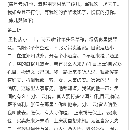
(搽旦云)好也，着赵用这村弟子孩儿，骂我这一场去了。
我如今且不打你，等我吃的酒醉饭饱了，慢慢的打你。
(俫儿哭随下)
第三折
(丑扮店小二上，诗云)曲律竿头悬草稕，绿杨影里拨琵
琶。高阳公子休空过，不比寻常卖酒家。自家是店小
二，在这郑州城外，开着个小酒店。今早起来挂了酒望
子，烧的镟锅儿热着，看有甚么人来？(孔目上云)自家郑
孔目，攒造文书己回。我一路上来多听人说，我那浑家
有奸夫，折倒我那一双儿女，未审虚实。远远的是一个
酒店。这城里人家事务，他都知道。我试问他一声：卖
酒的有么？(小二云)有。官人要打多少酒？(孔目云)你这
厮不爽利。张保在那里？你叫他来。(小二云)官人请坐，
我叫他去。张保，有人寻你哩。(正末扮张保上，云)来
也！买卖归来汗未消，上床犹自想来朝。为甚当家头先
白，晓夜思量计万条。小人江西人氏，姓张名保，因为