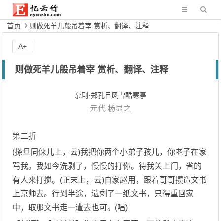
首页
则做死羊儿般吊着宰 赏析、翻译、注释
A+
则做死羊儿般吊着宰 赏析、翻译、注释
杂剧·郑孔目风雪酷寒亭
元代
杨显之
第二折
(搽旦同俫儿上，云)我把你两个小弟子孩儿，你老子在家
骂我。我如今洗剥了，慢慢的打你。待我关上门，省的
有人来打搅。(正末上，云)自家赵用，跟着哥哥攒造文书
上京师去。行到半途，遗剩了一纸文书，只得重回家
中，取那文书走一遭去也可。(唱)