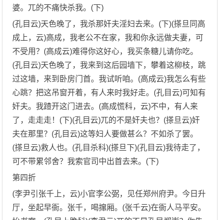
婆。兀的不痛快杀我。(下)
(孔目云)天色晚了，我杀那奸夫淫妇去来。(下)(搽旦同高
成上，云)高成，我老公不在家，我和你永远做夫妻，可
不受用？(高成云)难得你这好心，我买条糖儿请你吃。
(孔目云)天色晚了，我来到这后园墙下，攀着这柳枝，跳
过这墙，来到卧房门首。我试听咱。(高成云)我怎么有些
心跳？把这吊窗开着，有人来时我好走。(孔目云)可知有
奸夫。我蹅开这门进去。(高成慌科，云)不中，有人来
了，走走走！(下)(孔目云)兀的不是奸夫也？(搽旦云)奸
夫在那里？(孔目云)这等妇人要做甚么？不如杀了罢。
(搽旦云)救人也。(孔目杀科)(搽旦下)(孔目云)我待走了，
可不带累邻舍？我索官司中出首去来。(下)
第四折
(李尹引张千上，云)小官李公弼，见任郑州府尹。今日升
厅，坐起早衙。张千，喝撺厢。(张千云)在衙人马平安。