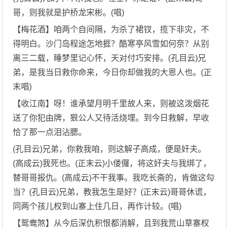
哥，则我就是护桥龙宋彬。(唱)
【梅花酒】咱两个自间隔，为杀了裙钗，揽下非灾，不
得明白。沙门岛程途怎地捱？酷寒亭风雪如何奈？从别
离三二载，睡梦里记心怀，天对付巧安排。(孔目云)兄
弟，是我当日救你命来，今日你却做我的大恩人也。(正
末唱)
【收江南】呀！谁承望月明千里故人来，则被这泼烟花
送了你犯由牌，狠公人又待活烧埋。到今日救解，早收
恰了那一点泪沾腮。
(孔目云)兄弟，你救我咱，则这解子高成，便是奸夫。
(高成云)我死也。(正末云)小偻儸，将这奸夫与我绑了，
替哥哥报仇。(高成云)不干我事。我吃长斋的，肯做这勾
当？(孔目云)兄弟，教我怎生是好？(正末云)哥哥休谎，
同两个孩儿权到山寨上住几日，再作计较。(唱)
【鸳鸯煞】从今后深仇积恨都消解，且到我荒山草寨权