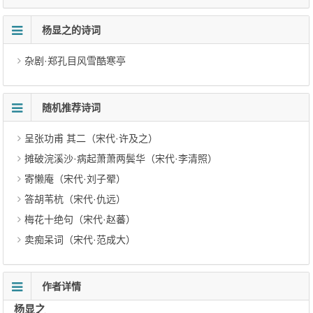
杨显之的诗词
杂剧·郑孔目风雪酷寒亭
随机推荐诗词
呈张功甫 其二（宋代·许及之）
摊破浣溪沙·病起萧萧两鬓华（宋代·李清照）
寄懒庵（宋代·刘子翚）
答胡苇杭（宋代·仇远）
梅花十绝句（宋代·赵蕃）
卖痴呆词（宋代·范成大）
作者详情
杨显之