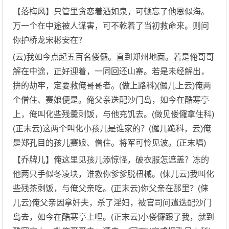
【落梅风】只管里贪恋着酒如泉，可顿忘了他恩似海。
万一个在中途被人谋害，可不乾着了当初救命来。则问
你护桥龙宋彬安在？
(云)我如今点起五百名偻儸。直到郑州地面。若是俺哥哥
解在中途，正好迎着，一同回还山寨。若是未经解出，
拚的劫牢，定要救俺哥哥者。(做上路科)(儸儿上云)俺两
个僧住、赛娘便是。俺父亲迭配沙门岛，如今在酷寒亭
上，俺叫化些残羹剩饭，与他充饥去。(做见偻儸拿住科)
(正末云)这两个叫化小孩儿是谁家的？(儸儿跪科，云)俺
是郑孔目的孩儿赛娘、僧住。将军可怜见波。(正末唱)
【乔牌儿】俺这里见孩儿添惊怪，破衣服怎遮盖？冻的
他两只手似冬凌块，谁救你爹爹脱杻械。(俫儿云)我叫化
些残茶剩饭，与俺父亲吃。(正末云)你父亲在那里？(俫
儿云)俺父亲因拿奸夫，杀了淫妇，被官司问遣迭配沙门
岛去，如今在酷寒亭上哩。(正末云)小偻儸跟了我，就到