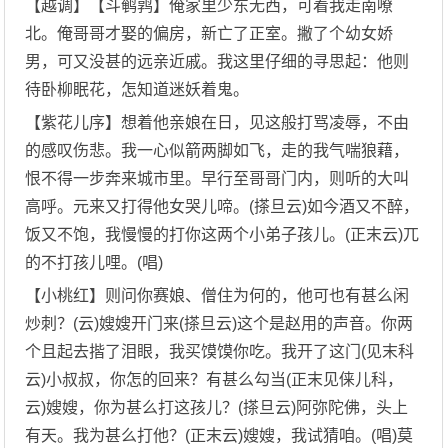
【越调】【斗鹌鹑】俺家里少东无西，可着我走南嘹
北。俺哥哥才娶的偏房，新亡了正室。撇了个幼女娇
男，可又没甚的远亲近戚。我这里仔细的寻思起：他则
待卧柳眠花，怎知道迷妖着鬼。
【紫花儿序】想着他亲娘在日，见这般打骂凌辱，不由
的感叹伤悲。我一心似箭两脚如飞，走的我气喘狼藉，
恨不得一步奔来城市里。早行至哥哥门内，则听的大叫
高呼。元来又打得他女哭儿啼。(搽旦云)如今酒又不醉，
饭又不饱，我慢慢的打你这两个小弟子孩儿。(正末云)兀
的不打孩儿哩。(唱)
【小桃红】则问你赛娘、僧住为何的，他可也有甚么闲
炒刺？(云)嫂嫂开门来(搽旦云)这个是赵用的声音。你两
个且起去揩了泪眼，我买馍馍你吃。我开了这门(见末科
云)小叔叔，你怎的回来？有甚么勾当(正末见俫儿科，
云)嫂嫂，你为甚么打这孩儿？(搽旦云)阿弥陀佛，头上
有天。我为甚么打他？(正末云)嫂嫂，我试猜咱。(唱)莫