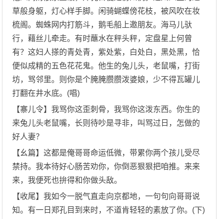
草般身躯，灯心样手脚。闲骑蝴蝶傍花枝，被风吹在妆
梳阁。蜘蛛网内打筋斗，鹅毛船上邀朋友。海马儿驮
行，藉丝儿牵走。有时蘸水在秤头秤，定盘星上何曾
有？这妇人搽的青处青，紫处紫，白处白，黑处黑，恰
便似成精的五色花花鬼。他生的兔儿头，老鼠嘴，打街
坊，骂邻里。则你是个腌腌臜臜泼婆娘，少不得瓦罐儿
打翻在井水底。(唱)
【寨儿令】我骂你这歪刺骨，我骂你这泼东西。你生的
来兔儿头老鼠嘴，长则待吵是寻非，叫骂过日，怎做的
好人妻？
【幺篇】这都是俺哥哥命运低微，带累你两个孩儿受尽
禁持。我本待好心肠苦劝你，你倒恶狠狠把咱推。来来
来，我便死也拚得和你做头敌。
【收尾】我如今一脱气直走向京都地，一句句向哥哥说
知。有一日郑孔目到来时，不道肯轻轻的素放了你。(下)