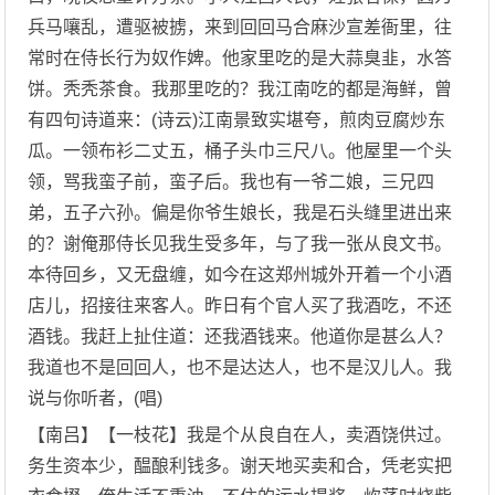
兵马嚷乱，遭驱被掳，来到回回马合麻沙宣差衙里，往
常时在侍长行为奴作婢。他家里吃的是大蒜臭韭，水答
饼。秃秃茶食。我那里吃的？我江南吃的都是海鲜，曾
有四句诗道来：(诗云)江南景致实堪夸，煎肉豆腐炒东
瓜。一领布衫二丈五，桶子头巾三尺八。他屋里一个头
领，骂我蛮子前，蛮子后。我也有一爷二娘，三兄四
弟，五子六孙。偏是你爷生娘长，我是石头缝里进出来
的？谢俺那侍长见我生受多年，与了我一张从良文书。
本待回乡，又无盘缠，如今在这郑州城外开着一个小酒
店儿，招接往来客人。昨日有个官人买了我酒吃，不还
酒钱。我赶上扯住道：还我酒钱来。他道你是甚么人？
我道也不是回回人，也不是达达人，也不是汉儿人。我
说与你听者，(唱)
【南吕】【一枝花】我是个从良自在人，卖酒饶供过。
务生资本少，醖酿利钱多。谢天地买卖和合，凭老实把