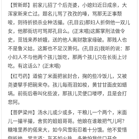
【贺新郎】前家儿招了个后尧婆，小媳妇近日成亲，大
浑家新来亡过。题名儿骂了孜孜的唾，骂那无正事颓
唆，则待折损杀业种活撮。(孔目云)那妇人折倒他一双儿
女，他那街坊可骂郑孔目么。(正末唱)这厮掌刑法做令
史，觅钱来养娇娥，送的他人离财散家缘破。那贱人也
不是鲁义姑，这厮也不足汉萧何。(孔目云)我听的说：那
小妇人不与他两个孩儿饭吃，那两个孩儿只在长街上讨
吃。有这话么？(正末唱)
【红芍药】道偷了米面把瓮封合，掬的些冷饭儿，又被
尧婆擘手把碗来夺。孩儿每雨泪如梭，黄甘甘面皮如蜡
埚。前街后巷叫化些波，那孩儿灵便口喽啰，且是会打
悲阿。
【菩萨梁州】汤水儿或少或多，干粮儿一个两个，米面
儿一撮半撮，舍贫的姐姐哥哥。他娘在谁敢把气儿呵？
糖堆里养的偌来大，如今风雪街忍着十分饿。他不爱惜
倒折挫，常言道：灰不如火热。多敢怕我信口开合。