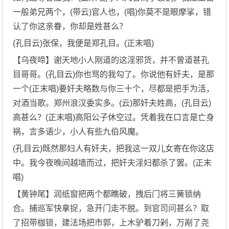
一般弟兄两个，(带云)官人也，(唱)你莫不是眼摩挲，错
认了你这亲眷，你却是姓甚么？
(孔目云)张保，我便是郑孔目。(正末唱)
【乌夜啼】谢天地小人刚道的这淫邪货，并不曾道甚孔
目哥哥。(孔目云)你也骂的我勾了。你说他有奸夫，是那
一个(正末唱)要奸夫略数与你三十个，尽都是把手为活，
对酒当歌。郑州浪汉委实多。(云)那奸夫姓高，(孔目云)
高甚么？(正末唱)高阳公子休空过。凭着我在口言是亡身
祸，言多语少，小人有些九伯风魔。
(孔目云)既然那妇人有奸夫，把我这一双儿女寄在你这店
中。我今夜晚间越墙而过，把奸夫淫妇都杀了罢。(正末
唱)
【黄钟尾】润纸窗把两个都瞧破，拽后门将三簧锁纳
合。捕巡军快拿捉，急开门走不脱。到官司问甚么？取
了招带枷锁，建法场把市郭，上木驴着刀剁，万剐了尧