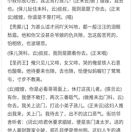
小叔你放心去，我怎肯打孩儿？(正末云)谢了嫂嫂，我去
也。(俫儿扯住未科，云)叔叔，我则是跟了你去。(正末
云)嫂嫂，你道是不曾打呵。(唱)
【秃厮儿】为甚么适才间吖天叫地，都一般汪汪的泪眼
愁眉。他和你又没甚杀爷娘的仇共隙，怎这般苦死的，
怕相依，也波堪悲。
(俫儿哭科，云)叔叔，我则是跟着你去。(正末唱)
【圣药王】俺只见儿又啼，女又啼，哭的俺是铁人石意
也酸嘶。他待要来也随，去也随，恰便似蚂蝗钉了鹭鸶
屯，寸步不教离。
(云)嫂嫂，你是必看哥哥面上，休打这孩儿者。(搽旦云)
有你，我便不敢打，两次三番聒气。(做推末出门科，云)
你去。我关上这门，打这小弟子孩儿。(正末云)这妇人推
出我来，关上门。我待去了，出不的这口恶气。街坊邻
舍听者：(词云)劝君休要求娼妓，便是丧门逢太岁。送的
他人离财散家业破，郑孔目便是傍州例。这妇人生的通