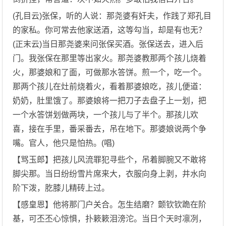
(孔目云)张保，听的人说：那尧婆有奸夫，作践了郑孔目
的家私。你可常去他家送酒，这等勾当，却是有也无？
(正末云)当日那尧婆来问张保买酒。张保送去，进入后
门。我张保在那里等出家火。那尧婆教那两个孩儿烧着
火，那婆娘和了面，可做那水答饼。煎一个，吃一个。
那两个孩儿在灶前烧着火，看着那婆娘吃，孩儿便道：
奶奶，肚里饿了。那婆娘将一把刀子去盘子上一划，把
一个水答饼划做两块，一个孩儿与了半个。那孩儿欢
喜，接在手里，番采番去，吊在地下。那婆娘说两个争
嘴。官人，他只是怕热。(唱)
【骂玉郎】把孩儿风流罪犯寻些个，吊着脚腕又不敢将
脚尖那。当日纷纷雪片席来大，衣服向身上剥，井水向
阶下泼，肐膝儿精砖上过。
【感皇恩】他将那门户关合。怎生结磨？颤钦钦跪在阶
基，可丕丕心惊惧，扑簌簌泪滂沱。当日个天时凛冽，