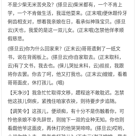
不是少柴无米苦央及？(搽旦云)柴米都有，一个不肯上
学，一个不肯做生活，我逗他耍来。(正末唱)便休题伶牙
俐齿相支对，想着我亲娘在日，看承似神珠宝贝。(搽旦
云)天也，我爱的是这一双儿女。(正末唱)怎禁他佯孝顺
假慈悲。
(搽旦云)你为什么回家来？(正末云)哥哥遗剩了一纸文
书，说在背阁板上。(搽旦云)你自家取去。(正末取科，
云)有了文书，我去也。(俫儿哭扯末科，云)叔叔，我跟
将你去罢。你去了呵，他又打我也。(正末云)嫂嫂，看着
哥哥面皮，休打孩儿。(唱)
【天净沙】我急忙忙取得文移，趱程途不敢耽迟。怎禁
他这孩儿倒疾，紧拽住咱家衣袂，则待要步步追随。
【调笑令】这孩儿，便顽痴，有十分不是伤触着你，可
怜他亲娘不幸先辞世，则抛下一双的业种无知。你也则
看觑他爷这面皮，再休打的他哭哭啼啼。(搽旦云)哎哟，