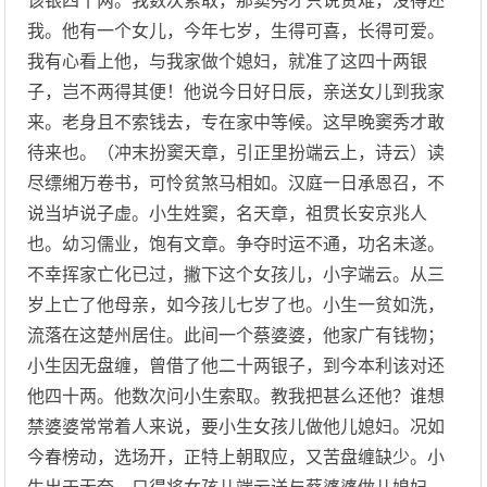
该银四十两。我数次索取，那窦秀才只说贫难，没得还
我。他有一个女儿，今年七岁，生得可喜，长得可爱。
我有心看上他，与我家做个媳妇，就准了这四十两银
子，岂不两得其便！他说今日好日辰，亲送女儿到我家
来。老身且不索钱去，专在家中等候。这早晚窦秀才敢
待来也。（冲末扮窦天章，引正里扮端云上，诗云）读
尽缥缃万卷书，可怜贫煞马相如。汉庭一日承恩召，不
说当垆说子虚。小生姓窦，名天章，祖贯长安京兆人
也。幼习儒业，饱有文章。争夺时运不通，功名未遂。
不幸挥家亡化已过，撇下这个女孩儿，小字端云。从三
岁上亡了他母亲，如今孩儿七岁了也。小生一贫如洗，
流落在这楚州居住。此间一个蔡婆婆，他家广有钱物；
小生因无盘缠，曾借了他二十两银子，到今本利该对还
他四十两。他数次问小生索取。教我把甚么还他？谁想
禁婆婆常常着人来说，要小生女孩儿做他儿媳妇。况如
今春榜动，选场开，正特上朝取应，又苦盘缠缺少。小