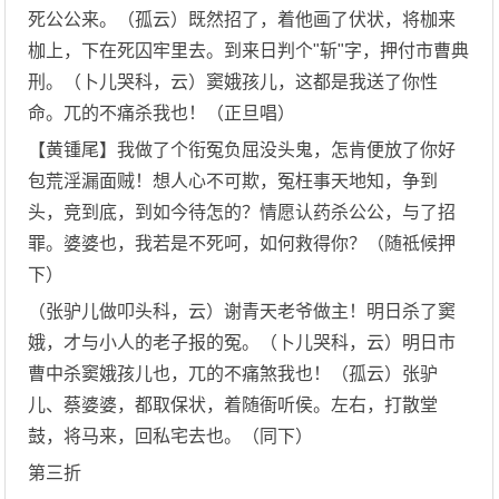
死公公来。（孤云）既然招了，着他画了伏状，将枷来
枷上，下在死囚牢里去。到来日判个"斩"字，押付市曹典
刑。（卜儿哭科，云）窦娥孩儿，这都是我送了你性
命。兀的不痛杀我也！（正旦唱）
【黄锺尾】我做了个衔冤负屈没头鬼，怎肯便放了你好
包荒淫漏面贼！想人心不可欺，冤枉事天地知，争到
头，竞到底，到如今待怎的？情愿认药杀公公，与了招
罪。婆婆也，我若是不死呵，如何救得你？（随祗候押
下）
（张驴儿做叩头科，云）谢青天老爷做主！明日杀了窦
娥，才与小人的老子报的冤。（卜儿哭科，云）明日市
曹中杀窦娥孩儿也，兀的不痛煞我也！（孤云）张驴
儿、蔡婆婆，都取保状，着随衙听侯。左右，打散堂
鼓，将马来，回私宅去也。（同下）
第三折