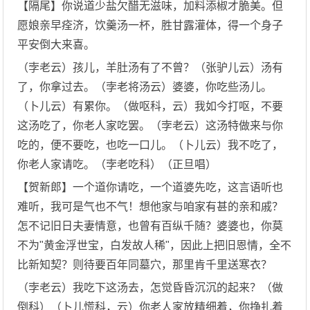
【隔尾】你说道少盐欠醋无滋味，加料添椒才脆美。但
愿娘亲早痊济，饮羹汤一杯，胜甘露灌体，得一个身子
平安倒大来喜。
（孛老云）孩儿，羊肚汤有了不曾？（张驴儿云）汤有
了，你拿过去。（孛老将汤云）婆婆，你吃些汤儿。
（卜儿云）有累你。（做呕科，云）我如今打呕，不要
这汤吃了，你老人家吃罢。（孛老云）这汤特做来与你
吃的，便不要吃，也吃一口儿。（卜儿云）我不吃了，
你老人家请吃。（孛老吃科）（正旦唱）
【贺新郎】一个道你请吃，一个道婆先吃，这言语听也
难听，我可是气也不气！想他家与咱家有甚的亲和戚？
怎不记旧日夫妻情意，也曾有百纵千随？婆婆也，你莫
不为"黄金浮世宝，白发故人稀"，因此上把旧恩情，全不
比新知契？则待要百年同墓穴，那里肯千里送寒衣？
（孛老云）我吃下这汤去，怎觉昏昏沉沉的起来？（做
倒科）（卜儿慌科，云）你老人家放精细着，你挣扎着