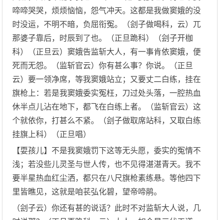
啼啼哭哭，烦烦恼恼，怨气冲天。这都是我做窦娥的没
时没运，不明不暗，负屈衔冤。（刽子做喝科，云）兀
那婆子靠后，时辰到了也。（正旦跪科）（刽子开枷
科）（正旦云）窦娥告监斩大人，有一事肯依窦娥，便
死而无怨。（监斩官云）你有甚么事？你说。（正旦
云）要一领净席，等我窦娥站立；又要丈二白练，挂在
旗枪上：若是我窦娥委实冤枉，刀过处头落，一腔热血
休半点儿沾在地下，都飞在白练上者。（监斩官云）这
个就依你，打甚么不紧。（刽子做取席站科，又取白练
挂旗上科）（正旦唱）
【耍孩儿】不是我窦娥罚下这等无头愿，委实的冤情不
浅；若没些儿灵圣与世人传，也不见得湛湛青天。我不
要半星热血红尘洒，都只在八尺旗枪素练悬。等他四下
里皆瞧见，这就是咱苌弘化碧，望帝啼鹃。
（刽子云）你还有甚的说话？此时不对监斩大人说，几