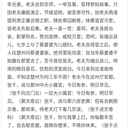
年光景。老夫自到京师，一举及第，官拜参知政事。只
因老夫廉能清正，节操坚刚，谢圣恩可怜，加老夫两淮
提刑肃正廉访使之职，随处审囚刷卷，体察滥官污吏，
容老夫先斩后奏。老夫一喜一悲：喜呵，老夫身居台
省，职掌刑名，势剑金牌，威权万里；悲呵，有端云孩
儿，七岁上与了蔡婆婆为儿媳妇。老夫自得官之后，使
人往楚州问蔡婆婆家。他邻里街坊道：自当年蔡婆婆不
知搬在那里去了，至今音信皆无。老夫为端云孩儿，啼
哭的眼目昏花，忧愁的须发斑白。今日来到这淮南地
面，不知这楚州为何三年不雨？老夫今在这州厅安歇。
张千，说与那州中大小属官，今日免参，明日早见。
（张千向古门云）一应大小属官：今日免参，明日早
见。（窦天章云）张千，说与那六房吏典：但有合刷照
文卷，都将来，待老夫灯下看几宗波。（张千送文卷
科）（窦天章云）张千，你与我掌上灯。你每都辛苦
了，自去歇息罢。我唤你便来，不唤你休来。（张千点