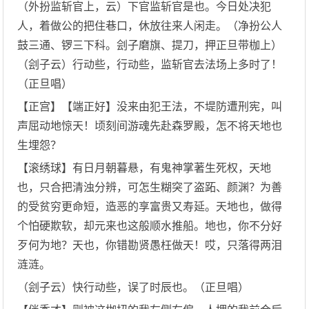
（外扮监斩官上，云）下官监斩官是也。今日处决犯
人，着做公的把住巷口，休放往来人闲走。（净扮公人
鼓三通、锣三下科。刽子磨旗、提刀，押正旦带枷上）
（刽子云）行动些，行动些，监斩官去法场上多时了！
（正旦唱）
【正宫】【端正好】没来由犯王法，不堤防遭刑宪，叫
声屈动地惊天！顷刻间游魂先赴森罗殿，怎不将天地也
生埋怨？
【滚绣球】有日月朝暮悬，有鬼神掌著生死权，天地
也，只合把清浊分辨，可怎生糊突了盗跖、颜渊？为善
的受贫穷更命短，造恶的享富贵又寿延。天地也，做得
个怕硬欺软，却元来也这般顺水推船。地也，你不分好
歹何为地？天也，你错勘贤愚枉做天！哎，只落得两泪
涟涟。
（刽子云）快行动些，误了时辰也。（正旦唱）