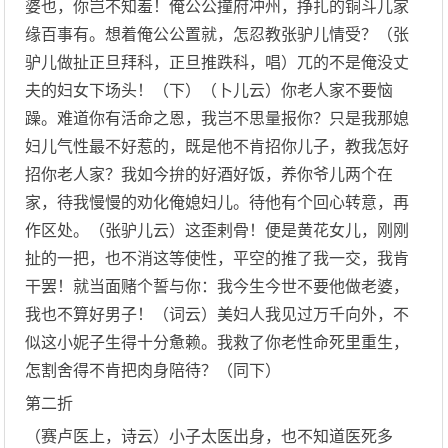
婆也，你岂不知羞！俺公公撞府冲州，挣扎的铜斗儿家
缘百事有。想着俺公公置就，怎忍教张驴儿情受？（张
驴儿做扯正旦拜科，正旦推跌科，唱）兀的不是俺没丈
夫的妇女下场头！（下）（卜儿云）你老人家不要恼
躁。难道你有活命之恩，我岂不思量报你？只是我那媳
妇儿气性最不好惹的，既是他不肯招你儿子，教我怎好
招你老人家？我如今拚的好酒好饭，养你爷儿两个在
家，待我慢慢的劝化俺媳妇儿。待他有个回心转意，再
作区处。（张驴儿云）这歪剌骨！便是黄花女儿，刚刚
扯的一把，也不消这等使性，平空的推了我一交，我肯
干罢！就当面赌个誓与你：我今生今世不要他做老婆，
我也不算好男子！（词云）美妇人我见过万千向外，不
似这小妮子生得十分惫赖。我救了你老性命死里重生，
怎割舍得不肯把肉身陪待？（同下）
第二折
（赛卢医上，诗云）小子太医出身，也不知道医死多