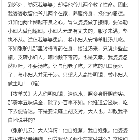
到郊外，勒死我婆婆；却得他爷儿两个救了性命。因此
我婆婆收留他爷儿两个在家，养膳终身，报他的恩德。
谁知他两个倒起不良之心，冒认婆婆做了接脚，要逼勒
小妇人做他媳妇。小妇人元是有丈夫的，服孝未满，坚
执不从。适值我婆婆患病，着小妇人安排羊肚汤儿吃。
不知张驴儿那里讨得毒药在身，接过汤来，只说少些盐
醋，支转小妇人，暗地倾下毒药。也是天幸，我婆婆忽
然呕吐，不要汤吃。让与他老子吃；才吃的几口便死
了，与小妇人并无干涉。只望大人高抬明镜，替小妇人
做主咱！（唱）
【牧羊关】大人你明如镜，清似水，照妾身肝胆虚实。
那羹本五味俱全，除了外百事不知。他推道尝滋味，吃
下去便昏迷。不是妾讼庭上胡支对，大人也，却教我平
白地说甚的？
（张驴儿云）大人详情：他自姓蔡，我自姓张。他婆婆
不招俺父亲接脚，他养我父子两个在家做甚么？这媳妇