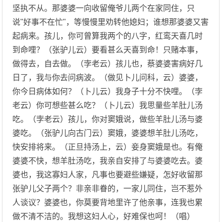
坚执不从。那婆婆一向收留俺爷儿两个在家同住，只
说"好事不在忙"，等慢慢里劝转他媳妇；谁想那婆婆又害
起病来。孩儿，你可曾算我两个的八字，红鸾天喜几时
到命哩？（张驴儿云）要看甚么天喜到命！只赌本事，
做得去，自去做。（孛老云）孩儿也，蔡婆婆害病好几
日了，我与你去问病波。（做见卜儿问科，云）婆婆，
你今日病体如何？（卜儿云）我身子十分不快哩。（孛
老云）你可想些甚么吃？（卜儿云）我思量些羊肚儿汤
吃。（孛老云）孩儿，你对窦娥说，做些羊肚儿汤与婆
婆吃。（张驴儿向古门云）窦娥，婆婆想羊肚儿汤吃，
快安排将来。（正旦持汤上，云）妾身窦娥是也。有俺
婆婆不快，想羊肚汤吃，我亲自安排了与婆婆吃去。婆
婆也，我这寡妇人家，凡事也要避些嫌疑，怎好收留那
张驴儿父子两个？非亲非眷的，一家儿同住，岂不惹外
人谈议？婆婆也，你莫要背地里许了他亲事，连我也累
做不清不洁的。我想这妇人心，好难保也呵！（唱）