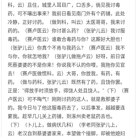
科，云）且住，城里人耳目广，口舌多，倘见我讨毒
药，可不嚷出事来？我前日看见南门外有个药铺，此处
冷静，正好讨药。（做到科，叫云）太医哥哥，我来讨
药的。（赛卢医云）你讨甚么药？（张驴儿云）我讨服
毒药。（赛卢医云）谁敢合毒药与你？这厮好大胆也！
（张驴儿云）你真个不肯与我药么？（赛卢医云）我不
与你，你就怎地我？（张驴儿做拖卢云）好呀，前日谋
死蔡婆婆的不是你来！你说我不认的你哩，我拖你见官
去！（赛卢医做慌科，云）大哥，你放我，有药，有
药。（做与药科，张驴儿云）既然有了药，且饶你罢。
正是："得放手时须放手，得饶人处且饶人。"（下）（赛
卢医云）可不晦气！刚刚讨药的这人，就是救那婆子
的。我今日与了他这服毒药去了，以后事发，越越要连
累我。趁早几儿关上药铺，到涿州卖老鼠药去也。
（下）（卜儿上，做病伏几科）（孛老同张驴儿上，
云）老汉自到蔡婆婆家来，本望做个接脚，却被他媳妇