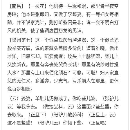
【南吕】【一枝花】他则待一生鸳帐眠，那里肯半夜空
房睡；他本是张郎妇，又做了李郎妻。有一等妇女每相
随，并不说家克计，则打听些闲是非；说一会不明白打
风的机关，使了些调虚嚣捞龙的见识。
【梁州第七】这一个似卓氏般当垆涤器，这一个似孟光
般举案齐眉，说的来藏头盖脚多伶俐！道着难晓，做出
才知。旧恩忘却，新爱偏宜；坟头上土脉犹湿，架儿上
又换新衣。那里有奔丧处哭倒长城？那里有浣纱时甘投
大水？那里有上山来便化顽石？可悲，可耻！妇人家直
恁的无仁义。多淫奔，少志气，亏杀前人在那里，更休
说百步相随。
（云）婆婆，羊肚儿汤做成了，你吃些儿波。（张驴儿
云）等我拿去。（做接尝科，云）这里面少些盐醋，你
去取来。（正旦下）（张驴儿放药科）（正旦上，云）
这不是盐醋！（张驴儿云）你倾下些。（正旦唱）