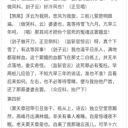
做风科，刽子云）好冷风也！（正旦唱）
【煞尾】浮云为我阴，悲风为我旋，三桩儿誓愿明题
遍。（做哭科，云）婆婆也，直等待雪飞六月，亢旱三
年呵，（唱）那其间才把你个屈死的冤魂这窦娥显！
（刽子做开刀，正旦倒科）（监斩官惊云）呀，真个下
雪了，有这等异事！（刽子云）我也道平日杀人，满地
都是鲜血，这个窦娥的血都飞在那丈二白练上，并无半
点落地，委实奇怪。（监斩官云）这死罪必有冤枉。早
两桩儿应验了，不知亢旱三年的说话，准也不准？且看
后来如何。左右，也不必等待雪睛，便与我抬他尸首，
还了那蔡婆婆去罢。（众应科，抬尸下）
第四折
（窦天章冠带引丑张千、祗从上，诗云）独立空堂思黯
然，高峰月出满林烟。非关有事人难睡。自是惊魂夜不
眠。老夫窦天章是也。自离了我那端云孩儿，可早十六