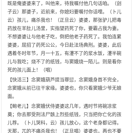
既是俺婆婆来了，叫他来，待我嘱付他几句话咱。（刽
子云）那婆子，近前来，你媳妇要嘱付你话哩。（卜儿
云）孩儿，痛杀我也！（正旦云）婆婆，那张驴儿把毒
药放在羊肚儿汤里，实指望药死了你，要霸占我为妻。
不想婆婆让与他老子吃，倒把他老子药死了。我怕连累
婆婆，屈招了药死公公，今日赴法场典刑。婆婆，此后
遇着冬时年节，月一十五，有瀽不了的浆水饭，瀽半碗
儿与我吃；烧不了的纸钱，与窦娥烧一陌儿。则是看你
死的孩儿面上！（唱）
【快活三】念窦娥葫芦提当罪愆，念窦娥身首不完全，
念窦娥从前已往干家缘。婆婆也，你只看窦娥少爷无娘
面。
【鲍老儿】念窦娥伏侍婆婆这几年，遇时节将碗凉浆
奠；你去那受刑法尸骸上烈些纸钱，只当把你亡化的孩
儿荐。（卜儿哭科，云）孩儿放心，这个老身都记得。
天那，兀的不痛杀我也！（正旦唱）婆婆也，再也不要