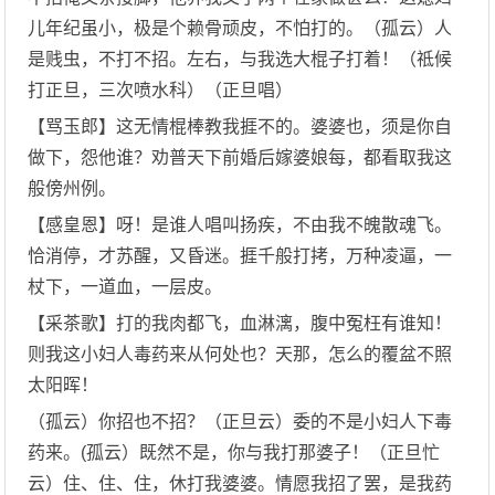
儿年纪虽小，极是个赖骨顽皮，不怕打的。（孤云）人
是贱虫，不打不招。左右，与我选大棍子打着！（祗候
打正旦，三次喷水科）（正旦唱）
【骂玉郎】这无情棍棒教我捱不的。婆婆也，须是你自
做下，怨他谁？劝普天下前婚后嫁婆娘每，都看取我这
般傍州例。
【感皇恩】呀！是谁人唱叫扬疾，不由我不魄散魂飞。
恰消停，才苏醒，又昏迷。捱千般打拷，万种凌逼，一
杖下，一道血，一层皮。
【采茶歌】打的我肉都飞，血淋漓，腹中冤枉有谁知！
则我这小妇人毒药来从何处也？天那，怎么的覆盆不照
太阳晖！
（孤云）你招也不招？（正旦云）委的不是小妇人下毒
药来。(孤云）既然不是，你与我打那婆子！（正旦忙
云）住、住、住，休打我婆婆。情愿我招了罢，是我药