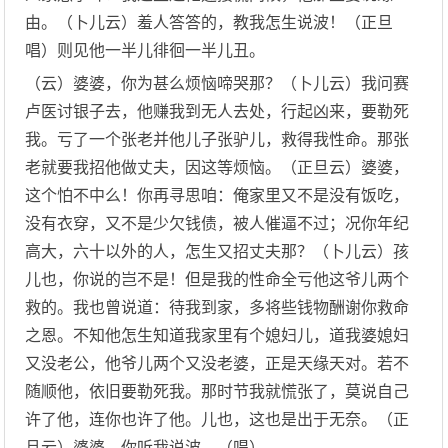
由。（卜儿云）羞人答答的，教我怎生说波！（正旦
唱）则见他一半儿徘徊一半儿丑。
（云）婆婆，你为甚么烦恼啼哭那？（卜儿云）我问赛
卢医讨银子去，他赚我到无人去处，行起凶来，要勒死
我。亏了一个张老并他儿子张驴儿，救得我性命。那张
老就要我招他做丈夫，因这等烦恼。（正旦云）婆婆，
这个怕不中么！你再寻思咱：俺家里又不是没有饭吃，
没有衣穿，又不是少欠钱债，被人催逼不过；况你年纪
高大，六十以外的人，怎生又招丈夫那？（卜儿云）孩
儿也，你说的岂不是！但是我的性命全亏他这爷儿两个
救的。我也曾说道：待我到家，多将些钱物酬谢你救命
之恩。不知他怎生知道我家里有个媳妇儿，道我婆媳妇
又没老公，他爷儿两个又没老婆，正是天缘天对。若不
随顺他，依旧要勒死我。那时节我就慌张了，莫说自己
许了他，连你也许了他。儿也，这也是出于无奈。（正
旦云）婆婆，你听我说波。（唱）