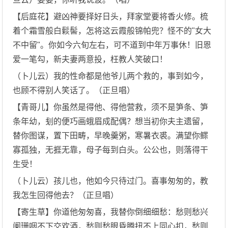
【后庭花】避凶神要择好日头，拜家堂要将香火修。梳
着个霜雪般白鬏髻，怎将这云霞般锦帕兜？怪不的"女大
不中留"。你如今六旬左右，可不道到中年万事休！旧恩
爱一笔勾，新夫妻两意投，枉教人笑破口！
（卜儿云）我的性命都是他爷儿两个救的，事到如今，
也顾不得别人笑话了。（正旦唱）
【青哥儿】你虽然是得他、得他营救，须不是笋条、笋
条年幼，刬的便巧画蛾眉成配偶？想当初你夫主遗留，
替你图谋，置下田畴，早晚羹粥，寒暑衣裘。满望你鳏
寡孤独，无捱无靠，母子每到白头。公公也，则落得干
生受！
（卜儿云）孩儿也，他如今只待过门。喜事匆匆的，教
我怎生回得他去？（正旦唱）
【寄生草】你道他匆匆喜，我替你倒细细愁：愁则愁兴
阑珊咽不下交欢酒，愁则愁眼昏腾扭不上同心扣，愁则