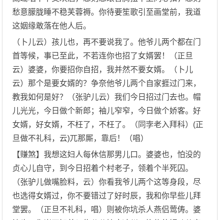
愁意朦胧睡不稳芙蓉褥。你待要笙歌引至画堂前，我道
这姻缘敢落在他人后。
（卜儿云）孩儿也，再不要说我了。他爷儿两个都在门
首等候，事已至此，不若连你也招了女婿罢！（正旦
云）婆婆，你要招你自招，我并然不要女婿。（卜儿
云）那个是要女婿的？争奈他爷儿两个自家捱过门来，
教我如何是好？（张驴儿云）我们今日招过门去也。帽
儿光光，今日做个新郎；袖儿窄窄，今日做个娇客。好
女婿，好女婿，不枉了，不枉了。（同孛老入拜科）(正
旦做不礼科，云)兀那厮，靠后！（唱）
【赚煞】我想这妇人每休信那男儿口。婆婆也，怕没的
贞心儿自守，到今日招着个村老子，领着个半死囚。
（张驴儿做嘴脸料，云）你看我爷儿两个这等身段，尽
也选得女婿过，你不要错过了好时辰，我和你早些儿拜
堂罢。（正旦不礼科，唱）则被你坑杀人燕侣莺俦。婆