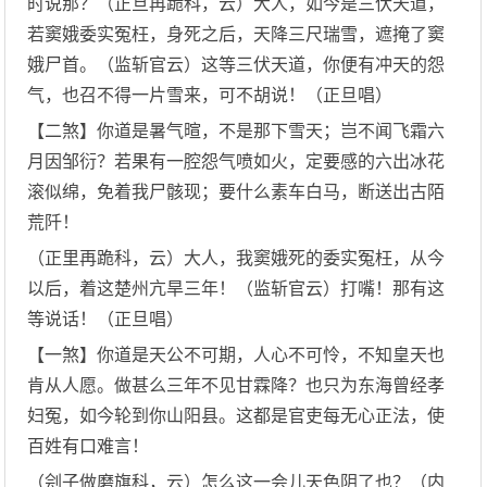
时说那？（正旦再跪科，云）大人，如今是三伏天道，
若窦娥委实冤枉，身死之后，天降三尺瑞雪，遮掩了窦
娥尸首。（监斩官云）这等三伏天道，你便有冲天的怨
气，也召不得一片雪来，可不胡说！（正旦唱）
【二煞】你道是暑气暄，不是那下雪天；岂不闻飞霜六
月因邹衍？若果有一腔怨气喷如火，定要感的六出冰花
滚似绵，免着我尸骸现；要什么素车白马，断送出古陌
荒阡！
（正里再跪科，云）大人，我窦娥死的委实冤枉，从今
以后，着这楚州亢旱三年！（监斩官云）打嘴！那有这
等说话！（正旦唱）
【一煞】你道是天公不可期，人心不可怜，不知皇天也
肯从人愿。做甚么三年不见甘霖降？也只为东海曾经孝
妇冤，如今轮到你山阳县。这都是官吏每无心正法，使
百姓有口难言！
（刽子做磨旗科，云）怎么这一会儿天色阴了也？（内