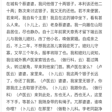
在城有个蔡婆婆，我问他借了十两银子，本利该还他二
十两；数次来讨这银子，我又无的还他。若不来便罢，
若来呵，我自有个主意！我且在这药铺中坐下，看有甚
么人来。（卜儿上，云）老身蔡婆婆。我一向搬在山阳
县居住，尽也静办。自十三年前窦天章秀才留下端云孩
儿与我做儿媳妇，改了他小名，唤做窦娥。自成亲之
后，不上二年，不想我这孩儿害弱症死了。媳妇儿守
寡，又早三个年头，服孝将除了也。我和媳妇儿说知，
我往城外赛卢医家索钱去也。（做行科，云）葛过隅
头，转过屋角，早来到他家门首。赛卢医在家么？（卢
医云）婆婆，家里来。（卜儿云）我这两个银子长远
了，你还了我罢。（卢医云）婆婆，我家里无银子，你
跟我庄上去取银子还你。（卜儿云）我跟你去。（做行
科）（卢医云）来到此处，东也无人，西也无人，这里
不下手，等甚么？我随身带的有绳子。兀那婆婆，谁唤
你哩？（卜儿云）在那里？（做勒卜儿科。孛老同副净