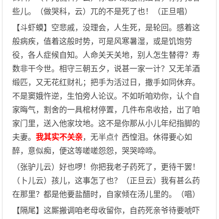
些儿。（做哭科，云）兀的不是死了也！（正旦唱）
【斗虾蟆】空悲戚，没理会，人生死，是轮回。感着这
般病疾，值着这般时势，可是风寒暑湿，或是饥饱劳
役，各人症候自知。人命关天关地，别人怎生替得？寿
数非干今世。相守三朝五夕，说甚一家一计？又无羊酒
缎匹，又无花红财礼；把手为活过日，撒手如同休弃。
不是窦娥忤逆，生怕旁人论议。不如听咱劝你，认个自
家晦气，割舍的一具棺材停置，几件布帛收拾，出了咱
家门里，送入他家坟地。这不是你那从小儿年纪指脚的
夫妻。
我其实不关亲
，无半点忄西惶泪。休得要心如
醉，意似痴，便这等嗟嗟怨怨，哭哭啼啼。
（张驴儿云）好也啰！你把我老子药死了，更待干罢！
（卜儿云）孩儿，这事怎了也？（正旦云）我有甚么药
在那里？都是他要盐醋时，自家倾在汤儿里的。（唱）
【隔尾】这厮搬调咱老母收留你，自药死亲爷待要唬吓