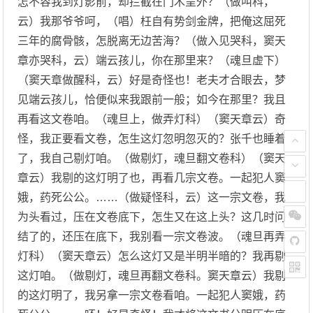
怎不容我到灯影前，却拦截在门木呈外？（做叫科，
云）我那爷爷呵，（唱）枉自有势剑金牌，把俺这屈死
三年的腐骨骸，怎脱离无边苦海？（做入见哭科，窦天
章亦哭科，云）端云孩儿，你在那里来？（魂旦虚下）
（窦天章做醒科，云）好是奇怪也！老夫才合眼去，梦
见端云孩儿，恰便似来我跟前一般；如今在那里？我且
再看这文卷咱。（魂旦上，做弄灯科）（窦天章云）奇
怪，我正要看文卷，怎生这灯忽明忽灭的？张千也睡着
了，我自己剔灯咱。（做剔灯，魂旦翻文卷科）（窦天
章云）我剔的这灯明了也，再看几宗文卷。一起犯人窦
娥，药死公公。……（做疑怪科，云）这一宗文卷，我
为头看过，压在文卷底下，怎生又在这上头？这几时问
结了的，还压在底下，我别看一宗文卷波。（魂旦再弄
灯科）（窦天章云）怎么这灯又是半明半暗的？我再剔
这灯咱。（做剔灯，魂旦再翻文卷科。窦天章云）我剔
的这灯明了，我另拿一宗文卷看咱。一起犯人窦娥，药