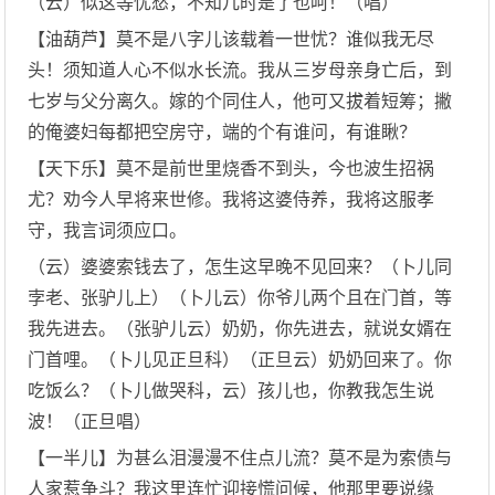
（云）似这等忧愁，不知几时是了也呵！（唱）
【油葫芦】莫不是八字儿该载着一世忧？谁似我无尽
头！须知道人心不似水长流。我从三岁母亲身亡后，到
七岁与父分离久。嫁的个同住人，他可又拔着短筹；撇
的俺婆妇每都把空房守，端的个有谁问，有谁瞅？
【天下乐】莫不是前世里烧香不到头，今也波生招祸
尤？劝今人早将来世修。我将这婆侍养，我将这服孝
守，我言词须应口。
（云）婆婆索钱去了，怎生这早晚不见回来？（卜儿同
孛老、张驴儿上）（卜儿云）你爷儿两个且在门首，等
我先进去。（张驴儿云）奶奶，你先进去，就说女婿在
门首哩。（卜儿见正旦科）（正旦云）奶奶回来了。你
吃饭么？（卜儿做哭科，云）孩儿也，你教我怎生说
波！（正旦唱）
【一半儿】为甚么泪漫漫不住点儿流？莫不是为索债与
人家惹争斗？我这里连忙迎接慌问候，他那里要说缘