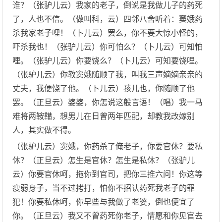
谁？（张驴儿云）我家的老子，倒说是我做儿子的药死
了，人也不信。（做叫科，云）四邻八舍听着：窦娥药
杀我家老子哩！（卜儿云）罢么，你不要大惊小怪的，
吓杀我也！（张驴儿云）你可怕么？（卜儿云）可知怕
哩。（张驴儿云）你要饶么？（卜儿云）可知要饶哩。
（张驴儿云）你教窦娥随顺了我，叫我三声嫡嫡亲亲的
丈夫，我便饶了他。（卜儿云）孩儿也，你随顺了他
罢。（正旦云）婆婆，你怎说这般言语！（唱）我一马
难将两鞍鞴，想男儿在日曾两年匹配，却教我改嫁别
人，其实做不得。
（张驴儿云）窦娥，你药杀了俺老子，你要官休？要私
休？（正旦云）怎生是官休？怎生是私休？（张驴儿
云）你要官休呵，拖你到官司，把你三推六问！你这等
瘦弱身子，当不过拷打，怕你不招认药死我老子的罪
犯！你要私休呵，你早些与我做了老婆，倒也便宜了
你。（正旦云）我又不曾药死你老子，情愿和你见官去