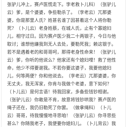
张驴儿冲上，赛卢医慌走下。孛老救卜儿科）（张驴儿
云）爹，是个婆婆，争些勒杀了。（孛老云）兀那婆
婆，你是那里人氏？姓甚名谁了因甚着这个人将你勒
死？（卜儿云）老身姓蔡，在城人氏，止有个寡媳妇
儿，相守过日。因为赛卢医少我二十两银子，今日与他
取讨；谁想他嫌我到无人去处，要勒死我；赖这银于。
若不是遇着老的和哥哥呵，那得老身性命来！（张驴儿
云）爹，你听的他说么？他家还有个媳妇哩！救了他性
命，他少不得要谢我。不若你要这婆子，我要他媳妇
儿，何等两便？你和他说去。（孛老云）兀那婆婆，你
无丈夫，我无浑家，你肯与我做个老婆，意下如何？
（卜儿云）是何言语！待我回家，多备些钱钞相谢。
（张驴儿云）你敢是不肯，故意将钱钞哄我？赛卢医的
绳子还在，我仍旧勒死了你罢。（做拿绳科）（卜儿
云）哥哥，待我慢慢地寻思咱！（张驴儿云）你寻思些
甚么？你随我老子，我便要你媳妇儿。（卜儿背云）我