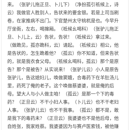
来。（张驴儿拖正旦、卜儿下）（净扮孤引祗候上，诗
云）我做官人胜别人，告状来的要金银。若是上司当刷
卷，在家推病不出门。下官楚州太守桃杌是也。今早升
厅坐衙，左右，喝撺厢。（祗候幺喝科）（张驴儿拖正
旦、卜儿上，云）告状，告状！（祗候云）拿过来。
（做跪见，孤亦跪科，云）请起。（祗候云）相公，他
是告状的，怎生跪着他？（孤云）你不知道，但来告状
的，就是我衣食父母。（祗候幺喝科，孤云）那个是原
告？那个是被告？从实说来！（张驴儿云）小人是原告
张驴儿，告这媳妇儿，唤做窦娥，合毒药下在羊肚汤儿
里，药死了俺的老子。这个唤做蔡婆婆，就是俺的后
母。望大人与小人做主咱！（孤云）是那一个下的毒
药？（正旦云）不干小妇人事。（卜儿云）也不干老妇
人事。（张驴儿云）也不干我事。（孤云）都不是，敢
是我下的毒药未？（正旦云）我婆婆也不是他后母，他
自姓张，我家姓蔡。我婆婆因为与赛卢医索钱，被他赚