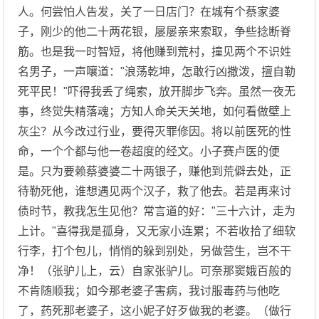
人。何尝怕人告发，关了一日店门？在城有个蔡家婆
子，刚少的他二十两花银，屡屡亲来索取，争些捻断脊
筋。也是我一时智短，将他赚到荒村，撞见两个不识姓
名男子，一声嚷道："浪荡乾坤，怎敢行凶撒泼，擅自勒
死平民！"吓得我丢了绳索，放开脚步飞奔。虽然一夜无
事，终觉失精落魂；方知人命关天关地，如何看做壁上
灰尘？从今改过行业，要得灭罪修因。将以前医死的性
命，一个个都与他一卷超度的经文。小子赛卢医的便
是。只为要赖蔡婆婆二十两银子，赚他到荒僻去处，正
待勒死他，谁想遇见两个汉子，救了他去。若是再来讨
债时节，教我怎生见他？常言道的好："三十六计，走为
上计。"喜得我是孤身，又无家小连累；不若收拾了细软
行李，打个包儿，悄悄的躲到别处，另做营生，岂不干
净！（张驴儿上，云）自家张驴儿。可奈那窦娥百般的
不肯随顺我；如今那老婆子害病，我讨服毒药与他吃
了，药死那老婆子，这小妮子好歹做我的老婆。（做行