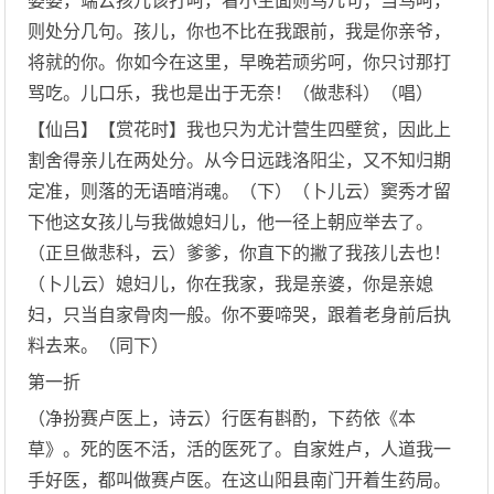
婆婆，端云孩儿该打呵，看小生面则骂几句；当骂呵，
则处分几句。孩儿，你也不比在我跟前，我是你亲爷，
将就的你。你如今在这里，早晚若顽劣呵，你只讨那打
骂吃。儿口乐，我也是出于无奈！（做悲科）（唱）
【仙吕】【赏花时】我也只为尤计营生四壁贫，因此上
割舍得亲儿在两处分。从今日远践洛阳尘，又不知归期
定准，则落的无语暗消魂。（下）（卜儿云）窦秀才留
下他这女孩儿与我做媳妇儿，他一径上朝应举去了。
（正旦做悲科，云）爹爹，你直下的撇了我孩儿去也！
（卜儿云）媳妇儿，你在我家，我是亲婆，你是亲媳
妇，只当自家骨肉一般。你不要啼哭，跟着老身前后执
料去来。（同下）
第一折
（净扮赛卢医上，诗云）行医有斟酌，下药依《本
草》。死的医不活，活的医死了。自家姓卢，人道我一
手好医，都叫做赛卢医。在这山阳县南门开着生药局。