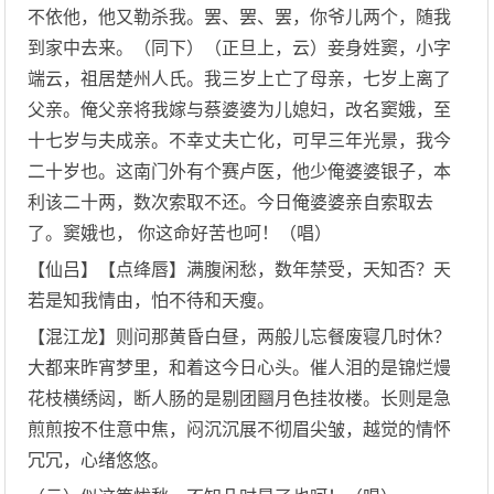
不依他，他又勒杀我。罢、罢、罢，你爷儿两个，随我
到家中去来。（同下）（正旦上，云）妾身姓窦，小字
端云，祖居楚州人氏。我三岁上亡了母亲，七岁上离了
父亲。俺父亲将我嫁与蔡婆婆为儿媳妇，改名窦娥，至
十七岁与夫成亲。不幸丈夫亡化，可早三年光景，我今
二十岁也。这南门外有个赛卢医，他少俺婆婆银子，本
利该二十两，数次索取不还。今日俺婆婆亲自索取去
了。窦娥也， 你这命好苦也呵！（唱）
【仙吕】【点绛唇】满腹闲愁，数年禁受，天知否？天
若是知我情由，怕不待和天瘦。
【混江龙】则问那黄昏白昼，两般儿忘餐废寝几时休？
大都来昨宵梦里，和着这今日心头。催人泪的是锦烂熳
花枝横绣闼，断人肠的是剔团圝月色挂妆楼。长则是急
煎煎按不住意中焦，闷沉沉展不彻眉尖皱，越觉的情怀
冗冗，心绪悠悠。