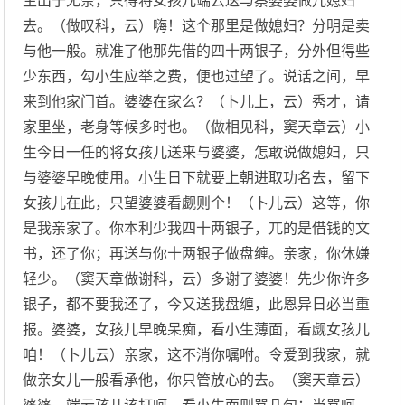
生出于无奈，只得将女孩儿端云送与蔡婆婆做儿媳妇
去。（做叹科，云）嗨！这个那里是做媳妇？分明是卖
与他一般。就准了他那先借的四十两银子，分外但得些
少东西，勾小生应举之费，便也过望了。说话之间，早
来到他家门首。婆婆在家么？（卜儿上，云）秀才，请
家里坐，老身等候多时也。（做相见科，窦天章云）小
生今日一任的将女孩儿送来与婆婆，怎敢说做媳妇，只
与婆婆早晚使用。小生日下就要上朝进取功名去，留下
女孩儿在此，只望婆婆看觑则个！（卜儿云）这等，你
是我亲家了。你本利少我四十两银子，兀的是借钱的文
书，还了你；再送与你十两银子做盘缠。亲家，你休嫌
轻少。（窦天章做谢科，云）多谢了婆婆！先少你许多
银子，都不要我还了，今又送我盘缠，此恩异日必当重
报。婆婆，女孩儿早晚呆痴，看小生薄面，看觑女孩儿
咱！（卜儿云）亲家，这不消你嘱咐。令爱到我家，就
做亲女儿一般看承他，你只管放心的去。（窦天章云）