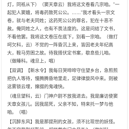
灯，同祗从下）（窦天章云）我将这文卷看几宗咱。"一
起犯人窦娥，将毒药致死公公。……"我才看头一宗文
卷，就与老夫同姓；这药死公公的罪名，犯在十恶不
赦。俺同姓之人，也有不畏法度的。这是问结了文书，
不看他罢。我将这文卷压在底下，别看一宗咱。（做打
呵欠科，云）不觉的一阵昏沉上来，皆因老夫年纪高
大，鞍马劳困之故。待我搭伏定书案，歇息些儿咱。
（做睡科。魂旦上，唱）
【双调】【新水令】我每日哭啼啼守住望乡台，急煎煎
把仇人等待，慢腾腾昏地里走，足律律旋风中来。则被
这雾锁云埋，撺掇的鬼魂快。
（魂旦望科，云）门神户尉不放我进去。我是廉访使窦
天章女孩儿。因我屈死，父亲不知，特来托一梦与他
咱。（唱）
【沉醉东风】我是那提刑的女孩，须不比现世的妖怪。