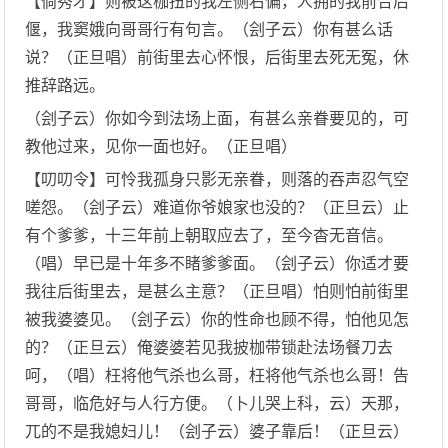
【倘秀才】则被这枷扭的我左侧右偏，人拥的我前合后
偃，我窦娥向哥哥行有句言。（刽子云）你有甚么话
说？（正旦唱）前街里去心怀恨，后街里去死无冤，休
推辞路远。
（刽子云）你如今到法场上面，有甚么亲眷要见的，可
教他过来，见你一面也好。（正旦唱）
【叨叨令】可怜我孤身只影无亲眷，则落的吞声忍气空
嗟怨。（刽子云）难道你爷娘家也没的？（正旦云）止
有个爹爹，十三年前上朝取应去了，至今杳无音信。
（唱）早已是十年多不睹爹爹面。（刽子云）你适才要
我往后街里去，是甚么主意？（正旦唱）怕则怕前街里
被我婆婆见。（刽子云）你的性命也顾不得，怕他见怎
的？（正旦云）俺婆婆若见我披枷带锁赴法场餐刀去
呵，（唱）枉将他气杀也么哥，枉将他气杀也么哥！告
哥哥，临危好与人行方便。（卜儿哭上科，云）天那，
兀的不是我媳妇儿！（刽子云）婆子靠后！（正旦云）