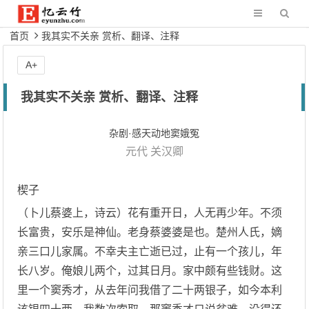
首页
我其实不关亲 赏析、翻译、注释
A+
我其实不关亲 赏析、翻译、注释
杂剧·感天动地窦娥冤
元代
关汉卿
楔子
（卜儿蔡婆上，诗云）花有重开日，人无再少年。不须
长富贵，安乐是神仙。老身蔡婆婆是也。楚州人氏，嫡
亲三口儿家属。不幸夫主亡逝已过，止有一个孩儿，年
长八岁。俺娘儿两个，过其日月。家中颇有些钱财。这
里一个窦秀才，从去年问我借了二十两银子，如今本利