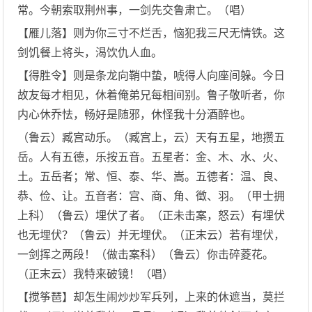
常。今朝索取荆州事，一剑先交鲁肃亡。（唱）
【雁儿落】则为你三寸不烂舌，恼犯我三尺无情铁。这
剑饥餐上将头，渴饮仇人血。
【得胜令】则是条龙向鞘中蛰，唬得人向座间躲。今日
故友每才相见，休着俺弟兄每相间别。鲁子敬听者，你
内心休乔怯，畅好是随邪，休怪我十分酒醉也。
（鲁云）臧宫动乐。（臧宫上，云）天有五星，地攒五
岳。人有五德，乐按五音。五星者：金、木、水、火、
土。五岳者；常、恒、泰、华、嵩。五德者：温、良、
恭、俭、让。五音者：宫、商、角、徵、羽。（甲士拥
上科）（鲁云）埋伏了者。（正未击案，怒云）有埋伏
也无埋伏？（鲁云）并无埋伏。（正末云）若有埋伏，
一剑挥之两段！（做击案科）（鲁云）你击碎菱花。
（正末云）我特来破镜！（唱）
【搅筝琶】却怎生闹炒炒军兵列，上来的休遮当，莫拦