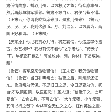
肃低情曲意，暂取荆州，以为救民之急；待仓廪丰盈，
然后再献与将军掌领。鲁肃不敢自专、君侯台鉴不错。
（正末云）你请我吃筵席来那，是索荆州来？（鲁云）
没、没、没，我则这般道。孙、刘结亲，以为唇齿，两
国正好和谐。（正末唱）
【庆东原】你把我真心儿待，将筵宴设，你这般攀今览
古，分甚枝叶？我根前使不着你"之乎者也"、"诗云子
曰"，早该豁口截舌！有意说孙、刘，你休目下番成吴、
越！
（鲁云）将军原来傲物轻信！（正末云）我怎傲物轻
信？（鲁云）当日孔明亲言：破曹之后，荆州即还江
东。鲁肃亲为代保。不思旧日之恩，今日恩变为仇，犹
自说"以德报德，以直报怨"！圣人道："信近于义，言可
复也"。"去食去兵，不可去信"。"大车无輗，小车无軏，
其何以行之哉"？今将军全无仁义之心，枉作英雄之辈。