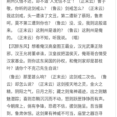
荆州久借不还，却不道"人无信不立"！（正末云）鲁子
敬，你听的这剑戒么？（鲁云）剑戒怎么？（正末云）
我这剑戒，头一遭诛了文丑，第二遭斩了蔡阳，鲁肃
呵，莫不第三遭到你也？（鲁云）没、没，我则这般道
来。（正末云）这荆州是谁的？（鲁云）这荆州是俺
的。（正末云）你不知，听我说。（唱）
【沉醉东风】想着俺汉高皇图王霸业，汉光武秉正除
邪，汉王允将董卓诛，汉皇叔把温侯灭，俺哥哥合情受
汉家基业。则你这东吴国的孙权，和俺刘家却是甚枝
叶？请你个不克己先生自说！
（鲁云）那里甚么响？（正末云）这剑戒二次也。（鲁
云）却怎么说？（正末云）这剑按天地之灵，金火之
精，阴阳之气，日月之形；藏之则鬼神遁迹，出之则魑
魅潜踪；喜则恋鞘沉沉而不动，怒则跃匣铮铮而有声。
今朝席上，倘有争锋，恐君不信，拔剑施呈。吾当摄
到，鲁肃休惊。这剑果有神威不可当，庙堂之器岂寻