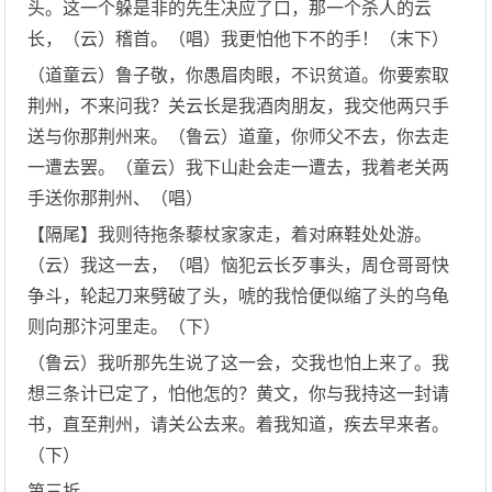
头。这一个躲是非的先生决应了口，那一个杀人的云
长，（云）稽首。（唱）我更怕他下不的手！（末下）
（道童云）鲁子敬，你愚眉肉眼，不识贫道。你要索取
荆州，不来问我？关云长是我酒肉朋友，我交他两只手
送与你那荆州来。（鲁云）道童，你师父不去，你去走
一遭去罢。（童云）我下山赴会走一遭去，我着老关两
手送你那荆州、（唱）
【隔尾】我则待拖条藜杖家家走，着对麻鞋处处游。
（云）我这一去，（唱）恼犯云长歹事头，周仓哥哥快
争斗，轮起刀来劈破了头，唬的我恰便似缩了头的乌龟
则向那汴河里走。（下）
（鲁云）我听那先生说了这一会，交我也怕上来了。我
想三条计已定了，怕他怎的？黄文，你与我持这一封请
书，直至荆州，请关公去来。着我知道，疾去早来者。
（下）
第三折