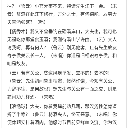
往？（鲁云）小官无事不来，特请先生江下一会。（末
云）贫道在此江下修行，方外之士，有何德能，敢劳大
夫置酒张筵？（唱）
【倘秀才】我又不曾垂钓在磻溪岸口，大夫也，我可也
无福吃你那堂食玉酒；我则待溪山学许由。（云）大人
请我呵，再有何人？（鲁云）别无他客，止有先生故友
寿亭侯关云长一人。（末唱）你道是旧相识寿亭侯，和
咱是故友。
（云）若有关公，贫道风疾举发，去不的！去不的！
（鲁云）先生初闻鲁肃相邀，慨然许诺；今知有关公，
力辞不往，是何故也？想先生与关公有一面之交，则是
筵间劝几杯酒。（末唱）
【滚绣球】大夫，你着我筵前劝几瓯，那汉劣性怎肯道
折了半筹？（鲁云）将酒央人，终无恶意。（末唱）你
便休题安排着酒肉，他怒时节目前见鲜血交流。你为汉