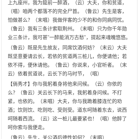
上九座州，我为筵前一醉酒，（云）大夫，你和贫道，
（唱）咱两个都落不的完全尸首。（鲁云）先生是客，
怕做甚么？（末唱）我做伴客的少不的和你同病同忧。
（鲁云）我有三条计索取荆州。（末唱）只为你千年勋
业三条计，我可甚"一醉能消万古愁"，提起来魂魄悠悠。
（鲁云）既是先生故友，同席饮酒何妨？（末云）大夫
既坚意要请云长，若依的贫道两三桩儿，你便请他；若
依不得，便休请他。（鲁云）你说来，小官听者。（末
云）依着贫道说，云长下的马时节，（唱）
【倘秀才】你与我躬着身将他来问候。（云）你依的
么？（鲁云）关云长下的马来，我躬着身问候。不打
紧，也依的。（未唱）大夫，你与我跪着膝连忙的劝
酒；饮则饮、吃则吃、受则受。道东呵随着东去，说西
呵随着西流。（云）这一桩儿最要紧也！（唱）他醉了
呵你索与我便走。
（鲁云）先生，关公酒后德性如何？（末唱）