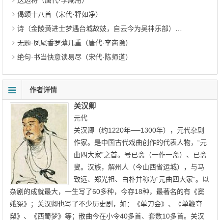
送边将（唐代·李咸用）
偈颂十八首（宋代·释如净）
诗（金陵黄进士梦遇台城故妓，自云今为吴神乐部）（唐代·故台城妓）
无题·凤尾香罗薄几重（唐代·李商隐）
绝句·书当快意读易尽（宋代·陈师道）
作者详情
关汉卿
元代
关汉卿（约1220年──1300年），元代杂剧
作家。是中国古代戏曲创作的代表人物，“元
曲四大家”之首。号已斋（一作一斋）、已斋
叟。汉族，解州人（今山西省运城），与马
致远、郑光祖、白朴并称为“元曲四大家”。以
杂剧的成就最大，一生写了60多种，今存18种，最著名的有《窦
娥冤》；关汉卿也写了不少历史剧，如：《单刀会》、《单鞭夺
槊》、《西蜀梦》等；散曲今在小令40多首、套数10多首。关汉