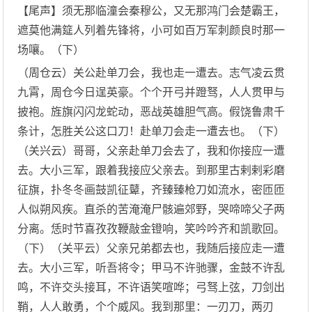
【尾声】须无那临潼会秦穆公，又无那鸿门会楚霸王，
遮莫他满筵人列着先锋将，小可如百万军刺颜良时那一
场嚷。（下）
（周仓云）关公赴单刀会，我也走一遭去。志气凌云贯
九霄，周仓今日逞英豪。个个开弓并蹬驽，人人贯甲与
披袍。旌旗闪闪龙蛇动，恶战英雄胆气高。假饶鲁肃千
条计，怎胜关公这口刀！赴单刀会走一遭去也。（下）
（关兴云）哥哥，父亲赴单刀会去了，我和你接应一遭
去。大小三军，跟着我接应父亲去。到那里古剌剌彩磨
征旗，扑冬冬画鼓凯征鼙，齐臻臻枪刀如流水，密匝匝
人似朔风疾。直杀的苦淹淹尸骸遍郊野，哭啼啼父子两
分离。恁时节喜孜孜鞭敲金镫响，笑吟吟齐和凯歌回。
（下）（关平云）父亲兄弟都去也，我随后接应走一遭
去。大小三军，听吾将令；甲马不许驰骤，金鼓不许乱
鸣，不许交头接耳，不许语笑喧哗；弓驽上弦，刀剑出
鞘，人人敢勇，个个威风。我到那里：一刃刀，两刃