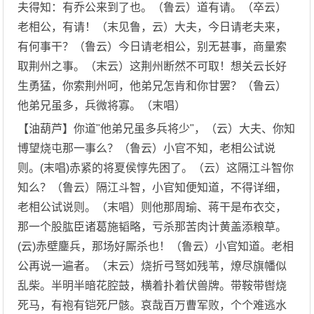
夫得知：有乔公来到了也。（鲁云）道有请。（卒云）
老相公，有请！（末见鲁，云）大夫，今日请老夫来，
有何事干？（鲁云）今日请老相公，别无甚事，商量索
取荆州之事。（末云）这荆州断然不可取！想关云长好
生勇猛，你索荆州呵，他弟兄怎肯和你甘罢？（鲁云）
他弟兄虽多，兵微将寡。（末唱）
【油葫芦】你道"他弟兄虽多兵将少"，（云）大夫、你知
博望烧屯那一事么？（鲁云）小官不知，老相公试说
则。(末唱)赤紧的将夏侯惇先困了。（云）这隔江斗智你
知么？（鲁云）隔江斗智，小官知便知道，不得详细，
老相公试说则。（末唱）则他那周瑜、蒋干是布衣交，
那一个股肱臣诸葛施韬略，亏杀那苦肉计黄盖添粮草。
(云)赤壁鏖兵，那场好厮杀也！（鲁云）小官知道。老相
公再说一遍者。（末云）烧折弓驽如残苇，燎尽旗幡似
乱柴。半明半暗花腔鼓，横着扑着伏兽牌。带鞍带辔烧
死马，有袍有铠死尸骸。哀哉百万曹军败，个个难逃水