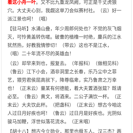
着这小舟一叶
。又不比九重龙凤阙，可正是千丈虎狼
穴。大丈夫心别，我觑这单刀会似赛村社。（云）好一
派江景也呵！（唱）
【驻马听】水涌山叠，年少周郎何处也？不觉的灰飞烟
灭，可怜黄盖转伤嗟。破曹的樯橹一时绝，鏖兵的江水
犹然热，好教我情惨切！（带云）这也不是江水，
（唱）二十年流不尽的英雄血！
（云）却早来到也，报复去。（年报科）（做相见科）
（鲁云）江下小会，酒非洞里之长春，乐乃尘中之菲
艺，猥劳君侯屈高就下，降尊临卑，实乃鲁肃之万幸
也！（正末云）量某有何德能，着大夫置酒张筵？既请
必至。（鲁云）黄文，将酒来。二公子满饮一杯。（正
末云）大夫饮此杯。（把盏科）（正末云）想古今咱这
人过日月好疾也呵！（鲁云）过日月是好疾也。光阴似
骏马加鞭，浮世似落花流水。（正末唱）
【胡十八】想古今立勋业，那里也舜五人、汉三杰？两