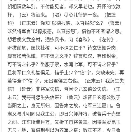
朝相隔数年别，不付能见者，却又早老也。开怀的饮数
杯，（云）将酒来。（唱）尽心儿待醉一夜。（把盏
科）（正末云）你知"以德报德，以直报怨"么？（鲁云）
既然将军言"以德报德，以直报怨"，借物不还者谓之怨。
想君侯文武全材，通练兵书，习《春秋》、《左传》，
济拔颠危，匡扶社稷，可不谓之仁乎？待玄德如骨肉，
觑曹操若仇雦，可不谓之义乎？辞曹归汉，弃印封金，
可不谓之礼乎？坐服于禁，水淹七军，可不谓之智乎？
且将军仁义礼智俱足，惜乎止少个"信"字，欠缺未完。再
若得全个"信"字，无出君侯之右也。（正末云）我怎生失
信？（鲁云）非将军失信，皆因令兄玄德公失信。（正
末云）我哥哥怎生失信来？（鲁云）想昔日玄德公败于
当阳之上，身无所归，因鲁肃之故，屯军三江夏口。鲁
肃又与孔明同见我主公，即日兴师拜将，破曹兵于赤壁
之间。江东所费巨万，又折了首将黄盖。因将军贤昆玉
无尺寸地，暂借荆州以为养军之资；数年不还。今日鲁