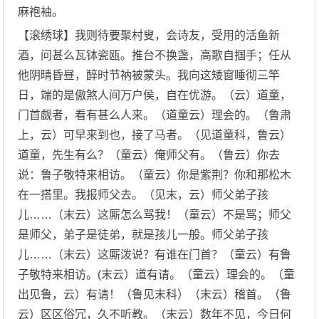
麻袍袖。
【滚绣球】我则待要聚村叟，会诗友，受用的活鱼新
酒，问甚么瓦钵瓷瓯。推台不换盏，高歌自掴手；任从
他阴晴昏昼，醉时节衲被蒙头。我向这矮窗睡彻三竿
日，端的是傲煞人间万户侯，自在优游。（云）道童，
门首觑者，看有甚么人来。（道童云）理会的。（鲁肃
上，云）可早来到也，接了马者。（见道童科，鲁云）
道童，先生有么？（童云）俺师父有。（鲁云）你去
说：鲁子敬特来相访。（童云）你是紫荆？你和那松木
在一搭里。我报师父去。（见末，云）师父弟子孩
儿……（末云）这厮怎么骂我！（童云）不是骂；师父
是师父，弟子是徒弟，就是孩儿一般。师父弟子孩
儿……（末云）这厮泼说？有谁在门首？（童云）有鲁
子敬特来相访。(末云）道有请。（童云）理会的。（童
出见鲁，云）有请！（鲁见末科）（末云）稽首。（鲁
云）区区俗冗，久不听教。（末云）数年不见，今日何