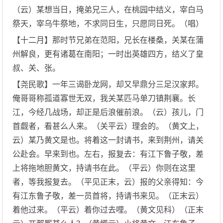
（云）某想当日，掩弟兄三人，在桃园中结义，宰白马
祭天，宰乌牛祭地，不求同日生，只愿同日死。（唱）
【十二月】那时节兄弟在范阳，兄长在楼桑，关某在蒲
州解良，更有诸葛在南阳；一时出英雄四方，结义了皇
叔、关、张。
【尧民歌】一年三谒卧龙网，却又早鼎分三足汉家邦。
俺哥哥称孤道寡世无双，我关某匹马单刀镇荆襄。长
江，今经几战场，却正是后浪催前浪。（云）孩儿，门
首觑者，看甚么人来。（关平云）理会的。（黄文上，
云）某乃黄文是也。将着这一封请书，来到荆州，请关
公赴会。早来到也。左右，报复去：有江下鲁子敬，差
上将拖地胆黄文，持请书在此。（平云）你则在这里
者，等我报复去。（平见正末，云）报的父亲得知：今
有江东鲁子敬，差一员首将，持请书来见。（正末云）
着他过来。（平云）着你过去哩。（黄文见科）（正末