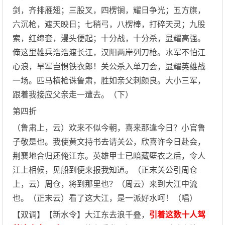
剑，齐排雁翅；三股叉，四楞锏，耀日争光；五方旗，
六沉枪，遮天映日；七稍弓，八楞棒，打碎天灵；九股
索，红绵套，漫头便起；十分战，十分杀，显耀高强。
俺这里雄兵浩浩渡长江，汉阳两岸列刀枪。水军不怕江
心浪，旱军岂惧铁衣郎！关公杀入单刀会，显耀英雄战
一场。匹马横枪诛鲁肃，胜如亲父刺颜良。大小三军，
跟着我接应父亲走一遭去。（下）
第四折
（鲁肃上，云）欢来不似今朝，喜来那逢今日？小官鲁
子敬是也。我使黄文持书去请关公，欣喜许今日赴会，
荆襄地合归还俺江东。英雄甲士已暗藏壁衣之后，令人
江上相候，见船到便来报我知道。（正末关公引周仓
上，云）周仓，将到那里也？（周云）来到大江中流
也。（正末云）看了这大江，是一派好水呵！（唱）
【双调】【新水令】大江东去浪千叠，
引着这数十人驾