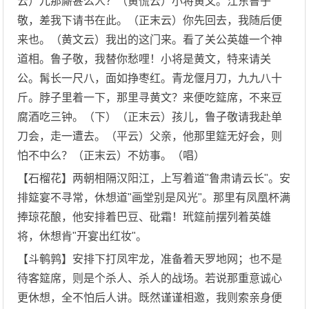
云）兀那厮甚么人？（黄慌云）小将黄文。江东鲁子
敬，差我下请书在此。（正末云）你先回去，我随后便
来也。（黄文云）我出的这门来。看了关公英雄一个神
道相。鲁子敬，我替你愁哩！小将是黄文，特来请关
公。髯长一尺八，面如挣枣红。青龙偃月刀，九九八十
斤。脖子里着一下，那里寻黄文？来便吃筵席，不来豆
腐酒吃三钟。（下）（正末云）孩儿，鲁子敬请我赴单
刀会，走一遭去。（平云）父亲，他那里筵无好会，则
怕不中么？（正末云）不妨事。（唱）
【石榴花】两朝相隔汉阳江，上写着道"鲁肃请云长"。安
排筵宴不寻常，休想道"画堂别是风光"。那里有凤凰杯满
捧琼花酿，他安排着巴豆、砒霜！玳筵前摆列着英雄
将，休想肯"开宴出红妆"。
【斗鹌鹑】安排下打凤牢龙，准备着天罗地网；也不是
待客筵席，则是个杀人、杀人的战场。若说那重意诚心
更休想，全不怕后人讲。既然谨谨相邀，我则索亲身便