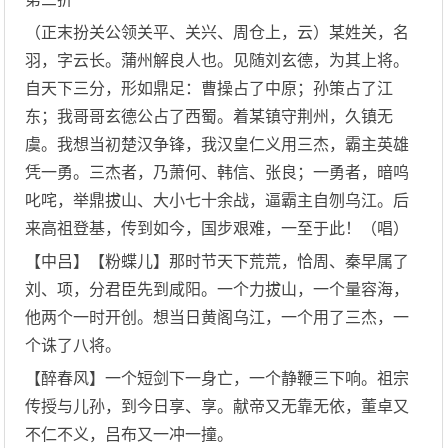
（正末扮关公领关平、关兴、周仓上，云）某姓关，名
羽，字云长。蒲州解良人也。见随刘玄德，为其上将。
自天下三分，形如鼎足：曹操占了中原；孙策占了江
东；我哥哥玄德公占了西蜀。着某镇守荆州，久镇无
虞。我想当初楚汉争锋，我汉皇仁义用三杰，霸主英雄
凭一勇。三杰者，乃萧何、韩信、张良；一勇者，暗呜
叱咤，举鼎拔山、大小七十余战，逼霸主自刎乌江。后
来高祖登基，传到如今，国步艰难，一至于此！（唱）
【中吕】【粉蝶儿】那时节天下荒荒，恰周、秦早属了
刘、项，分君臣先到咸阳。一个力拔山，一个量容海，
他两个一时开创。想当日黄阁乌江，一个用了三杰，一
个诛了八将。
【醉春风】一个短剑下一身亡，一个静鞭三下响。祖宗
传授与儿孙，到今日享、享。献帝又无靠无依，董卓又
不仁不义，吕布又一冲一撞。