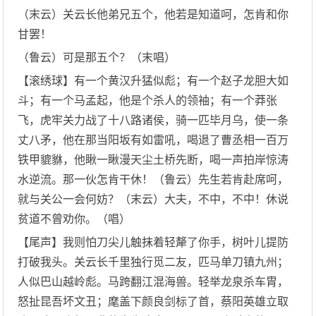
（末云）关云长他弟兄五个，他若是知道呵，怎肯和你
甘罢！
（鲁云）可是那五个？（末唱）
【滚绣球】有一个黄汉升猛似彪；有一个赵子龙胆大如
斗；有一个马孟起，他是个杀人的领袖；有一个莽张
飞，虎牢关力战了十八路诸侯，骑一匹毕月乌，使一条
丈八矛，他在那当阳坂有如雷吼，喝退了曹丞相一百万
铁甲貔貅，他瞅一瞅漫天尘土桥先断，喝一声拍岸惊涛
水逆流。那一伙怎肯干休！（鲁云）先生若肯赴席呵，
就与关公一会何妨？（末云）大夫，不中，不中！休说
贫道不曾劝你。（唱）
【尾声】我则怕刀尖儿触抹着轻犛了你手，树叶儿提防
打破我头。关云长千里独行觅二友，匹马单刀镇九州；
人似巴山越岭彪。马跨翻江混海兽。轻举龙泉杀车胄，
怒扯昆吾坏文丑；麾盖下颜良剑标了首，蔡阳英雄立取