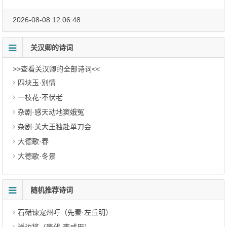
2026-08-08 12:06:48
关汉卿的诗词
>>查看关汉卿的全部诗词<<
四块玉·别情
一枝花·不伏老
杂剧·感天动地窦娥冤
杂剧·关大王独赴单刀会
大德歌·春
大德歌·冬景
随机推荐诗词
石碏谏宠州吁（先秦·左丘明）