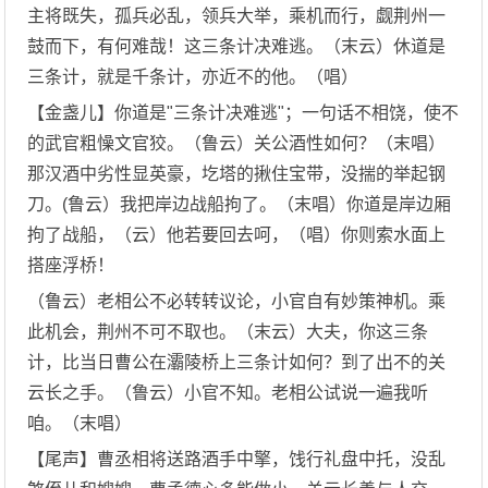
主将既失，孤兵必乱，领兵大举，乘机而行，觑荆州一
鼓而下，有何难哉！这三条计决难逃。（末云）休道是
三条计，就是千条计，亦近不的他。（唱）
【金盏儿】你道是"三条计决难逃"；一句话不相饶，使不
的武官粗懆文官狡。（鲁云）关公酒性如何？（末唱）
那汉酒中劣性显英豪，圪塔的揪住宝带，没揣的举起钢
刀。(鲁云）我把岸边战船拘了。（末唱）你道是岸边厢
拘了战船，（云）他若要回去呵，（唱）你则索水面上
搭座浮桥！
（鲁云）老相公不必转转议论，小官自有妙策神机。乘
此机会，荆州不可不取也。（末云）大夫，你这三条
计，比当日曹公在灞陵桥上三条计如何？到了出不的关
云长之手。（鲁云）小官不知。老相公试说一遍我听
咱。（末唱）
【尾声】曹丞相将送路酒手中擎，饯行礼盘中托，没乱