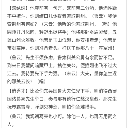
【滚绣球】他尊前有一句言，筵前带二分酒，他酒性躁
不中撩斗，你则绽口儿休提着索取荆州。（鲁云）我便
索荆州有何妨？（末云）他听的你索取荆州，（唱）他
圆睁开丹凤眸，轻舒出捉将手；他将那卧蚕眉紧皱，五
蕴山烈火难收。他若是玉山低趄，你安排着走；他若是
宝剑离匣，你则准备着头。枉送了你那八十一座军州！
（鲁云）先生不须多虑，鲁肃料关公勇有余而智不足。
到来日我壁间暗藏甲士，擒住关公，便插翅也飞不过大
江去。我待要先下手为强。（末云）大夫，量你怎生近
的那关云长？（唱）
【倘秀才】比及你东吴国鲁大夫仁兄下手，则消得西蜀
国诸葛亮先生举口，奏与那有德行仁慈汉皇叔。那先生
抚琴霜雪降，弹剑鬼神愁，则怕你急难措手。
（鲁云）我观诸葛亮也小可。除他一人，也再无用武之
人。