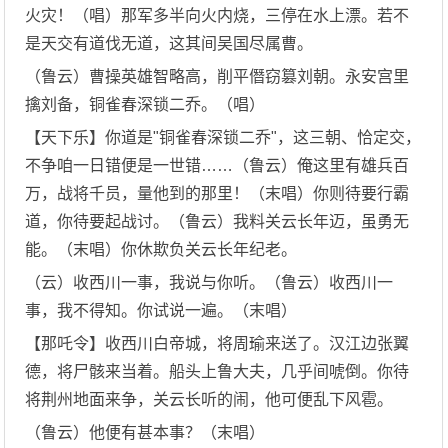
火灾！（唱）那军多半向火内烧，三停在水上漂。若不
是天交有道伐无道，这其间吴国尽属曹。
（鲁云）曹操英雄智略高，削平僭窃篡刘朝。永安宫里
擒刘备，铜雀春深锁二乔。（唱）
【天下乐】你道是"铜雀春深锁二乔"，这三朝、恰定交，
不争咱一日错便是一世错……（鲁云）俺这里有雄兵百
万，战将千员，量他到的那里！（末唱）你则待要行霸
道，你待要起战讨。（鲁云）我料关云长年迈，虽勇无
能。（末唱）你休欺负关云长年纪老。
（云）收西川一事，我说与你听。（鲁云）收西川一
事，我不得知。你试说一遍。（末唱）
【那吒令】收西川白帝城，将周瑜来送了。汉江边张翼
德，将尸骸来当着。船头上鲁大夫，几乎间唬倒。你待
将荆州地面来争，关云长听的闹，他可便乱下风雹。
（鲁云）他便有甚本事？（末唱）