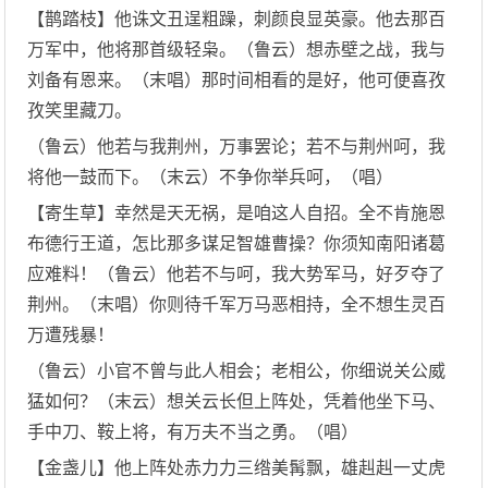
【鹊踏枝】他诛文丑逞粗躁，刺颜良显英豪。他去那百
万军中，他将那首级轻枭。（鲁云）想赤壁之战，我与
刘备有恩来。（末唱）那时间相看的是好，他可便喜孜
孜笑里藏刀。
（鲁云）他若与我荆州，万事罢论；若不与荆州呵，我
将他一鼓而下。（末云）不争你举兵呵，（唱）
【寄生草】幸然是天无祸，是咱这人自招。全不肯施恩
布德行王道，怎比那多谋足智雄曹操？你须知南阳诸葛
应难料！（鲁云）他若不与呵，我大势军马，好歹夺了
荆州。（末唱）你则待千军万马恶相持，全不想生灵百
万遭残暴！
（鲁云）小官不曾与此人相会；老相公，你细说关公威
猛如何？（末云）想关云长但上阵处，凭着他坐下马、
手中刀、鞍上将，有万夫不当之勇。（唱）
【金盏儿】他上阵处赤力力三绺美髯飘，雄赳赳一丈虎