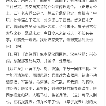
兵必乱，乘势大举，觑荆州一鼓而下，有何难哉！虽则
三计已定，先交黄文请的乔公来商议则个。（正未乔公
上，云）老夫乔公是也。想三分鼎足已定：曹操占了中
原；孙仲谋占了江东；刘玄德占了西蜀。想玄德未济
时，曾问俺东吴家借荆州为本，至今未还。鲁子敬常有
索取之心，沉疑未发；今日令人来请老夫，不知有甚
事，须索走一遭去。我想汉家天下，谁想变乱到此也
呵！（唱）
【仙吕】【点绛唇】俺本是汉国臣僚。汉皇软弱；兴心
闹，惹起那五处兵刀，并董卓，诛袁绍。
【混江龙】止留下孙、刘、曹操，平分一国作三朝。不
付能河清海晏，雨顺风调；兵器改为农器用，征旗不动
酒旗摇；军罢战，马添膘；杀气散，阵云消；为将帅，
作臣僚；脱金甲，着罗袍；则他这帐前旗卷虎潜竿，腰
间剑插龙归鞘。人强马壮，将老兵骄。（云）可早来到
也。左右报复去，道乔公来了也。（卒子报云）报的大