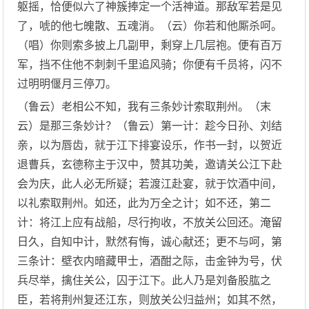
躯摇，恰便似六了神簇捧定一个活神道。那敌军若是见
了，唬的他七魄散、五魂消。（云）你若和他厮杀呵。
（唱）你则索多披上几副甲，剩穿上几层袍。便有百万
军，挡不住他不刺刺千里追风骑；你便有千员将，闪不
过明明偃月三停刀。
（鲁云）老相公不知，我有三条妙计索取荆州。（末
云）是那三条妙计？（鲁云）第一计：趁今日孙、刘结
亲，以为唇齿，就于江下排宴设乐，作书一封，以贺近
退曹兵，玄德称主于汉中，赞其功美，邀请关公江下赴
会为庆，此人必无所疑；若渡江赴宴，就于饮酒中间，
以礼索取荆州。如还，此为万全之计；如不还，第二
计：将江上应有战船，尽行拘收，不放关公回还。淹留
日久，自知中计，默然有悔，诚心献还；更不与呵，第
三条计：壁衣内暗藏甲士，酒酣之际，击金钟为号，伏
兵尽举，擒住关公，囚于江下。此人乃是刘备股肱之
臣，若将荆州复还江东，则放关公归益州；如其不然，