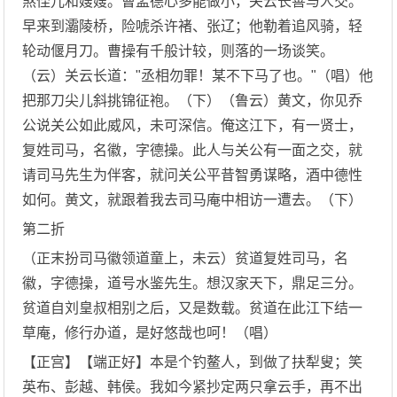
煞侄儿和嫂嫂。曹孟德心多能做小，关云长善与人交。
早来到灞陵桥，险唬杀许褚、张辽；他勒着追风骑，轻
轮动偃月刀。曹操有千般计较，则落的一场谈笑。
（云）关云长道："丞相勿罪！某不下马了也。"（唱）他
把那刀尖儿斜挑锦征袍。（下）（鲁云）黄文，你见乔
公说关公如此威风，未可深信。俺这江下，有一贤士，
复姓司马，名徽，字德操。此人与关公有一面之交，就
请司马先生为伴客，就问关公平昔智勇谋略，酒中德性
如何。黄文，就跟着我去司马庵中相访一遭去。（下）
第二折
（正末扮司马徽领道童上，未云）贫道复姓司马，名
徽，字德操，道号水鉴先生。想汉家天下，鼎足三分。
贫道自刘皇叔相别之后，又是数载。贫道在此江下结一
草庵，修行办道，是好悠哉也呵！（唱）
【正宫】【端正好】本是个钓鳌人，到做了扶犁叟；笑
英布、彭越、韩侯。我如今紧抄定两只拿云手，再不出