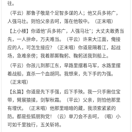
往。
（平云）那鲁子敬是个足智多谋的人；他又兵多将广，
人强马壮。则怕父亲去呵，落在他彀中。（正末唱）
【上小楼】你道他"兵多将广，人强马壮"；大丈夫敢勇当
先，一人拚命，万夫难当。（平云）许来大江面，俺接
应的人，可怎生接应？（正末唱）你道是隔着江，起战
场，急难亲傍；我着那厮鞠躬、鞠躬送我到船上。
（平云）你孩儿到那江东，旱路里摆着马军，水路里摆
着战船，直杀一个血胡同。我想来，先下手的为强。
（正末唱）
【幺篇】你道是先下手强，后下手殃。我一只手揪住宝
带，臂展猿揉，剑掣秋霜。（平云）父亲，则怕他那里
有埋伏。（正末唱）他那里暗暗的藏，我须索紧紧的
防。都是些狐朋狗党！（云）单刀会不去呵，（唱）小
可如千里独行，五关斩将。