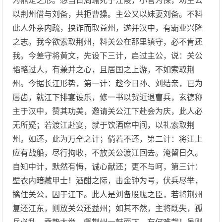
为鼎足之形。想当日周瑜死于江陵，小官为保，劝主公
以荆州借与刘备，共拒曹操。主公又以妹妻刘备。不料
此人外亲内疏，挟诈而取益州，遂并汉中，有霸业兴隆
之志。我今欲索取荆州，料关公在那里镇守，必不肯还
我。今差守将黄文，先设下三计，启过主公，说：关公
韬略过人，有兼并之心，且居国之上游，不如索取荆
州。今据长江形势，第一计：趁今日孙、刘结亲，已为
唇齿，就江下排宴设乐，修一书以贺近退曹兵，玄德称
主于汉中，赞其功美，邀请关公江下赴会为庆，此人必
无所疑；若渡江赴宴，就于饮酒席中间，以礼索取荆
州。如还，此为万全之计；倘若不还，第二计：将江上
应有战船，尽行拘收，不放关公渡江回去。淹留日久。
自知中计，默然有悔，诚心献还；更不与呵，第三计：
壁衣内暗藏甲士！酒酣之际，击金钟为号，伏兵尽举，
擒住关公，囚于江下。此人是刘备股肱之臣，若将荆州
复还江东，则放关公还益州；如其不然，主将既失，孤