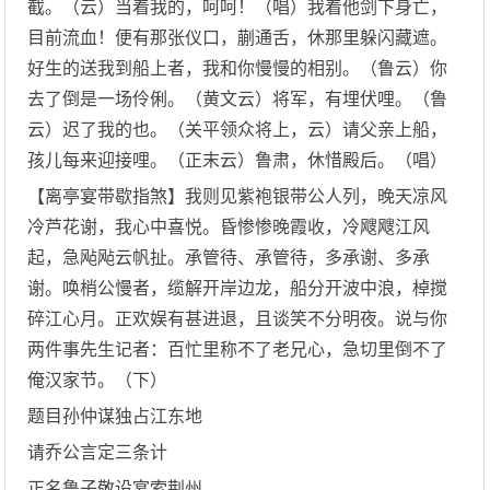
截。（云）当着我的，呵呵！（唱）我着他剑下身亡，
目前流血！便有那张仪口，蒯通舌，休那里躲闪藏遮。
好生的送我到船上者，我和你慢慢的相别。（鲁云）你
去了倒是一场伶俐。（黄文云）将军，有埋伏哩。（鲁
云）迟了我的也。（关平领众将上，云）请父亲上船，
孩儿每来迎接哩。（正末云）鲁肃，休惜殿后。（唱）
【离亭宴带歇指煞】我则见紫袍银带公人列，晚天凉风
冷芦花谢，我心中喜悦。昏惨惨晚霞收，冷飕飕江风
起，急飐飐云帆扯。承管待、承管待，多承谢、多承
谢。唤梢公慢者，缆解开岸边龙，船分开波中浪，棹搅
碎江心月。正欢娱有甚进退，且谈笑不分明夜。说与你
两件事先生记者：百忙里称不了老兄心，急切里倒不了
俺汉家节。（下）
题目孙仲谋独占江东地
请乔公言定三条计
正名鲁子敬设宴索荆州