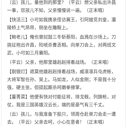
（云）孩儿，量他到的那里？（平云）想父亲私出许昌
一事，您孩儿不知，父亲慢慢说一遍。（正末唱）
【快活三】小可如我携亲侄访冀王，引阿嫂觅刘皇，灞
陵桥上气昂昂，侧坐在雕鞍上。
【鲍老儿】俺也曾挝鼓三冬斩蔡阳，血溅在沙场上。刀
挑征袍出许昌，险唬杀曹丞相。向单刀会上，对两班文
武，小可如三月襄阳。
（平云）父亲，他那里雄赳赳排着战场。（正末唱）
【剔银灯】遮莫他雄赳赳排着战场，威凛凛兵屯虎帐，
大将军智在孙、吴上。马如龙，人似金刚；不是我十分
强，硬主张，但提起厮杀呵磨拳擦掌。
【蔓菁菜】他便有快对付能征将，排戈戟，列旗枪，对
仗，我是三国英雄汉云长，端的是豪气有三千丈。
（云）孩儿，与我准备下船只，领周仓赴单刀会走一遭
去。（平云）父亲去呵，小心在意者！（正末唱）