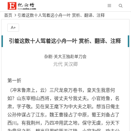
首页
引着这数十人驾着这小舟一叶 赏析、翻译、注释
A+
引着这数十人驾着这小舟一叶 赏析、翻译、注释
杂剧·关大王独赴单刀会
元代
关汉卿
第一折
（冲末鲁肃上，云）三尺龙泉万卷书，皇天生我意何
如？山东宰相山西将，彼丈夫兮我丈夫。小官姓鲁，名
肃，字子敬。见在吴王麾下为中大夫之职。想当日俺主
公孙仲谋占了江东，魏王曹操占了中原，蜀王刘备占了
西川。有我荆州，乃四冲用武之地，保守无虞，分天下