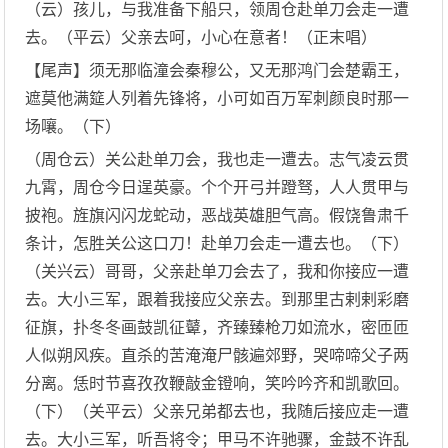
（云）孩儿，与我准备下船只，领周仓赴单刀会走一遭
去。（平云）父亲去呵，小心在意者！（正末唱）
【尾声】须无那临潼会秦穆公，又无那鸿门会楚霸王，
遮莫他满筵人列着先锋将，小可如百万军刺颜良时那一
场嚷。（下）
（周仓云）关公赴单刀会，我也走一遭去。志气凌云贯
九霄，周仓今日逞英豪。个个开弓并蹬驽，人人贯甲与
披袍。旌旗闪闪龙蛇动，恶战英雄胆气高。假饶鲁肃千
条计，怎胜关公这口刀！赴单刀会走一遭去也。（下）
（关兴云）哥哥，父亲赴单刀会去了，我和你接应一遭
去。大小三军，跟着我接应父亲去。到那里古剌剌彩磨
征旗，扑冬冬画鼓凯征鼙，齐臻臻枪刀如流水，密匝匝
人似朔风疾。直杀的苦淹淹尸骸遍郊野，哭啼啼父子两
分离。恁时节喜孜孜鞭敲金镫响，笑吟吟齐和凯歌回。
（下）（关平云）父亲兄弟都去也，我随后接应走一遭
去。大小三军，听吾将令；甲马不许驰骤，金鼓不许乱