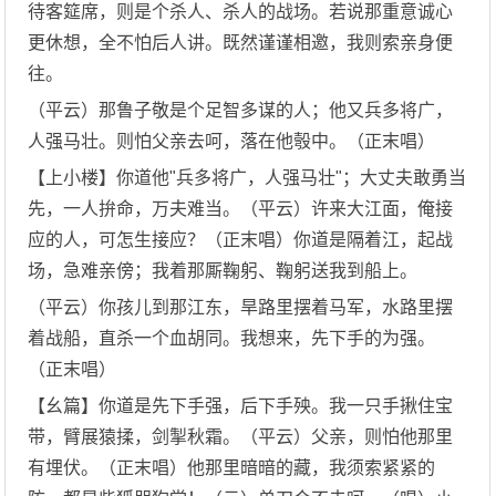
待客筵席，则是个杀人、杀人的战场。若说那重意诚心
更休想，全不怕后人讲。既然谨谨相邀，我则索亲身便
往。
（平云）那鲁子敬是个足智多谋的人；他又兵多将广，
人强马壮。则怕父亲去呵，落在他彀中。（正末唱）
【上小楼】你道他"兵多将广，人强马壮"；大丈夫敢勇当
先，一人拚命，万夫难当。（平云）许来大江面，俺接
应的人，可怎生接应？（正末唱）你道是隔着江，起战
场，急难亲傍；我着那厮鞠躬、鞠躬送我到船上。
（平云）你孩儿到那江东，旱路里摆着马军，水路里摆
着战船，直杀一个血胡同。我想来，先下手的为强。
（正末唱）
【幺篇】你道是先下手强，后下手殃。我一只手揪住宝
带，臂展猿揉，剑掣秋霜。（平云）父亲，则怕他那里
有埋伏。（正末唱）他那里暗暗的藏，我须索紧紧的