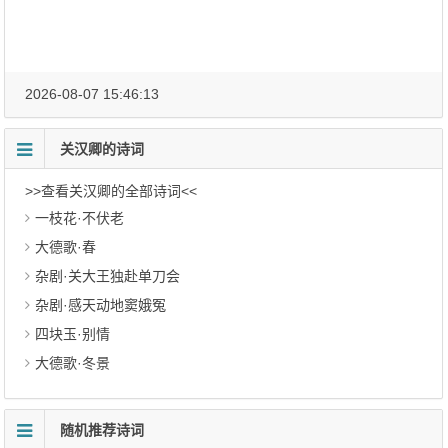
2026-08-07 15:46:13
关汉卿的诗词
>>查看关汉卿的全部诗词<<
一枝花·不伏老
大德歌·春
杂剧·关大王独赴单刀会
杂剧·感天动地窦娥冤
四块玉·别情
大德歌·冬景
随机推荐诗词