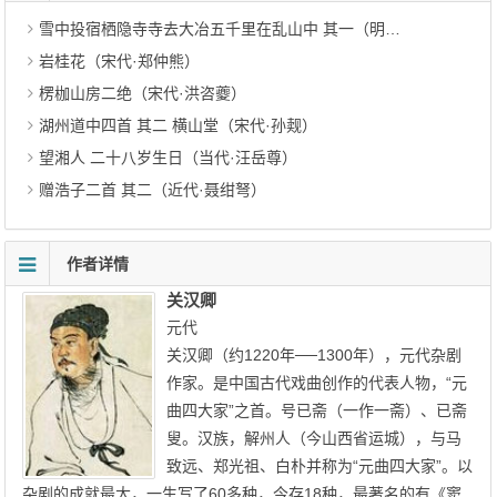
雪中投宿栖隐寺寺去大冶五千里在乱山中 其一（明代·袁宏道）
岩桂花（宋代·郑仲熊）
楞枷山房二绝（宋代·洪咨夔）
湖州道中四首 其二 横山堂（宋代·孙觌）
望湘人 二十八岁生日（当代·汪岳尊）
赠浩子二首 其二（近代·聂绀弩）
作者详情
关汉卿
元代
关汉卿（约1220年──1300年），元代杂剧
作家。是中国古代戏曲创作的代表人物，“元
曲四大家”之首。号已斋（一作一斋）、已斋
叟。汉族，解州人（今山西省运城），与马
致远、郑光祖、白朴并称为“元曲四大家”。以
杂剧的成就最大，一生写了60多种，今存18种，最著名的有《窦