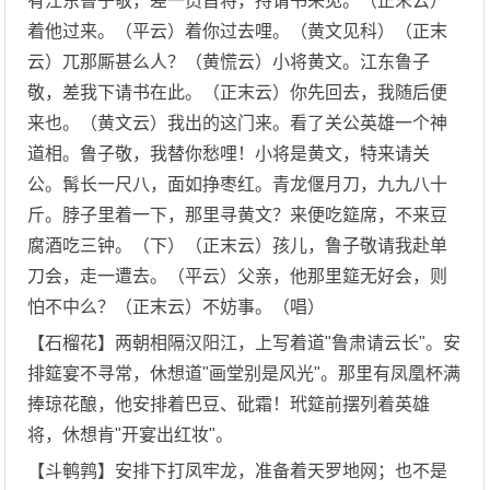
有江东鲁子敬，差一员首将，持请书来见。（正末云）
着他过来。（平云）着你过去哩。（黄文见科）（正末
云）兀那厮甚么人？（黄慌云）小将黄文。江东鲁子
敬，差我下请书在此。（正末云）你先回去，我随后便
来也。（黄文云）我出的这门来。看了关公英雄一个神
道相。鲁子敬，我替你愁哩！小将是黄文，特来请关
公。髯长一尺八，面如挣枣红。青龙偃月刀，九九八十
斤。脖子里着一下，那里寻黄文？来便吃筵席，不来豆
腐酒吃三钟。（下）（正末云）孩儿，鲁子敬请我赴单
刀会，走一遭去。（平云）父亲，他那里筵无好会，则
怕不中么？（正末云）不妨事。（唱）
【石榴花】两朝相隔汉阳江，上写着道"鲁肃请云长"。安
排筵宴不寻常，休想道"画堂别是风光"。那里有凤凰杯满
捧琼花酿，他安排着巴豆、砒霜！玳筵前摆列着英雄
将，休想肯"开宴出红妆"。
【斗鹌鹑】安排下打凤牢龙，准备着天罗地网；也不是