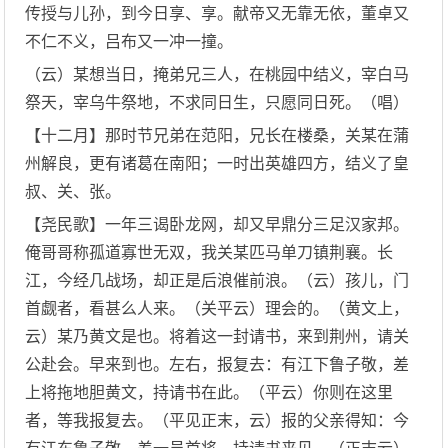
传授与儿孙，到今日享、享。献帝又无靠无依，董卓又
不仁不义，吕布又一冲一撞。
（云）某想当日，掩弟兄三人，在桃园中结义，宰白马
祭天，宰乌牛祭地，不求同日生，只愿同日死。（唱）
【十二月】那时节兄弟在范阳，兄长在楼桑，关某在蒲
州解良，更有诸葛在南阳；一时出英雄四方，结义了皇
叔、关、张。
【尧民歌】一年三谒卧龙网，却又早鼎分三足汉家邦。
俺哥哥称孤道寡世无双，我关某匹马单刀镇荆襄。长
江，今经几战场，却正是后浪催前浪。（云）孩儿，门
首觑者，看甚么人来。（关平云）理会的。（黄文上，
云）某乃黄文是也。将着这一封请书，来到荆州，请关
公赴会。早来到也。左右，报复去：有江下鲁子敬，差
上将拖地胆黄文，持请书在此。（平云）你则在这里
者，等我报复去。（平见正末，云）报的父亲得知：今