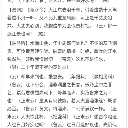
也。（正末云）看了这大江，是一派好水呵！（唱）
【双调】【新水令】大江东去浪千叠，引着这数十人驾
着这小舟一叶。又不比九重龙凤阙，可正是千丈虎狼
穴。大丈夫心别，我觑这单刀会似赛村社。（云）好一
派江景也呵！（唱）
【驻马听】水涌山叠，年少周郎何处也？不觉的灰飞烟
灭，可怜黄盖转伤嗟。破曹的樯橹一时绝，鏖兵的江水
犹然热，好教我情惨切！（带云）这也不是江水，
（唱）二十年流不尽的英雄血！
（云）却早来到也，报复去。（年报科）（做相见科）
（鲁云）江下小会，酒非洞里之长春，乐乃尘中之菲
艺，猥劳君侯屈高就下，降尊临卑，实乃鲁肃之万幸
也！（正末云）量某有何德能，着大夫置酒张筵？既请
必至。（鲁云）黄文，将酒来。二公子满饮一杯。（正
末云）大夫饮此杯。（把盏科）（正末云）想古今咱这
人过日月好疾也呵！（鲁云）过日月是好疾也。光阴似