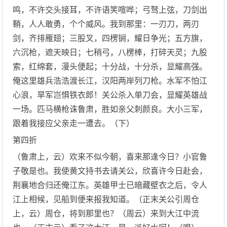
鸣，不许交头接耳，不许语笑喧哗；弓驽上弦，刀剑出
鞘，人人敢勇，个个威风。我到那里：一刃刀，两刃
剑，齐排雁翅；三股叉，四楞锏，耀日争光；五方旗，
六沉枪，遮天映日；七稍弓，八楞棒，打碎天灵；九股
索，红绵套，漫头便起；十分战，十分杀，显耀高强。
俺这里雄兵浩浩渡长江，汉阳两岸列刀枪。水军不怕江
心浪，旱军岂惧铁衣郎！关公杀入单刀会，显耀英雄战
一场。匹马横枪诛鲁肃，胜如亲父刺颜良。大小三军，
跟着我接应父亲走一遭去。（下）
第四折
（鲁肃上，云）欢来不似今朝，喜来那逢今日？小官鲁
子敬是也。我使黄文持书去请关公，欣喜许今日赴会，
荆襄地合归还俺江东。英雄甲士已暗藏壁衣之后，令人
江上相候，见船到便来报我知道。（正末关公引周仓
上，云）周仓，将到那里也？（周云）来到大江中流