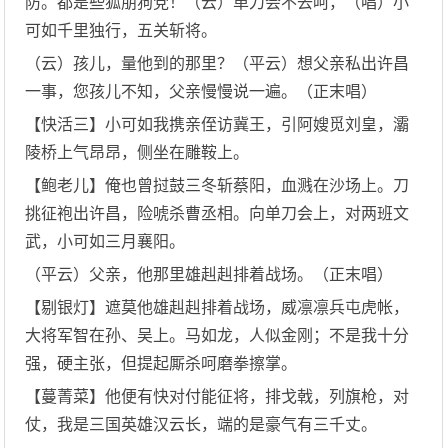
防。都是些狐朋狗党！（云）单刀会不去呵，（唱）小
可如千里独行，五关斩将。
（云）孩儿，量他到的那里？（平云）想父亲私出许昌
一事，您孩儿不知，父亲慢慢说一遍。（正末唱）
【快活三】小可如我携亲侄访冀王，引阿嫂觅刘皇，灞
陵桥上气昂昂，侧坐在雕鞍上。
【鲍老儿】俺也曾挝鼓三冬斩蔡阳，血溅在沙场上。刀
挑征袍出许昌，险唬杀曹丞相。向单刀会上，对两班文
武，小可如三月襄阳。
（平云）父亲，他那里雄赳赳排着战场。（正末唱）
【剔银灯】遮莫他雄赳赳排着战场，威凛凛兵屯虎帐，
大将军智在孙、吴上。马如龙，人似金刚；不是我十分
强，硬主张，但提起厮杀呵磨拳擦掌。
【蔓菁菜】他便有快对付能征将，排戈戟，列旗枪，对
仗，我是三国英雄汉云长，端的是豪气有三千丈。