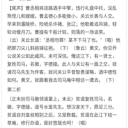
【尾声】曹丞相将送路酒手中擎，饯行礼盘中托，没乱
煞侄儿和嫂嫂。曹孟德心多能做小，关云长善与人交。
早来到灞陵桥，险唬杀许褚、张辽；他勒着追风骑，轻
轮动偃月刀。曹操有千般计较，则落的一场谈笑。
（云）关云长道："丞相勿罪！某不下马了也。"（唱）他
把那刀尖儿斜挑锦征袍。（下）（鲁云）黄文，你见乔
公说关公如此威风，未可深信。俺这江下，有一贤士，
复姓司马，名徽，字德操。此人与关公有一面之交，就
请司马先生为伴客，就问关公平昔智勇谋略，酒中德性
如何。黄文，就跟着我去司马庵中相访一遭去。（下）
第二折
（正末扮司马徽领道童上，未云）贫道复姓司马，名
徽，字德操，道号水鉴先生。想汉家天下，鼎足三分。
贫道自刘皇叔相别之后，又是数载。贫道在此江下结一
草庵，修行办道，是好悠哉也呵！（唱）