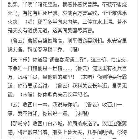
乱柴。半明半暗花腔鼓，横着扑着伏兽牌。带鞍带辔烧
死马，有袍有铠死尸骸。哀哉百万曹军败，个个难逃水
火灾！（唱）那军多半向火内烧，三停在水上漂。若不
是天交有道伐无道，这其间吴国尽属曹。
（鲁云）曹操英雄智略高，削平僭窃篡刘朝。永安宫里
擒刘备，铜雀春深锁二乔。（唱）
【天下乐】你道是"铜雀春深锁二乔"，这三朝、恰定交，
不争咱一日错便是一世错……（鲁云）俺这里有雄兵百
万，战将千员，量他到的那里！（末唱）你则待要行霸
道，你待要起战讨。（鲁云）我料关云长年迈，虽勇无
能。（末唱）你休欺负关云长年纪老。
（云）收西川一事，我说与你听。（鲁云）收西川一
事，我不得知。你试说一遍。（末唱）
【那吒令】收西川白帝城，将周瑜来送了。汉江边张翼
德，将尸骸来当着。船头上鲁大夫，几乎间唬倒。你待