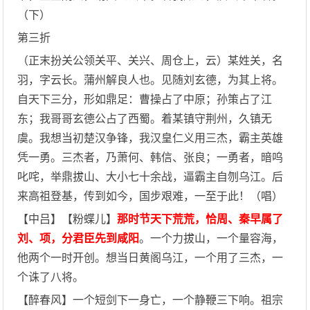
（下）
第三折
（正末扮关公领关平、关兴、周仓上，云）某姓关，名
羽，字云长。蒲州解良人也。见随刘玄德，为其上将。
自天下三分，形如鼎足：曹操占了中原；孙策占了江
东；我哥哥玄德公占了西蜀。着某镇守荆州，久镇无
虞。我想当初楚汉争锋，我汉皇仁义用三杰，霸主英雄
凭一勇。三杰者，乃萧何、韩信、张良；一勇者，暗呜
叱咤，举鼎拔山、大小七十余战，逼霸主自刎乌江。后
来高祖登基，传到如今，国步艰难，一至于此！（唱）
【中吕】【粉蝶儿】
那时节天下荒荒，恰周、秦早属了
刘、项，分君臣先到咸阳
。一个力拔山，一个量容海，
他两个一时开创。想当日黄阁乌江，一个用了三杰，一
个诛了八将。
【醉春风】一个短剑下一身亡，一个静鞭三下响。祖宗