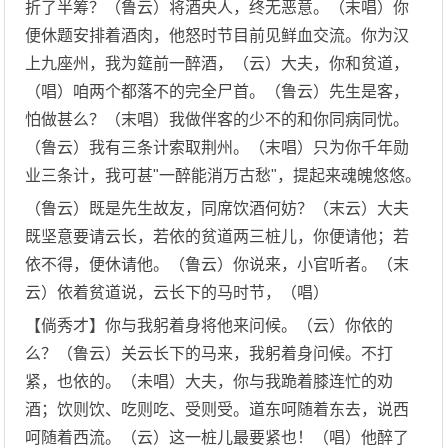
折了半筹？（鲁云）将酒央人，终无恶意。（末唱）你
便休题安排着酒肉，他怒时节目前见鲜血交流。你为汉
上九座州，我为筵前一醉酒，（云）大夫，你和贫道，
（唱）咱两个都落不的完全尸首。（鲁云）先生是客，
怕做甚么？（末唱）我做伴客的少不的和你同病同忧。
（鲁云）我有三条计索取荆州。（末唱）只为你千年勋
业三条计，我可甚"一醉能消万古愁"，提起来魂魄悠悠。
（鲁云）既是先生故友，同席饮酒何妨？（末云）大夫
既坚意要请云长，若依的贫道两三桩儿，你便请他；若
依不得，便休请他。（鲁云）你说来，小官听者。（末
云）依着贫道说，云长下的马时节，（唱）
【倘秀才】你与我躬着身将他来问候。（云）你依的
么？（鲁云）关云长下的马来，我躬着身问候。不打
紧，也依的。（未唱）大夫，你与我跪着膝连忙的劝
酒；饮则饮、吃则吃、受则受。道东呵随着东去，说西
呵随着西流。（云）这一桩儿最要紧也！（唱）他醉了