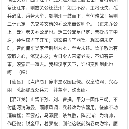
复还江东，则放关公还益州；如其不然，主将既失，孤
兵必乱，乘势大举，觑荆州一鼓而下，有何难哉！虽则
三计已定，先交黄文请的乔公来商议则个。（正未乔公
上，云）老夫乔公是也。想三分鼎足已定：曹操占了中
原；孙仲谋占了江东；刘玄德占了西蜀。想玄德未济
时，曾问俺东吴家借荆州为本，至今未还。鲁子敬常有
索取之心，沉疑未发；今日令人来请老夫，不知有甚
事，须索走一遭去。我想汉家天下，谁想变乱到此也
呵！（唱）
【仙吕】【点绛唇】俺本是汉国臣僚。汉皇软弱；兴心
闹，惹起那五处兵刀，并董卓，诛袁绍。
【混江龙】止留下孙、刘、曹操，平分一国作三朝。不
付能河清海晏，雨顺风调；兵器改为农器用，征旗不动
酒旗摇；军罢战，马添膘；杀气散，阵云消；为将帅，
作臣僚；脱金甲，着罗袍；则他这帐前旗卷虎潜竿，腰