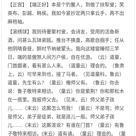
【正宫】【端正好】本是个钓鳌人，到做了扶犁叟；笑
英布、彭越、韩侯。我如今紧抄定两只拿云手，再不出
麻袍袖。
【滚绣球】我则待要聚村叟，会诗友，受用的活鱼新
酒，问甚么瓦钵瓷瓯。推台不换盏，高歌自掴手；任从
他阴晴昏昼，醉时节衲被蒙头。我向这矮窗睡彻三竿
日，端的是傲煞人间万户侯，自在优游。（云）道童，
门首觑者，看有甚么人来。（道童云）理会的。（鲁肃
上，云）可早来到也，接了马者。（见道童科，鲁云）
道童，先生有么？（童云）俺师父有。（鲁云）你去
说：鲁子敬特来相访。（童云）你是紫荆？你和那松木
在一搭里。我报师父去。（见末，云）师父弟子孩
儿……（末云）这厮怎么骂我！（童云）不是骂；师父
是师父，弟子是徒弟，就是孩儿一般。师父弟子孩
儿……（末云）这厮泼说？有谁在门首？（童云）有鲁
子敬特来相访。(末云）道有请。（童云）理会的。（童