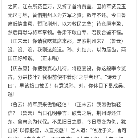
之间。江东所费巨万，又折了首将黄盖。因将军贤昆玉
无尺寸地，暂借荆州以为养军之资；数年不还。今日鲁
肃低情曲意，暂取荆州，以为救民之急；待仓廪丰盈，
然后再献与将军掌领。鲁肃不敢自专、君侯台鉴不错。
（正末云）你请我吃筵席来那，是索荆州来？（鲁云）
没、没、没，我则这般道。孙、刘结亲，以为唇齿，两
国正好和谐。（正末唱）
【庆东原】你把我真心儿待，将筵宴设，你这般攀今览
古，分甚枝叶？我根前使不着你"之乎者也"、"诗云子
曰"，早该豁口截舌！有意说孙、刘，你休目下番成吴、
越！
（鲁云）将军原来傲物轻信！（正末云）我怎傲物轻
信？（鲁云）当日孔明亲言：破曹之后，荆州即还江
东。鲁肃亲为代保。不思旧日之恩，今日恩变为仇，犹
自说"以德报德，以直报怨"！圣人道："信近于义，言可