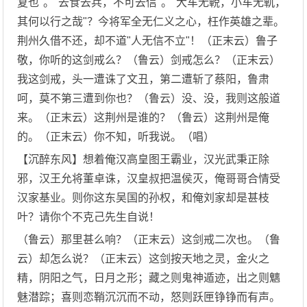
复也"。"去食去兵，不可去信"。"大车无輗，小车无軏，
其何以行之哉"？今将军全无仁义之心，枉作英雄之辈。
荆州久借不还，却不道"人无信不立"！（正末云）鲁子
敬，你听的这剑戒么？（鲁云）剑戒怎么？（正末云）
我这剑戒，头一遭诛了文丑，第二遭斩了蔡阳，鲁肃
呵，莫不第三遭到你也？（鲁云）没、没，我则这般道
来。（正末云）这荆州是谁的？（鲁云）这荆州是俺
的。（正末云）你不知，听我说。（唱）
【沉醉东风】想着俺汉高皇图王霸业，汉光武秉正除
邪，汉王允将董卓诛，汉皇叔把温侯灭，俺哥哥合情受
汉家基业。则你这东吴国的孙权，和俺刘家却是甚枝
叶？请你个不克己先生自说！
（鲁云）那里甚么响？（正末云）这剑戒二次也。（鲁
云）却怎么说？（正末云）这剑按天地之灵，金火之
精，阴阳之气，日月之形；藏之则鬼神遁迹，出之则魑
魅潜踪；喜则恋鞘沉沉而不动，怒则跃匣铮铮而有声。