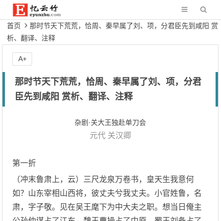
首页
那时节天下荒荒，恰周、秦早属了刘、项，分君臣先到咸阳 赏
析、翻译、注释
A+
那时节天下荒荒，恰周、秦早属了刘、项，分君
臣先到咸阳 赏析、翻译、注释
杂剧·关大王独赴单刀会
元代
关汉卿
第一折
（冲末鲁肃上，云）三尺龙泉万卷书，皇天生我意何
如？山东宰相山西将，彼丈夫兮我丈夫。小官姓鲁，名
肃，字子敬。见在吴王麾下为中大夫之职。想当日俺主
公孙仲谋占了江东，魏王曹操占了中原，蜀王刘备占了