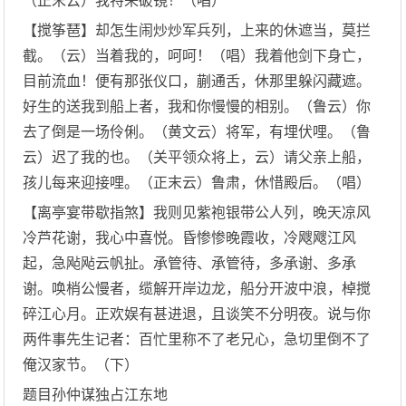
（正末云）我特来破镜！（唱）
【搅筝琶】却怎生闹炒炒军兵列，上来的休遮当，莫拦
截。（云）当着我的，呵呵！（唱）我着他剑下身亡，
目前流血！便有那张仪口，蒯通舌，休那里躲闪藏遮。
好生的送我到船上者，我和你慢慢的相别。（鲁云）你
去了倒是一场伶俐。（黄文云）将军，有埋伏哩。（鲁
云）迟了我的也。（关平领众将上，云）请父亲上船，
孩儿每来迎接哩。（正末云）鲁肃，休惜殿后。（唱）
【离亭宴带歇指煞】我则见紫袍银带公人列，晚天凉风
冷芦花谢，我心中喜悦。昏惨惨晚霞收，冷飕飕江风
起，急飐飐云帆扯。承管待、承管待，多承谢、多承
谢。唤梢公慢者，缆解开岸边龙，船分开波中浪，棹搅
碎江心月。正欢娱有甚进退，且谈笑不分明夜。说与你
两件事先生记者：百忙里称不了老兄心，急切里倒不了
俺汉家节。（下）
题目孙仲谋独占江东地