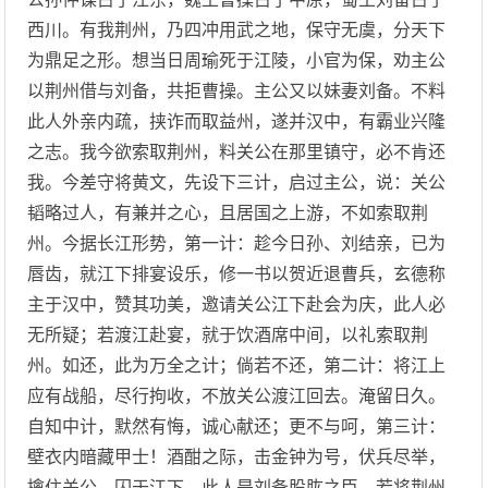
西川。有我荆州，乃四冲用武之地，保守无虞，分天下
为鼎足之形。想当日周瑜死于江陵，小官为保，劝主公
以荆州借与刘备，共拒曹操。主公又以妹妻刘备。不料
此人外亲内疏，挟诈而取益州，遂并汉中，有霸业兴隆
之志。我今欲索取荆州，料关公在那里镇守，必不肯还
我。今差守将黄文，先设下三计，启过主公，说：关公
韬略过人，有兼并之心，且居国之上游，不如索取荆
州。今据长江形势，第一计：趁今日孙、刘结亲，已为
唇齿，就江下排宴设乐，修一书以贺近退曹兵，玄德称
主于汉中，赞其功美，邀请关公江下赴会为庆，此人必
无所疑；若渡江赴宴，就于饮酒席中间，以礼索取荆
州。如还，此为万全之计；倘若不还，第二计：将江上
应有战船，尽行拘收，不放关公渡江回去。淹留日久。
自知中计，默然有悔，诚心献还；更不与呵，第三计：
壁衣内暗藏甲士！酒酣之际，击金钟为号，伏兵尽举，
擒住关公，囚于江下。此人是刘备股肱之臣，若将荆州