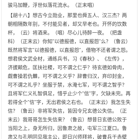
骏马加鞭，浮世似落花流水。（正末唱）
【胡十八】想古今立勋业，那里也舜五人、汉三杰？两
朝相隔数年别，不付能见者，却又早老也。开怀的饮数
杯，（云）将酒来。（唱）尽心儿待醉一夜。（把盏
科）（正末云）你知"以德报德，以直报怨"么？（鲁云）
既然将军言"以德报德，以直报怨"，借物不还者谓之怨。
想君侯文武全材，通练兵书，习《春秋》、《左传》，
济拔颠危，匡扶社稷，可不谓之仁乎？待玄德如骨肉，
觑曹操若仇雦，可不谓之义乎？辞曹归汉，弃印封金，
可不谓之礼乎？坐服于禁，水淹七军，可不谓之智乎？
且将军仁义礼智俱足，惜乎止少个"信"字，欠缺未完。再
若得全个"信"字，无出君侯之右也。（正末云）我怎生失
信？（鲁云）非将军失信，皆因令兄玄德公失信。（正
末云）我哥哥怎生失信来？（鲁云）想昔日玄德公败于
当阳之上，身无所归，因鲁肃之故，屯军三江夏口。鲁
肃又与孔明同见我主公，即日兴师拜将，破曹兵于赤壁