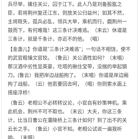
兵尽举，擒住关公，囚于江下。此人乃是刘备股肱之
臣，若将荆州复还江东，则放关公归益州；如其不然，
主将既失，孤兵必乱，领兵大举，乘机而行，觑荆州一
鼓而下，有何难哉！这三条计决难逃。（末云）休道是
三条计，就是千条计，亦近不的他。（唱）
【金盏儿】你道是"三条计决难逃"；一句话不相饶，使不
的武官粗懆文官狡。（鲁云）关公酒性如何？（末唱）
那汉酒中劣性显英豪，圪塔的揪住宝带，没揣的举起钢
刀。(鲁云）我把岸边战船拘了。（末唱）你道是岸边厢
拘了战船，（云）他若要回去呵，（唱）你则索水面上
搭座浮桥！
（鲁云）老相公不必转转议论，小官自有妙策神机。乘
此机会，荆州不可不取也。（末云）大夫，你这三条
计，比当日曹公在灞陵桥上三条计如何？到了出不的关
云长之手。（鲁云）小官不知。老相公试说一遍我听
咱。（末唱）