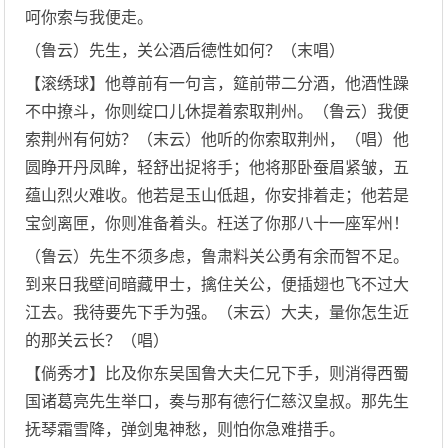
呵你索与我便走。
（鲁云）先生，关公酒后德性如何？（末唱）
【滚绣球】他尊前有一句言，筵前带二分酒，他酒性躁
不中撩斗，你则绽口儿休提着索取荆州。（鲁云）我便
索荆州有何妨？（末云）他听的你索取荆州，（唱）他
圆睁开丹凤眸，轻舒出捉将手；他将那卧蚕眉紧皱，五
蕴山烈火难收。他若是玉山低趄，你安排着走；他若是
宝剑离匣，你则准备着头。枉送了你那八十一座军州！
（鲁云）先生不须多虑，鲁肃料关公勇有余而智不足。
到来日我壁间暗藏甲士，擒住关公，便插翅也飞不过大
江去。我待要先下手为强。（末云）大夫，量你怎生近
的那关云长？（唱）
【倘秀才】比及你东吴国鲁大夫仁兄下手，则消得西蜀
国诸葛亮先生举口，奏与那有德行仁慈汉皇叔。那先生
抚琴霜雪降，弹剑鬼神愁，则怕你急难措手。