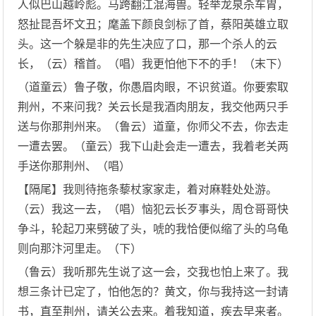
人似巴山越岭彪。马跨翻江混海兽。轻举龙泉杀车胄，
怒扯昆吾坏文丑；麾盖下颜良剑标了首，蔡阳英雄立取
头。这一个躲是非的先生决应了口，那一个杀人的云
长，（云）稽首。（唱）我更怕他下不的手！（末下）
（道童云）鲁子敬，你愚眉肉眼，不识贫道。你要索取
荆州，不来问我？关云长是我酒肉朋友，我交他两只手
送与你那荆州来。（鲁云）道童，你师父不去，你去走
一遭去罢。（童云）我下山赴会走一遭去，我着老关两
手送你那荆州、（唱）
【隔尾】我则待拖条藜杖家家走，着对麻鞋处处游。
（云）我这一去，（唱）恼犯云长歹事头，周仓哥哥快
争斗，轮起刀来劈破了头，唬的我恰便似缩了头的乌龟
则向那汴河里走。（下）
（鲁云）我听那先生说了这一会，交我也怕上来了。我
想三条计已定了，怕他怎的？黄文，你与我持这一封请
书，直至荆州，请关公去来。着我知道，疾去早来者。