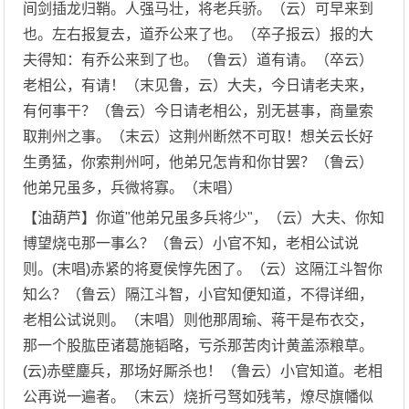
间剑插龙归鞘。人强马壮，将老兵骄。（云）可早来到
也。左右报复去，道乔公来了也。（卒子报云）报的大
夫得知：有乔公来到了也。（鲁云）道有请。（卒云）
老相公，有请！（末见鲁，云）大夫，今日请老夫来，
有何事干？（鲁云）今日请老相公，别无甚事，商量索
取荆州之事。（末云）这荆州断然不可取！想关云长好
生勇猛，你索荆州呵，他弟兄怎肯和你甘罢？（鲁云）
他弟兄虽多，兵微将寡。（末唱）
【油葫芦】你道"他弟兄虽多兵将少"，（云）大夫、你知
博望烧屯那一事么？（鲁云）小官不知，老相公试说
则。(末唱)赤紧的将夏侯惇先困了。（云）这隔江斗智你
知么？（鲁云）隔江斗智，小官知便知道，不得详细，
老相公试说则。（末唱）则他那周瑜、蒋干是布衣交，
那一个股肱臣诸葛施韬略，亏杀那苦肉计黄盖添粮草。
(云)赤壁鏖兵，那场好厮杀也！（鲁云）小官知道。老相
公再说一遍者。（末云）烧折弓驽如残苇，燎尽旗幡似