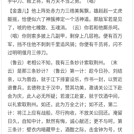
手中刀、鞍上将，有万夫不当之勇。（唱）
【金盏儿】他上阵处赤力力三绺美髯飘，雄赳赳一丈虎
躯摇，恰便似六了神簇捧定一个活神道。那敌军若是见
了，唬的他七魄散、五魂消。（云）你若和他厮杀呵。
（唱）你则索多披上几副甲，剩穿上几层袍。便有百万
军，挡不住他不刺刺千里追风骑；你便有千员将，闪不
过明明偃月三停刀。
（鲁云）老相公不知，我有三条妙计索取荆州。（末
云）是那三条妙计？（鲁云）第一计：趁今日孙、刘结
亲，以为唇齿，就于江下排宴设乐，作书一封，以贺近
退曹兵，玄德称主于汉中，赞其功美，邀请关公江下赴
会为庆，此人必无所疑；若渡江赴宴，就于饮酒中间，
以礼索取荆州。如还，此为万全之计；如不还，第二
计：将江上应有战船，尽行拘收，不放关公回还。淹留
日久，自知中计，默然有悔，诚心献还；更不与呵，第
三条计：壁衣内暗藏甲士，酒酣之际，击金钟为号，伏