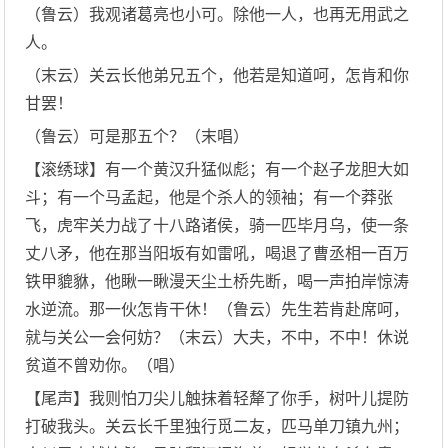
（鲁云）我观诸葛亮也小可。除他一人，也再无用武之
人。
（末云）关云长他弟兄五个，他若是知道呵，怎肯和你
甘罢！
（鲁云）可是那五个？（末唱）
【滚绣球】有一个黄汉升猛似彪；有一个赵子龙胆大如
斗；有一个马孟起，他是个杀人的领袖；有一个莽张
飞，虎牢关力战了十八路诸侯，骑一匹毕月乌，使一条
丈八矛，他在那当阳坂有如雷吼，喝退了曹丞相一百万
铁甲貔貅，他瞅一瞅漫天尘土桥先断，喝一声拍岸惊涛
水逆流。那一伙怎肯干休！（鲁云）先生若肯赴席呵，
就与关公一会何妨？（末云）大夫，不中，不中！休说
贫道不曾劝你。（唱）
【尾声】我则怕刀尖儿触抹着轻犛了你手，树叶儿提防
打破我头。关云长千里独行觅二友，匹马单刀镇九州；