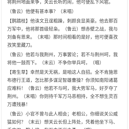
将荆州地面来争，关云长听的闹，他可便乱下风雹。
（鲁云）他便有甚本事？（末唱）
【鹊踏枝】他诛文丑逞粗躁，刺颜良显英豪。他去那百
万军中，他将那首级轻枭。（鲁云）想赤壁之战，我与
刘备有恩来。（末唱）那时间相看的是好，他可便喜孜
孜笑里藏刀。
（鲁云）他若与我荆州，万事罢论；若不与荆州呵，我
将他一鼓而下。（末云）不争你举兵呵，（唱）
【寄生草】幸然是天无祸，是咱这人自招。全不肯施恩
布德行王道，怎比那多谋足智雄曹操？你须知南阳诸葛
应难料！（鲁云）他若不与呵，我大势军马，好歹夺了
荆州。（末唱）你则待千军万马恶相持，全不想生灵百
万遭残暴！
（鲁云）小官不曾与此人相会；老相公，你细说关公威
猛如何？（末云）想关云长但上阵处，凭着他坐下马、