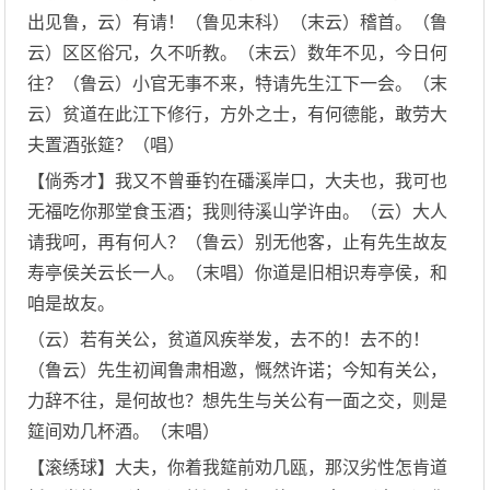
出见鲁，云）有请！（鲁见末科）（末云）稽首。（鲁
云）区区俗冗，久不听教。（末云）数年不见，今日何
往？（鲁云）小官无事不来，特请先生江下一会。（末
云）贫道在此江下修行，方外之士，有何德能，敢劳大
夫置酒张筵？（唱）
【倘秀才】我又不曾垂钓在磻溪岸口，大夫也，我可也
无福吃你那堂食玉酒；我则待溪山学许由。（云）大人
请我呵，再有何人？（鲁云）别无他客，止有先生故友
寿亭侯关云长一人。（末唱）你道是旧相识寿亭侯，和
咱是故友。
（云）若有关公，贫道风疾举发，去不的！去不的！
（鲁云）先生初闻鲁肃相邀，慨然许诺；今知有关公，
力辞不往，是何故也？想先生与关公有一面之交，则是
筵间劝几杯酒。（末唱）
【滚绣球】大夫，你着我筵前劝几瓯，那汉劣性怎肯道