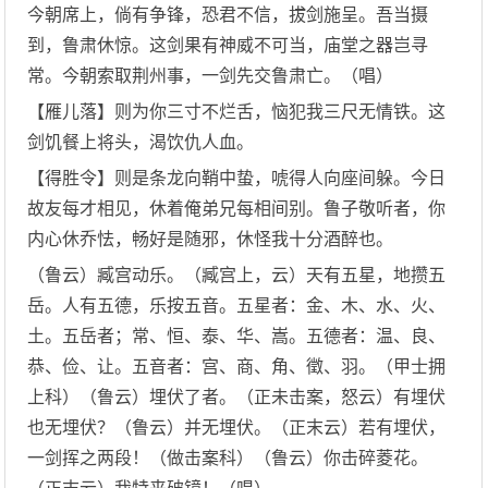
今朝席上，倘有争锋，恐君不信，拔剑施呈。吾当摄
到，鲁肃休惊。这剑果有神威不可当，庙堂之器岂寻
常。今朝索取荆州事，一剑先交鲁肃亡。（唱）
【雁儿落】则为你三寸不烂舌，恼犯我三尺无情铁。这
剑饥餐上将头，渴饮仇人血。
【得胜令】则是条龙向鞘中蛰，唬得人向座间躲。今日
故友每才相见，休着俺弟兄每相间别。鲁子敬听者，你
内心休乔怯，畅好是随邪，休怪我十分酒醉也。
（鲁云）臧宫动乐。（臧宫上，云）天有五星，地攒五
岳。人有五德，乐按五音。五星者：金、木、水、火、
土。五岳者；常、恒、泰、华、嵩。五德者：温、良、
恭、俭、让。五音者：宫、商、角、徵、羽。（甲士拥
上科）（鲁云）埋伏了者。（正未击案，怒云）有埋伏
也无埋伏？（鲁云）并无埋伏。（正末云）若有埋伏，
一剑挥之两段！（做击案科）（鲁云）你击碎菱花。