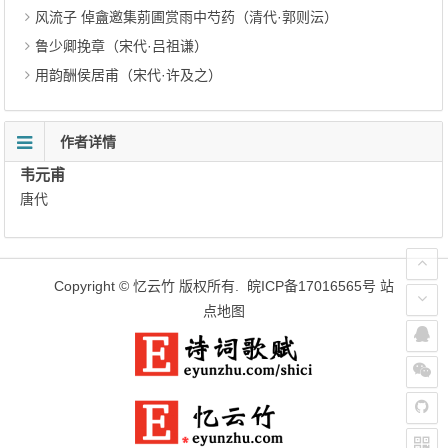
风流子 倬盦邀集莂圃赏雨中芍药（清代·郭则沄）
鲁少卿挽章（宋代·吕祖谦）
用韵酬侯居甫（宋代·许及之）
作者详情
韦元甫
唐代
Copyright ©
忆云竹
版权所有.
皖ICP备17016565号
站
点地图