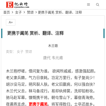
首页
女子
赞颂
更携于阗羌 赏析、翻译、注释
A+
更携于阗羌 赏析、翻译、注释
木兰歌
类型：
女子
赞颂
唐代
韦元甫
木兰抱杼嗟，借问复为谁。 欲闻所戚戚，感激强起颜。
老父隶兵籍，气力日衰耗。岂足万里行，有子复尚少！
胡沙没马足，朔风裂人肤。老父旧羸病，何以强自扶？
木兰代父去，秣马备戎行。易却纨绮裳，洗却铅粉妆。
驰马赴军幕，慷慨携干将。朝屯雪山下，暮宿青海旁。
夜袭燕支虏，
更携于阗羌
。将军得胜归，士卒还故乡。