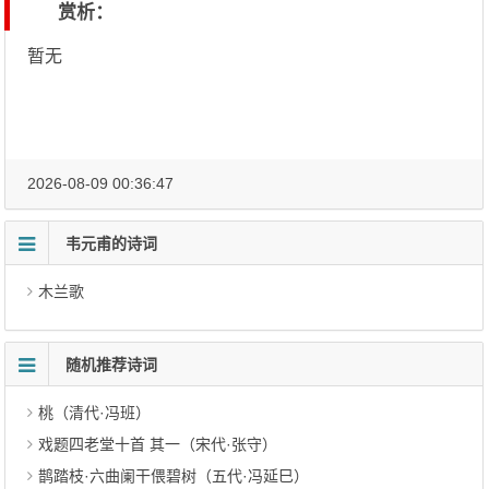
赏析：
暂无
2026-08-09 00:36:47
韦元甫的诗词
木兰歌
随机推荐诗词
桃（清代·冯班）
戏题四老堂十首 其一（宋代·张守）
鹊踏枝·六曲阑干偎碧树（五代·冯延巳）