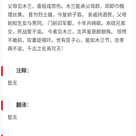
父母见木兰，喜极成悲伤。木兰能承父母颜，却卸巾帼
理丝黄。 昔为烈士雄，今复娇子容。 亲戚持酒贺，父母
始知生女与男同。 门前旧军都，十年共崎岖。本结兄弟
交，死战誓不渝。 今者见木兰，言声虽是颜貌殊。 惊愕
不敢前，叹重徒嘻吁。世有臣子心，能如木兰节，忠孝
两不渝，千古之名焉可灭！
注释：
暂无
翻译：
暂无