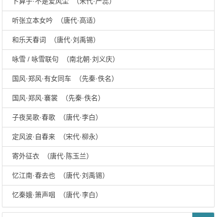
卜算子·不是爱风尘 （宋代·严蕊）
听张立本女吟 （唐代·高适）
和乐天春词 （唐代·刘禹锡）
咏雪 / 咏雪联句 （南北朝·刘义庆）
国风·郑风·有女同车 （先秦·佚名）
国风·郑风·褰裳 （先秦·佚名）
子夜吴歌·春歌 （唐代·李白）
定风波·自春来 （宋代·柳永）
寄外征衣 （唐代·陈玉兰）
忆江南·春去也 （唐代·刘禹锡）
忆秦娥·箫声咽 （唐代·李白）