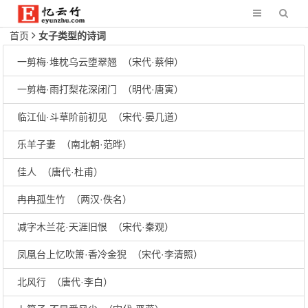
首页
女子类型的诗词
一剪梅·堆枕乌云堕翠翘 （宋代·蔡伸）
一剪梅·雨打梨花深闭门 （明代·唐寅）
临江仙·斗草阶前初见 （宋代·晏几道）
乐羊子妻 （南北朝·范晔）
佳人 （唐代·杜甫）
冉冉孤生竹 （两汉·佚名）
减字木兰花·天涯旧恨 （宋代·秦观）
凤凰台上忆吹箫·香冷金猊 （宋代·李清照）
北风行 （唐代·李白）