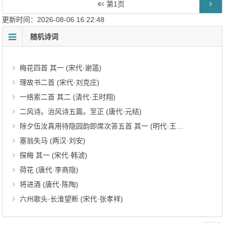
第
1
页
更新时间：2026-08-06 16:22:48
随机诗词
梅花四首 其一 (宋代·谢薖)
理故书二首 (宋代·刘克庄)
一络索二首 其二 (清代·王时翔)
二风诗。治风诗五篇。至正 (唐代·元结)
除夕伍汝真用待隐园韵即席次答五首 其一 (明代·王守仁)
塞翁失马 (两汉·刘安)
探梅 其一 (宋代·韩淲)
荷花 (唐代·李商隐)
将进酒 (唐代·陈陶)
六州歌头·长淮望断 (宋代·张孝祥)