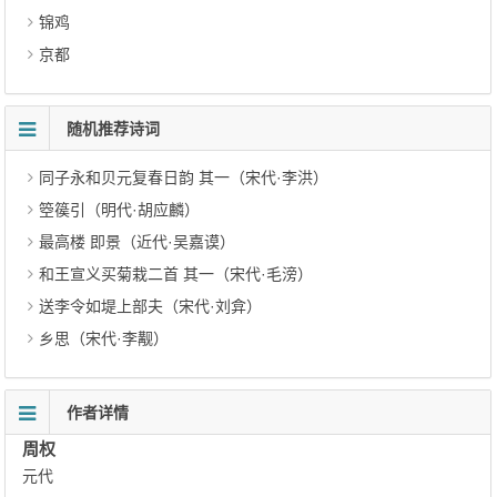
锦鸡
京都
随机推荐诗词
同子永和贝元复春日韵 其一（宋代·李洪）
箜篌引（明代·胡应麟）
最高楼 即景（近代·吴嘉谟）
和王宣义买菊栽二首 其一（宋代·毛滂）
送李令如堤上部夫（宋代·刘弇）
乡思（宋代·李觏）
作者详情
周权
元代