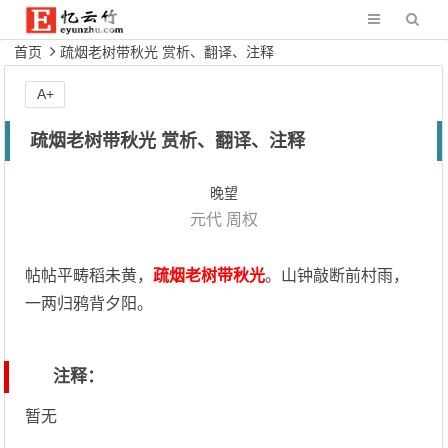
首页
疏烟老树带秋光 赏析、翻译、注释
A+
疏烟老树带秋光 赏析、翻译、注释
晚望
元代
周权
帖帖平畴稻未黄，
疏烟老树带秋光
。山钟敲断前村雨，
一两归鸦背夕阳。
注释：
暂无