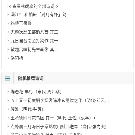
>>查看林朝崧的全部诗词<<
满江红 和豁轩「对月有怀」韵
箱根玉泉楼
无题次邱工部韵八首 其三
九日自台南至打狗作 其一
敬题吕曜初先生画像 其二
洛阳桥
随机推荐诗词
蝶恋花·早行（宋代·周邦彦）
五十又一初度酬李烟客陈冲玄见赠之作（明代·邓云霄）
渡淮（明代·钟芳）
王承德四时花鸟图 其一（明代·王佐（汝学））
点绛唇三月晦日于常熟虞山赋此送春（当代·张力夫）