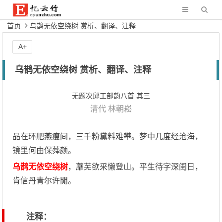
首页
乌鹊无依空绕树 赏析、翻译、注释
A+
乌鹊无依空绕树 赏析、翻译、注释
无题次邱工部韵八首 其三
清代
林朝崧
品在环肥燕瘦间，三千粉黛料难攀。梦中几度经沧海，
镜里何由保蕣颜。
乌鹊无依空绕树
，蘼芜欲采懒登山。平生待字深闺日，
肯信丹青尔许閒。
注释：