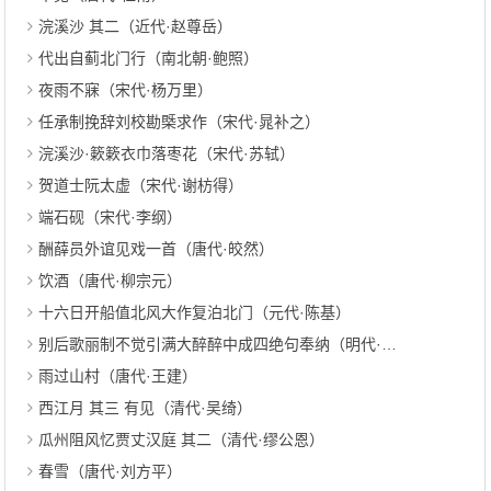
浣溪沙 其二（近代·赵尊岳）
代出自蓟北门行（南北朝·鲍照）
夜雨不寐（宋代·杨万里）
任承制挽辞刘校勘槩求作（宋代·晁补之）
浣溪沙·簌簌衣巾落枣花（宋代·苏轼）
贺道士阮太虚（宋代·谢枋得）
端石砚（宋代·李纲）
酬薛员外谊见戏一首（唐代·皎然）
饮酒（唐代·柳宗元）
十六日开船值北风大作复泊北门（元代·陈基）
别后歌丽制不觉引满大醉醉中成四绝句奉纳（明代·梦苏道人）
雨过山村（唐代·王建）
西江月 其三 有见（清代·吴绮）
瓜州阻风忆贾丈汉庭 其二（清代·缪公恩）
春雪（唐代·刘方平）