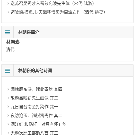
送苏召叟秀才入蜀效宛陵先生体（宋代·陆游）
迈陂塘/摸鱼儿·天海移情图为周澹岩作（清代·姚燮）
林朝崧简介
林朝崧
清代
林朝崧的其他诗词
闻槐庭东游，赋此寄赠 其四
敬题吕曜初先生画像 其二
九日自台南至打狗作 其一
夜访沧玉、锡祺寓斋作 其二
满江红 和豁轩「对月有怀」韵
无题次邱工部韵八首 其三