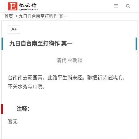
首页
九日自台南至打狗作 其一
A+
九日自台南至打狗作 其一
清代
林朝崧
台南南去蔗园青，此路平生尚未经。聊把新诗记鸿爪，
不关水秀与山明。
注释：
暂无