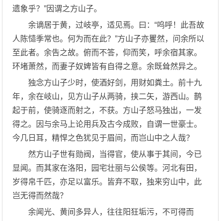
遗象乎？”因谓之方山子。
余谪居于黄，过岐亭，适见焉。曰：“呜呼！此吾故
人陈慥季常也。何为而在此？”方山子亦矍然，问余所以
至此者。余告之故。俯而不答，仰而笑，呼余宿其家。
环堵萧然，而妻子奴婢皆有自得之意。余既耸然异之。
独念方山子少时，使酒好剑，用财如粪土。前十九
年，余在岐山，见方山子从两骑，挟二矢，游西山。鹊
起于前，使骑逐而射之，不获。方山子怒马独出，一发
得之。因与余马上论用兵及古今成败，自谓一世豪士。
今几日耳，精悍之色犹见于眉间，而岂山中之人哉？
然方山子世有勋阀，当得官，使从事于其间，今已
显闻。而其家在洛阳，园宅壮丽与公侯等。河北有田，
岁得帛千匹，亦足以富乐。皆弃不取，独来穷山中，此
岂无得而然哉？
余闻光、黄间多异人，往往阳狂垢污，不可得而