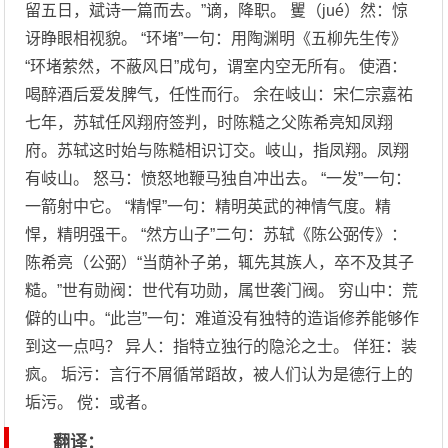
留五日，斌诗一篇而去。”谪，降职。 矍（jué）然：惊
讶睁眼相视貌。 “环堵”一句：用陶渊明《五柳先生传》
“环堵萦然，不蔽风日”成句，谓室内空无所有。 使酒：
喝醉酒后爱发脾气，任性而行。 余在岐山：宋仁宗嘉祐
七年，苏轼任风翔府签判，时陈糙之父陈希亮知凤翔
府。苏轼这时始与陈糙相识订交。岐山，指凤翔。凤翔
有岐山。 怒马：愤怒地鞭马独自冲出去。 “一发”一句：
一箭射中它。 “精悍”一句：精明英武的神情气度。精
悍，精明强干。 “然方山子”二句：苏轼《陈公弼传》：
陈希亮（公弼）“当荫补子弟，辄先其族人，卒不及其子
糙。”世有勋阀：世代有功勋，属世袭门阀。 穷山中：荒
僻的山中。“此岂”一句：难道没有独特的造诣修养能够作
到这一点吗？ 异人：指特立独行的隐沦之士。 佯狂：装
疯。 垢污：言行不屑循常蹈故，被人们认为是德行上的
垢污。 傥：或者。
翻译：