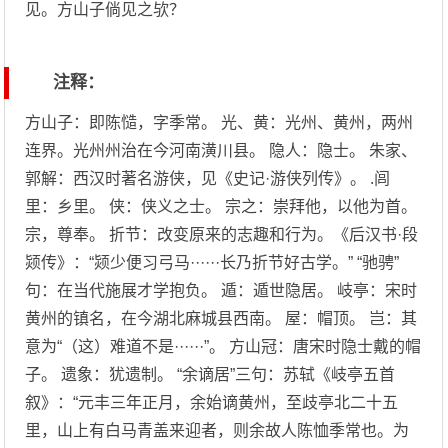
见。方山子倘见之欤？
注释：
方山子：即陈慥，字季常。 光、黄：光州、黄州，两州
连界。光州州治在今河南潢川县。 隐人：隐士。 朱家、
郭解：西汉时著名游侠，见《史记·游侠列传》。 .闾
里：乡里。 侠：侠义之士。 宗之：崇拜他，以他为首。
宗，尊奉。 折节：改变原来的志趣和行为。《后汉书·段
颎传》：“颎少便习弓马······长乃折节好古学。” “驰骋”
句：在当代施展才学抱负。 遁：遁世隐居。 岐亭：宋时
黄州的镇名，在今湖北麻城县西南。 屋：帽顶。 岂：其
意为“（这）难道不是······”。 方山冠：唐宋时隐士戴的帽
子。 遗象：犹遗制。 “余谪居”三句：苏轼《岐亭五首
叙》：“元丰三年正月，余始谪黄州，至歧亭北二十五
里，山上有白马青盖来迎者，则余故人陈恤季常也。为