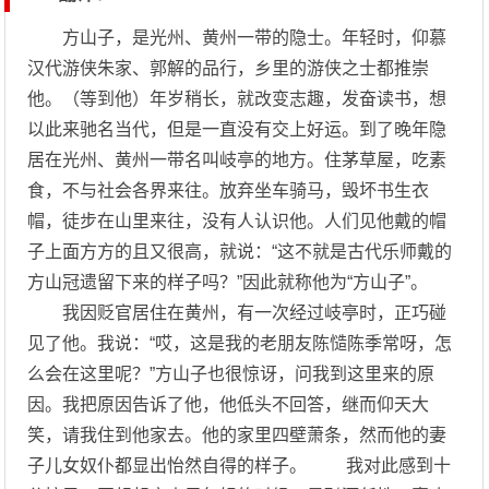
方山子，是光州、黄州一带的隐士。年轻时，仰慕
汉代游侠朱家、郭解的品行，乡里的游侠之士都推崇
他。（等到他）年岁稍长，就改变志趣，发奋读书，想
以此来驰名当代，但是一直没有交上好运。到了晚年隐
居在光州、黄州一带名叫岐亭的地方。住茅草屋，吃素
食，不与社会各界来往。放弃坐车骑马，毁坏书生衣
帽，徒步在山里来往，没有人认识他。人们见他戴的帽
子上面方方的且又很高，就说：“这不就是古代乐师戴的
方山冠遗留下来的样子吗？”因此就称他为“方山子”。
我因贬官居住在黄州，有一次经过岐亭时，正巧碰
见了他。我说：“哎，这是我的老朋友陈慥陈季常呀，怎
么会在这里呢？”方山子也很惊讶，问我到这里来的原
因。我把原因告诉了他，他低头不回答，继而仰天大
笑，请我住到他家去。他的家里四壁萧条，然而他的妻
子儿女奴仆都显出怡然自得的样子。 我对此感到十