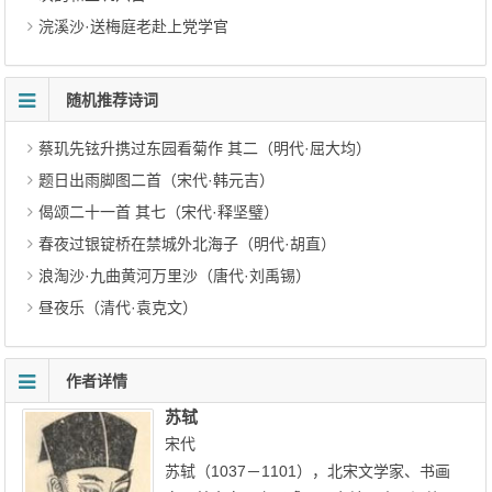
浣溪沙·送梅庭老赴上党学官
随机推荐诗词
蔡玑先铉升携过东园看菊作 其二（明代·屈大均）
题日出雨脚图二首（宋代·韩元吉）
偈颂二十一首 其七（宋代·释坚璧）
春夜过银锭桥在禁城外北海子（明代·胡直）
浪淘沙·九曲黄河万里沙（唐代·刘禹锡）
昼夜乐（清代·袁克文）
作者详情
苏轼
宋代
苏轼（1037－1101），北宋文学家、书画