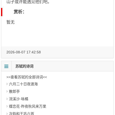
山子或许能遇见他们吧。
赏析：
暂无
2026-08-07 17:42:58
苏轼的诗词
>>查看苏轼的全部诗词<<
六月二十日夜渡海
散郎亭
浣溪沙·咏橘
蝶恋花·昨夜秋风来万里
次韵和王巩六首