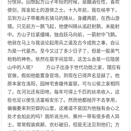
分惊异。回想起方山子年轻的时候，是酗酒任性，喜欢
使剑，挥金如土的游侠之士。十九年前，我在岐亭下，
见到方山子带着两名骑马的随从，身藏两箭，在西山游
猎。只见前方一鹊飞起，他便叫随从追赶射鹊，未能射
中。方山子拉紧缰绳，独自跃马向前，一箭射中飞鹊。
他就在马上与我谈论起用兵之道及古今成败之事，自认
为是一代豪杰。至今又过了多少日子了，但是一股英气
勃勃的神色，依然在眉宇间显现，这怎么会是一位隐居
山中的人呢？ 方山子出身于世代功勋之家，理应有
官做，假如他能置身官场，到现在已得声名显赫了。他
原本家在洛阳，园林宅舍雄伟富丽，可与公侯之家相同
了。在河北还有田地，每年可得上千匹的丝帛收入，这
些也足以使生活富裕安乐了。然而他都抛开不去享用，
偏偏要来到穷僻的山里，这难道不是因为他独有会心之
处才会如此的吗？我听说光州、黄州一带有很多奇人异
士，常常假装疯颠、衣衫破旧，但是无法见到他们；方