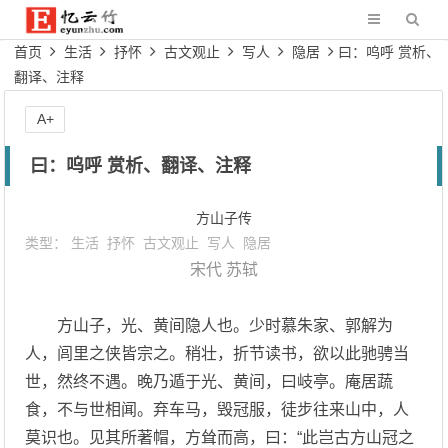
首页
生活
抒怀
古文观止
写人
隐居
曰：呜呼 赏析、
翻译、注释
A+
曰：呜呼 赏析、翻译、注释
方山子传
类型：
生活
抒怀
古文观止
写人
隐居
宋代
苏轼
方山子，光、黄间隐人也。少时慕朱家、郭解为
人，闾里之侠皆宗之。稍壮，折节读书，欲以此驰骋当
世，然终不遇。晚乃遁于光、黄间，曰岐亭。庵居蔬
食，不与世相闻。弃车马，毁冠服，徒步往来山中，人
莫识也。见其所著帽，方耸而高，曰：“此岂古方山冠之