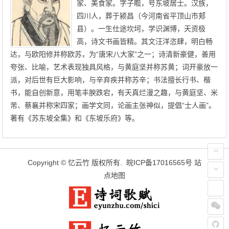
家、美食家。字子瞻，号东坡居士。汉族，
四川人，葬于颍昌（今河南省平顶山市郏
县）。一生仕途坎坷，学识渊博，天资极
高，诗文书画皆精。其文汪洋恣肆，明白畅
达，与欧阳修并称欧苏，为“唐宋八大家”之一；诗清新豪健，善用
夸张、比喻，艺术表现独具风格，与黄庭坚并称苏黄；词开豪放一
派，对后世有巨大影响，与辛弃疾并称苏辛；书法擅长行书、楷
书，能自创新意，用笔丰腴跌宕，有天真烂漫之趣，与黄庭坚、米
芾、蔡襄并称宋四家；画学文同，论画主张神似，提倡“士人画”。
著有《苏东坡全集》和《东坡乐府》等。
Copyright ©
忆云竹
版权所有.
皖ICP备17016565号
站
点地图