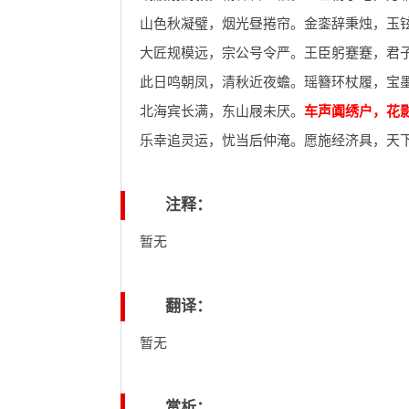
山色秋凝璧，烟光昼捲帘。金銮辞秉烛，玉
大匠规模远，宗公号令严。王臣躬蹇蹇，君
此日鸣朝凤，清秋近夜蟾。瑶簪环杖履，宝
北海宾长满，东山屐未厌。
车声阗绣户，花
乐幸追灵运，忧当后仲淹。愿施经济具，天
注释：
暂无
翻译：
暂无
赏析：