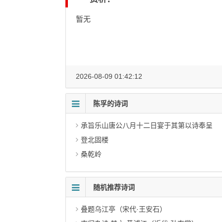
暂无
2026-08-09 01:42:12
陈孚的诗词
承旨乐山唐公八月十二日宴于其第以诗奉呈
登北固楼
桑乾岭
随机推荐诗词
叠题乌江亭（宋代·王安石）