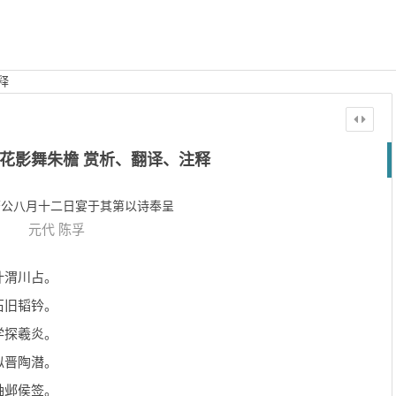
释
花影舞朱檐 赏析、翻译、注释
唐公八月十二日宴于其第以诗奉呈
元代
陈孚
叶渭川占。
石旧韬钤。
学探羲炎。
似晋陶潜。
轴邺侯签。