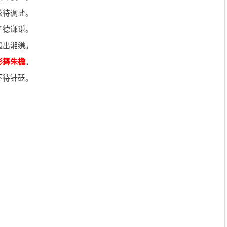
铉待调盐。
子德谦谦。
墨出湘缣。
影舞朱檐
。
下待针砭。