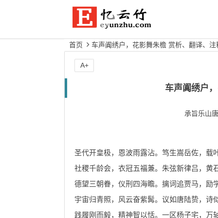
首页
车声阗绣户，花影舞朱檐 赏析、翻译、注
A+
车声阗绣户，
承旨乐山
圣代开皇极，恩波雨露沾。笃生嵩岳佐，载
社稷千龄会，衣冠五福兼。朱弦新律吕，黄
德望三朝眷，仪刑四海瞻。摛词追贾马，励
宇宙归青照，风云奋紫髯。议如唐陆贽，诗
践履刚而毅，精神智以恬。一区杨子宅，万