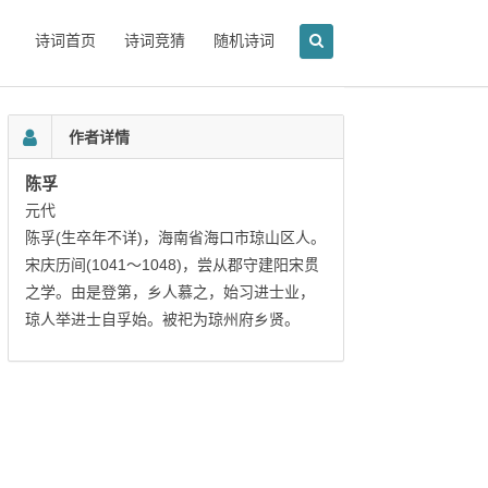
诗词首页
诗词竞猜
随机诗词
作者详情
陈孚
元代
陈孚(生卒年不详)，海南省海口市琼山区人。
宋庆历间(1041～1048)，尝从郡守建阳宋贯
之学。由是登第，乡人慕之，始习进士业，
琼人举进士自孚始。被祀为琼州府乡贤。