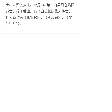
士、左赞善大夫。公元846年，白居易在洛阳
逝世，葬于香山。有《白氏长庆集》传世，
代表诗作有《长恨歌》、《卖炭翁》、《琵
琶行》等。