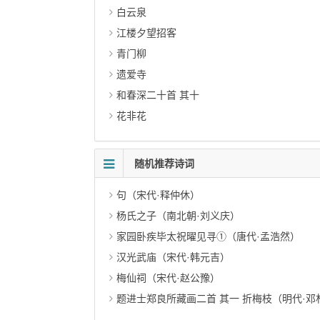
白云泉
江楼夕望招客
青门柳
遗爱寺
和春深二十首 其十
花非花
随机推荐诗词
句（宋代·释仲休）
杨氏之子（南北朝·刘义庆）
家园卧疾毕太祝曜见寻①（唐代·孟浩然）
汉光武庙（宋代·韩元吉）
梅仙祠（宋代·赵公豫）
题进士郑良所藏画二首 其一 折梅枝（明代·邓