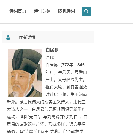
诗词首页
诗词竞猜
随机诗词
作者详情
白居易
唐代
白居易（772年－846
年），字乐天，号香山
居士，又号醉吟先生，
祖籍太原，到其曾祖父
时迁居下邽，生于河南
新郑。是唐代伟大的现实主义诗人，唐代三
大诗人之一。白居易与元稹共同倡导新乐府
运动，世称“元白”，与刘禹锡并称“刘白”。白
居易的诗歌题材广泛，形式多样，语言平易
通俗，有“诗魔”和“诗王”之称。官至翰林学