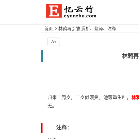
首页
林鸦再引雏 赏析、翻译、注释
A+
林鸦再
归来二周岁，二岁似须臾。池藕重生叶，
林
无。
注释：