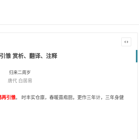
引雏 赏析、翻译、注释
归来二周岁
唐代
白居易
鸦再引雏
。 时丰实仓廪，春暖葺庖厨。更作三年计，三年身健