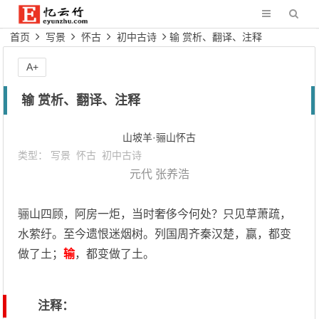
首页
写景
怀古
初中古诗
输 赏析、翻译、注释
A+
输 赏析、翻译、注释
山坡羊·骊山怀古
类型：
写景
怀古
初中古诗
元代
张养浩
骊山四顾，阿房一炬，当时奢侈今何处？只见草萧疏，
水萦纡。至今遗恨迷烟树。列国周齐秦汉楚，赢，都变
做了土；
输
，都变做了土。
注释：