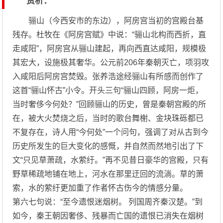
赏析：
骊山（今西安市的东边），阿房宫当初的宫殿台基
残存。杜牧在《阿房宫赋》中说：“骊山北构而西折，直
走咸阳”，阿房宫从骊山建起，再向西直达咸阳，规模极
其宏大，设施极其奢华。公元前206年秦朝灭亡，项羽攻
入咸阳后阿房宫焚毁。张养浩途经骊山有所感而创作了
这首“骊山怀古”小令。开头三句“骊山四顾，阿房一炬，
当时奢侈今何处？”回顾骊山的历史，曾是秦朝宫殿的所
在，被大火焚烧之后，当时的歌台舞榭、金块珠砾都已
不复存在，诗人用“今何处”一个问句，强调了对从古到今
历史所发生的巨大变化的感慨，并自然而然地引出了下
文“只见草萧疏，水萦纡。”再不见昔日豪华的宫殿，只有
野草稀疏地铺在地上，河水在那里迂回的流淌。草的萧
索，水的萦纡更加重了作者怀古伤今的情感分量。
第六七句说：“至今遗恨迷烟树。 列国周齐秦汉楚。”到
如今，秦王朝因奢侈、残暴而亡国的遗恨已消失在烟树