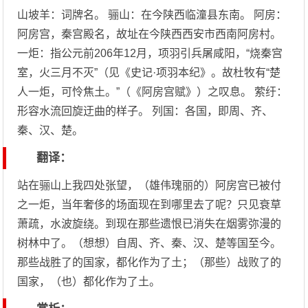
山坡羊：词牌名。 骊山：在今陕西临潼县东南。 阿房：
阿房宫，秦宫殿名，故址在今陕西西安市西南阿房村。
一炬：指公元前206年12月，项羽引兵屠咸阳，“烧秦宫
室，火三月不灭”（见《史记·项羽本纪》。故杜牧有“楚
人一炬，可怜焦土。”（《阿房宫赋》）之叹息。 萦纡：
形容水流回旋迂曲的样子。 列国：各国，即周、齐、
秦、汉、楚。
翻译：
站在骊山上我四处张望，（雄伟瑰丽的）阿房宫已被付
之一炬，当年奢侈的场面现在到哪里去了呢？只见衰草
萧疏，水波旋绕。到现在那些遗恨已消失在烟雾弥漫的
树林中了。（想想）自周、齐、秦、汉、楚等国至今。
那些战胜了的国家，都化作为了土；（那些）战败了的
国家，（也）都化作为了土。