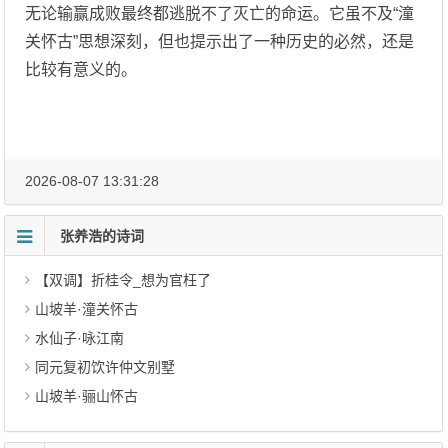
无论输赢成败最终都逃脱不了灭亡的命运。它虽不及“潼
关怀古”思想深刻，但也提示出了一种历史的必然，还是
比较有意义的。
2026-08-07 13:31:28
张养浩的诗词
【双调】折桂令_想为官枉了
山坡羊·潼关怀古
水仙子·咏江南
同元复初饮许仲文别墅
山坡羊·骊山怀古