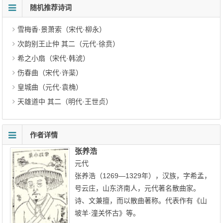
随机推荐诗词
雪梅香·景萧索（宋代·柳永）
次韵别王止仲 其二（元代·徐贲）
希之小扇（宋代·韩淲）
伤春曲（宋代·许棐）
皇城曲（元代·袁桷）
天雄道中 其二（明代·王世贞）
作者详情
张养浩
元代
张养浩（1269—1329年），汉族，字希孟，
号云庄，山东济南人，元代著名散曲家。
诗、文兼擅，而以散曲著称。代表作有《山
坡羊·潼关怀古》等。