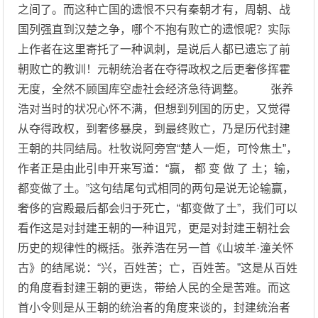
之间了。而这种亡国的遗恨不只有秦朝才有，周朝、战
国列强直到汉楚之争，哪个不抱有败亡的遗恨呢？实际
上作者在这里寄托了一种讽刺，是说后人都已遗忘了前
朝败亡的教训！元朝统治者在夺得政权之后更奢侈挥霍
无度，全然不顾国库空虚社会经济急待调整。 张养
浩对当时的状况心怀不满，但想到列国的历史，又觉得
从夺得政权，到奢侈暴戾，到最终败亡，乃是历代封建
王朝的共同结局。杜牧说阿旁宫“楚人一炬，可怜焦土”，
作者正是由此引申开来写道：“赢， 都 变 做 了 土；输，
都变做了土。”这句结尾句式相同的两句是说无论输赢，
奢侈的宫殿最后都会归于死亡，“都变做了土”，我们可以
看作这是对封建王朝的一种诅咒，更是对封建王朝社会
历史的规律性的概括。张养浩在另一首《山坡羊·潼关怀
古》的结尾说：“兴，百姓苦；亡，百姓苦。”这是从百姓
的角度看封建王朝的更迭，带给人民的全是苦难。而这
首小令则是从王朝的统治者的角度来谈的，封建统治者