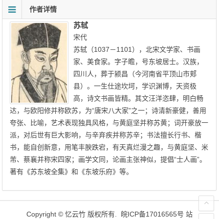
作者详情
苏轼
宋代
苏轼（1037－1101），北宋文学家、书画
家、美食家。字子瞻，号东坡居士。汉族，
四川人，葬于颍昌（今河南省平顶山市郏
县）。一生仕途坎坷，学识渊博，天资极
高，诗文书画皆精。其文汪洋恣肆，明白畅
达，与欧阳修并称欧苏，为“唐宋八大家”之一；诗清新豪健，善用
夸张、比喻，艺术表现独具风格，与黄庭坚并称苏黄；词开豪放一
派，对后世有巨大影响，与辛弃疾并称苏辛；书法擅长行书、楷
书，能自创新意，用笔丰腴跌宕，有天真烂漫之趣，与黄庭坚、米
芾、蔡襄并称宋四家；画学文同，论画主张神似，提倡“士人画”。
著有《苏东坡全集》和《东坡乐府》等。
Copyright ©
忆云竹
版权所有.
皖ICP备17016565号
站