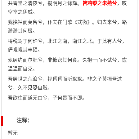
共雪堂之清夜兮，揽明月之馀辉。
曾鸡黍之未熟兮
，叹
空室之伊威。
我挽袖而莫留兮，仆夫在门歌《式微》。归去来兮，路
渺渺其何极。
将税驾于何许兮，北江之南，南江之北。于此有人兮，
俨峨峨其丰硕。
孰居约而尔肥兮，非糠窍其何食。久抱一而不试兮，愈
温温而自克。
吾居世之荒浪兮，视昏昏而听默默。非之子莫振吾过
兮，久不见恐自贼。
吾欲往而道无由兮，子何畏而不即。
注释：
暂无