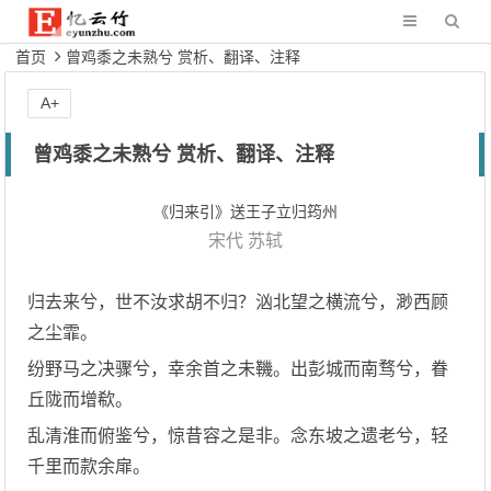
首页
曾鸡黍之未熟兮 赏析、翻译、注释
A+
曾鸡黍之未熟兮 赏析、翻译、注释
《归来引》送王子立归筠州
宋代
苏轼
归去来兮，世不汝求胡不归？汹北望之横流兮，渺西顾
之尘霏。
纷野马之决骤兮，幸余首之未鞿。出彭城而南骛兮，眷
丘陇而增欷。
乱清淮而俯鉴兮，惊昔容之是非。念东坡之遗老兮，轻
千里而款余扉。