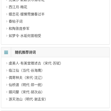
西江月·梅花
蝶恋花·蝶懒莺慵春过半
春帖子词
和陶答庞参军
如梦令·水垢何曾相受
随机推荐诗词
虞美人·有美堂赠述古（宋代·苏轼）
临江仙（当代·谷海鹰）
偶寄林夫（宋代·沈辽）
仙桥渡（明代·郑一统）
媒问嫠（宋代·胡次焱）
游天池山（明代·谢孟安）