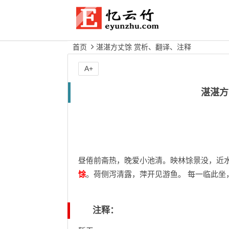
首页
湛湛方丈馀 赏析、翻译、注释
A+
湛湛方
昼倦前斋热，晚爱小池清。映林馀景没，近水
馀
。荷侧泻清露，萍开见游鱼。 每一临此坐
注释：