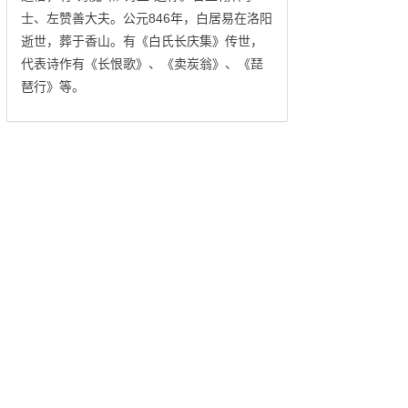
士、左赞善大夫。公元846年，白居易在洛阳
逝世，葬于香山。有《白氏长庆集》传世，
代表诗作有《长恨歌》、《卖炭翁》、《琵
琶行》等。