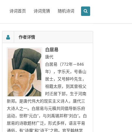
诗词首页
诗词竞猜
随机诗词
作者详情
白居易
唐代
白居易（772年－846
年），字乐天，号香山
居士，又号醉吟先生，
祖籍太原，到其曾祖父
时迁居下邽，生于河南
新郑。是唐代伟大的现实主义诗人，唐代三
大诗人之一。白居易与元稹共同倡导新乐府
运动，世称“元白”，与刘禹锡并称“刘白”。白
居易的诗歌题材广泛，形式多样，语言平易
通俗，有“诗魔”和“诗王”之称。官至翰林学