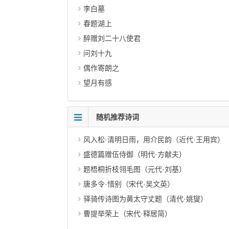
李白墓
春题湖上
醉赠刘二十八使君
问刘十九
偶作寄朗之
望月有感
随机推荐诗词
风入松·清明日雨，用介民韵（近代·王用宾）
盛德篇赠伍侍御（明代·方献夫）
题梧桐折枝翎毛图（元代·刘基）
唐多令·惜别（宋代·吴文英）
驿骑传诗图为黄太守丈题（清代·姚燮）
曹提举荣上（宋代·释居简）