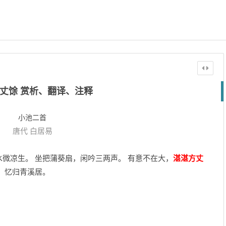
丈馀 赏析、翻译、注释
小池二首
唐代
白居易
微凉生。 坐把蒲葵扇，闲吟三两声。 有意不在大，
湛湛方丈
，忆归青溪居。