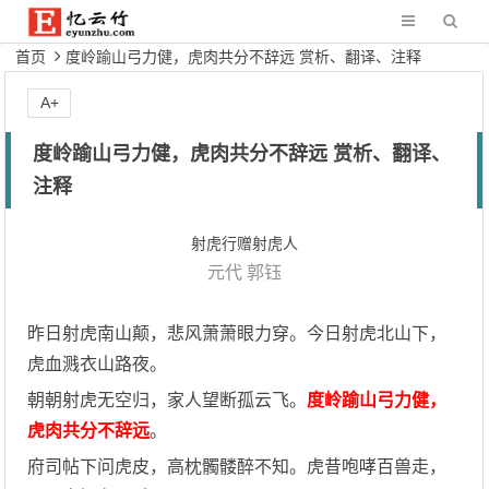
首页
度岭踰山弓力健，虎肉共分不辞远 赏析、翻译、注释
A+
度岭踰山弓力健，虎肉共分不辞远 赏析、翻译、
注释
射虎行赠射虎人
元代
郭钰
昨日射虎南山颠，悲风萧萧眼力穿。今日射虎北山下，
虎血溅衣山路夜。
朝朝射虎无空归，家人望断孤云飞。
度岭踰山弓力健，
虎肉共分不辞远
。
府司帖下问虎皮，高枕髑髅醉不知。虎昔咆哮百兽走，