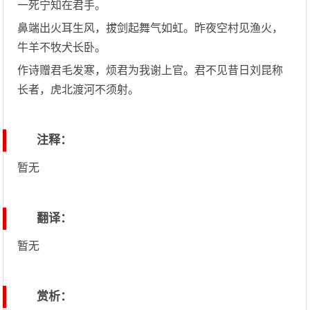
一死宁知在君手。
鼻端出火耳生风，拔剑起舞气如虹。昨夜空村见渔火，
牛羊不牧犬长卧。
作诗赠君毛发寒，烦君为我谢上官。君不见昔日刘昆称
长者，虎北渡河不须射。
注释：
暂无
翻译：
暂无
赏析：