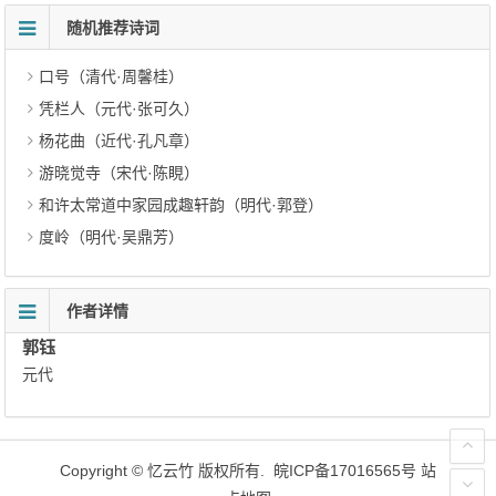
随机推荐诗词
口号（清代·周馨桂）
凭栏人（元代·张可久）
杨花曲（近代·孔凡章）
游晓觉寺（宋代·陈睍）
和许太常道中家园成趣轩韵（明代·郭登）
度岭（明代·吴鼎芳）
作者详情
郭钰
元代
Copyright ©
忆云竹
版权所有.
皖ICP备17016565号
站