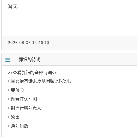
暂无
2026-08-07 14:46:13
郭钰的诗词
>>查看郭钰的全部诗词<<
闻郭怡有诗未及见因赋此以寄恨
妾薄命
题春江送别图
射虎行赠射虎人
感事
贻刘伯敏