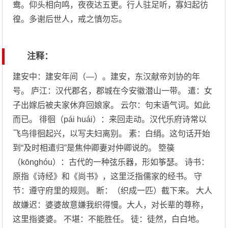
鸯。仰头相向鸣，夜夜达五更。行人驻足听，寡妇起彷
徨。多谢后世人，戒之慎勿忘。
注释：
建安中：建安年间（—）。建安，东汉献帝刘协的年
号。 庐江：汉代郡名，郡城在今安徽潜山一带。 遣：女
子出嫁后被夫家休弃回娘家。 云尔：句末语气词。如此
而已。 徘徊（pái huái）：来回走动。汉代乐府诗常以
飞鸟徘徊起兴，以写夫妇离别。 素：白绢。这句话开始
到“及时相遣归”是焦仲卿妻对仲卿说的。 箜篌
（kōnghóu）：古代的一种弦乐器，形如筝瑟。 诗书：
原指《诗经》和《尚书》，这里泛指儒家的经书。 守
节：遵守府里的规则。 断：（织成一匹）截下来。 大人
故嫌迟：婆婆故意嫌我织得慢。大人，对长辈的尊称，
这里指婆婆。 不堪：不能胜任。 徒：徒然，白白地。