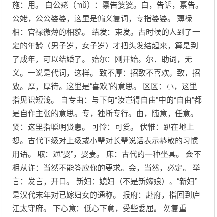
施：用。 白公姥（mǔ）：禀告婆婆。白，告诉，禀告。
公姥，公公婆婆，这里是偏义复词，专指婆婆。 薄禄
相：官禄微薄的相貌。 结发：束发。古时候的人到了一
定的年龄（男子岁，女子岁）才把头发结起来，算是到
了成年，可以结婚了。 始尔：刚开始。尔，助词，无
义。一说是代词，这样。 致不厚：招致不喜欢。致，招
致。厚，厚待。这里是“喜欢”的意思。 区区：小，这里
指见识短浅。 自专由：与下句“汝岂得自由”中的“自由”都
是自作主张的意思。专，独断专行。由，随意，任意。
贤：这里指聪明贤惠。 可怜：可爱。 伏惟：趴在地上
想。古代下级对上级或小辈对长辈说话表示恭敬的习惯
用语。 取：通“娶”，娶妻。 床：古代的一种坐具。 会不
相从许：当然不能答应你的要求。会，当然，必定。 举
言：发言，开口。 新妇：媳妇（不是新嫁娘）。“新妇”
是汉代末年对已嫁妇女的通称。 报府：赴府，指回到庐
江太守府。 下心意：低心下意，受些委屈。 勿复重