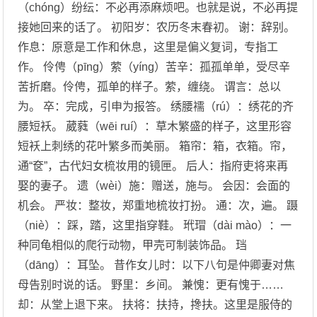
（chóng）纷纭：不必再添麻烦吧。也就是说，不必再提
接她回来的话了。 初阳岁：农历冬末春初。 谢：辞别。
作息：原意是工作和休息，这里是偏义复词，专指工
作。 伶俜（pīng）萦（yíng）苦辛：孤孤单单，受尽辛
苦折磨。伶俜，孤单的样子。萦，缠绕。 谓言：总以
为。 卒：完成，引申为报答。 绣腰襦（rú）：绣花的齐
腰短袄。 葳蕤（wēi ruí）：草木繁盛的样子，这里形容
短袄上刺绣的花叶繁多而美丽。 箱帘：箱，衣箱。帘，
通“奁”，古代妇女梳妆用的镜匣。 后人：指府吏将来再
娶的妻子。 遗（wèi）施：赠送，施与。 会因：会面的
机会。 严妆：整妆，郑重地梳妆打扮。 通：次，遍。 蹑
（niè）：踩，踏，这里指穿鞋。 玳瑁（dài mào）：一
种同龟相似的爬行动物，甲壳可制装饰品。 珰
（dāng）：耳坠。 昔作女儿时：以下八句是仲卿妻对焦
母告别时说的话。 野里：乡间。 兼愧：更有愧于……
却：从堂上退下来。 扶将：扶持，搀扶。这里是服侍的