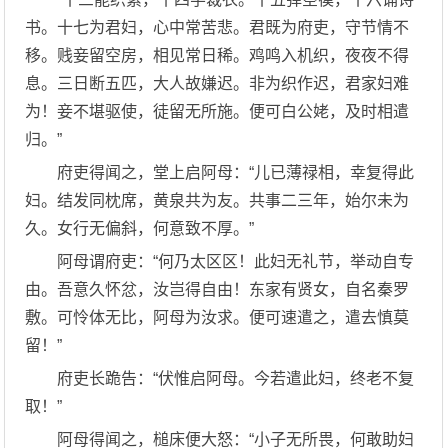
书。十七为君妇，心中常苦悲。君既为府吏，守节情不
移。贱妾留空房，相见常日稀。鸡鸣入机织，夜夜不得
息。三日断五匹，大人故嫌迟。非为织作迟，君家妇难
为！妾不堪驱使，徒留无所施。便可白公姥，及时相遣
归。”
府吏得闻之，堂上启阿母：“儿已薄禄相，幸复得此
妇。结发同枕席，黄泉共为友。共事二三年，始尔未为
久。女行无偏斜，何意致不厚。”
阿母谓府吏：“何乃太区区！此妇无礼节，举动自专
由。吾意久怀忿，汝岂得自由！东家有贤女，自名秦罗
敷。可怜体无比，阿母为汝求。便可速遣之，遣去慎莫
留！”
府吏长跪告：“伏惟启阿母。今若遣此妇，终老不复
取！”
阿母得闻之，槌床便大怒：“小子无所畏，何敢助妇