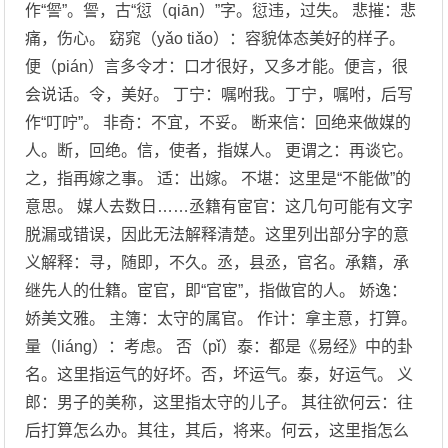
作“諐”。諐，古“愆（qiān）”字。愆违，过失。 悲摧：悲
痛，伤心。 窈窕（yǎo tiǎo）：容貌体态美好的样子。
便（pián）言多令才：口才很好，又多才能。便言，很
会说话。令，美好。 丁宁：嘱咐我。丁宁，嘱咐，后写
作“叮咛”。 非奇：不宜，不妥。 断来信：回绝来做媒的
人。断，回绝。信，使者，指媒人。 更谓之：再谈它。
之，指再嫁之事。 适：出嫁。 不堪：这里是“不能做”的
意思。 媒人去数日……丞籍有宦官：这几句可能有文字
脱漏或错误，因此无法解释清楚。这里列出部分字的意
义解释：寻，随即，不久。丞，县丞，官名。承籍，承
继先人的仕籍。宦官，即“官宦”，指做官的人。 娇逸：
娇美文雅。 主簿：太守的属官。 作计：拿主意，打算。
量（liáng）：考虑。 否（pǐ）泰：都是《易经》中的卦
名。这里指运气的好坏。否，坏运气。泰，好运气。 义
郎：男子的美称，这里指太守的儿子。 其往欲何云：往
后打算怎么办。其往，其后，将来。何云，这里指怎么