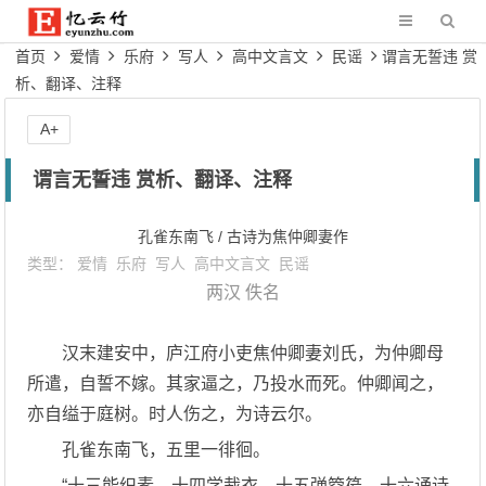
首页
爱情
乐府
写人
高中文言文
民谣
谓言无誓违 赏
析、翻译、注释
A+
谓言无誓违 赏析、翻译、注释
孔雀东南飞 / 古诗为焦仲卿妻作
类型：
爱情
乐府
写人
高中文言文
民谣
两汉
佚名
汉末建安中，庐江府小吏焦仲卿妻刘氏，为仲卿母
所遣，自誓不嫁。其家逼之，乃投水而死。仲卿闻之，
亦自缢于庭树。时人伤之，为诗云尔。
孔雀东南飞，五里一徘徊。
“十三能织素，十四学裁衣。十五弹箜篌，十六诵诗