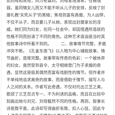
如刘母和焦母，同为老寡妇，刘母家境清寒，性格懦
弱，虽同情女儿而又不能不听从儿子的安排，反映了封
建礼教“夫死从子”的黑暗；焦母则富有高傲，为人凶悍，
不仅不从子，而且要儿子从她，表现出封建家长的淫
威。她们同为妇女，在同一社会中，却因境遇所造就的
性格不同而扮演了不同的角色。这种艺术造诣是当时其
他叙事诗中所看不到的。 二、故事情节完整，矛盾
冲突不断。《孔雀东南飞》以人物为中心铺叙故事，情
节曲折，首尾完整。故事带有传奇的色彩：一个被休弃
的妇女，竟然受到县令、太守相继登门为子求婚的奇
遇，显然这是极其偶然而富有戏剧性的情节。但作者并
不单纯地追求离奇的故事，而是借助于情节，描写人与
人之间的关系。作者写此奇遇，不仅衬托出兰芝之美，
歌颂了兰芝忠贞专一、不为利诱的品格，而且在比较中
刻画出她与刘兄、刘母截然不同的性格。再则，叙事长
诗易致平直，此诗却写得曲折有致，扣人心弦，因此令