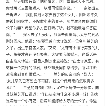
离。今天如果违背了他的情义，这门婚事就大不吉利。
你就可以去回绝媒人，以后再慢慢商议。” 亲娘出去
告诉媒人：“我们贫贱人家养育了这个女儿，刚出嫁不久
便被赶回家里，不配做小吏的妻子，哪里适合再嫁你们
公子为妻？希望你多方面打听打听，我不能就这样答应
你。” 媒人去了几天后，那派去郡里请示太守的县丞
刚好回来。他说：“在郡里曾向太守说起一位名叫兰芝的
女子，出生于官宦人家。”又说：“太守有个排行第五的儿
子，貌美才高还没有娶妻。太守要我做媒人，这番话是
由主簿来转达。”县丞来到刘家直接说：“在太守家里，有
这样一个美好的郎君，既然想要同你家结亲，所以才派
遣我来到贵府做媒人。” 兰芝的母亲回绝了媒人：
“女儿早先已有誓言不再嫁，我这个做母亲的怎敢再多
说？” 兰芝的哥哥听到后，心中不痛快十分烦恼，向
其妹兰芝开口说道：“作出决定为什么不多想一想！先嫁
是嫁给一个小府吏，后嫁却能嫁给太守的贵公子。命运