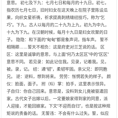
意思。 初七及下九：七月七日和每月的十九日。初七，
指农历七月七日，旧时妇女在这天晚上在院子里陈设瓜
果，向织女星祈祷，祈求提高刺绣缝纫技巧，称为“乞
巧”。下九，古人以每月的二十九为上九，初九为中九，
十九为下九。在汉朝时候，每月十九日是妇女欢聚的日
子。 隐隐：和下面的“甸甸”都是象声词，指车声。 誓不
相隔卿……誓天不相负：这是府吏对兰芝说的话。 区
区：这里是诚挚的意思，与上面“何乃太区区”中的“区区”
意思不同。 若见录：如此记住我。见录，记着我。见，
被。录，记。 纫：通“韧”，柔韧牢固。亲父兄：即同胞
兄。 逆：逆料，想到将来。 劳劳：怅惘若失的样子。 颜
仪：脸面，面子。 拊（fǔ）掌：拍手，这里表示惊异。
子自归：你自己回来。意思是，没料到女儿竟被驱遣回
家。古代女子出嫁以后，一定要娘家得到家的同意，派
人迎接，才能回娘家。下文“不迎而自归”，也是按这种规
矩说的责备的话。 无誓违：不会有什么过失。誓，似应