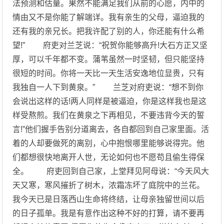
法预测和估量。果然不能满足我们从前的心愿，内中的
情由又不是你能了解端详。我有亲生的父母，逼迫我的
还有我的亲兄长。把我许配了别的人，你还能有什么希
望!” 府吏对兰芝说：“祝贺你能够高升!大石方正又坚
厚，可以千年都不变。蒲苇虽然一时坚韧，但只能坚持
很短的时间。你将一天比一天生活安逸地位显贵，只有
我独自一人下到黄泉。” 兰芝对府吏说：“想不到你
会说出这样的话!两人同样是被逼迫，你是这样我也是这
样受熬煎。我们在黄泉之下再相见，不要违背今天的誓
言!”他们握手告别分道离去，各自都回到自己家里面。活
着的人却要做死的离别，心中抱恨哪里能够说得完。他
们都想很快地离开人世，无论如何也不愿苟且偷生得保
全。 府吏回到自己家，上堂拜见阿母说：“今天风大
天又寒，寒风摧折了树木，浓霜冻坏了庭院中的兰花。
我今天已是日落西山生命将终结，让母亲独留世间以后
的日子孤单。我是有意作出这种不好的打算，请不要再