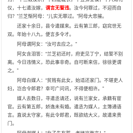
仪，十七遣汝嫁，
谓言无誓违
。汝今何罪过，不迎而自
归？”兰芝惭阿母：“儿实无罪过。”阿母大悲摧。
还家十余日，县令遣媒来。云有第三郎，窈窕世无
双。年始十八九，便言多令才。
阿母谓阿女：“汝可去应之。”
阿女含泪答：“兰芝初还时，府吏见丁宁，结誓不别
离。今日违情义，恐此事非奇。自可断来信，徐徐更谓
之。”
阿母白媒人：“贫贱有此女，始适还家门。不堪吏人
妇，岂合令郎君？幸可广问讯，不得便相许。”
媒人去数日，寻遣丞请还，说有兰家女，承籍有宦
官。云有第五郎，娇逸未有婚。遣丞为媒人，主簿通语
言。直说太守家，有此令郎君，既欲结大义，故遣来贵
门。