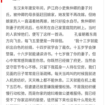
东汉末年建安年间，庐江府小吏焦仲卿的妻子刘
氏，被仲卿的母亲驱赶回娘家，她发誓不再改嫁。但她
娘家的人一直逼着她再嫁，她只好投水自尽。焦仲卿听
到妻子的死讯后，也吊死在自己家里庭院的树上。当时
的人哀悼他们，便写了这样一首诗。 孔雀朝着东南
方向飞去，每飞五里便是一阵徘徊。 “我十三岁就能
织出白色的丝绢，十四岁就学会了裁衣。十五岁学会弹
箜篌，十六岁就能诵读诗书。十七岁做了你的妻子，但
心中常常感到痛苦伤悲。你既然已经做了府吏，当然会
坚守臣节专心不移。只留下我孤身一人待在空房，我们
见面的日子常常是日渐疏稀。每天当鸡叫的时候我就进
入机房纺织，天天晚上都不能休息。三天就能在机上截
下五匹布，但婆婆还故意嫌我缓慢松弛。不是我纺织缓
慢行动松弛，而是你家的媳妇难做公婆难服侍。我已经
受不了你家这样的驱使，徒然留下来也没有什么用处无