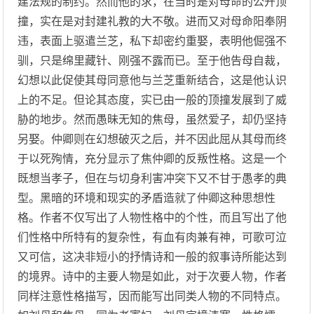
建法规的制约。然而他的求，在当时是对母命的公开顶
撞，实在是对封建礼教的大不敬。进而又对母命阳奉阴
违，表面上驱遣兰芝，私下却密约重娶，表明他倔强不
驯，只是绵里藏针、刚强不露而已。至于他告母自裁，
幻想以此促使其母同意他与兰芝重新结合，这是他认识
上的不足。但论其态度，实已由一般的顶撞发展到了威
胁的地步。然而愚昧无知的焦母，虽然爱子，却仍坚持
另娶。仲卿则在幻想破灭之后，并不因此屈从其母而终
于以死殉情，充分显示了焦仲卿的反叛性格。这是一个
既想当孝子，但在与切身利害冲突下又不甘于愚孝的典
型。黑暗的环境和现实的矛盾造就了仲卿这种思想性
格。作者不仅写出了人物性格中的个性，而且写出了他
们性格中所特有的复杂性，有血有肉兼有神，可歌可泣
又可信，这决非短小的抒情诗和一般的叙事诗所能达到
的境界。诗中的主要人物是如此，对于次要人物，作者
同样注意性格描写，因而能写出同类人物的不同特点。