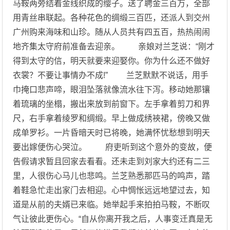
马鞍两旁结着金线织成的缨子。送了聘金三百万，全部
用青丝串联起。各种花色的绸缎三百匹，还派人到交州
广州购来海味和山珍。随从人员共有四五百，热热闹闹
地齐集太守府前准备去迎亲。 亲娘对兰芝说：“刚才
得到太守的信，明天就要来迎娶你。你为什么还不做好
衣裳？不要让事情办不成!” 兰芝默默不说话，用手
巾掩口悲声啼，眼泪坠落就像流水往下泻。移动她那镶
着琉璃的坐榻，搬出来放到前窗下。左手拿着剪刀和界
尺，右手拿着绫罗和绸缎。早上做成绣裌裙，傍晚又做
成单罗衫。一片昏暗天时已将晚，她满怀忧愁想到明天
要出嫁便伤心哭泣。 府吏听到这个意外的变故，便
告假请求暂且回家去看看。还未走到刘家大约还有二三
里，人很伤心马儿也悲鸣。兰芝熟悉那匹马的鸣声，踏
着鞋急忙走出家门去相迎。心中惆怅远远地望过去，知
道是从前的夫婿已来临。她举起手来拍拍马鞍，不断叹
气让彼此更伤心。“自从你离开我之后，人事变迁真是无