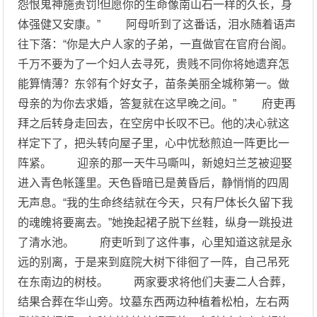
怨恨鬼神施责罚!但愿你的生命像南山石一样的久长，身
体强健又安康。” 阿母听到了这番话，泪水随着语声
往下落：“你是大户人家的子弟，一直做官在官府台阁。
千万不要为了一个妇人去寻死，贵贱不同你将她遗弃怎
能算情薄？东邻有个好女子，苗条美丽全城称第一。做
母亲的为你去求婚，答复就在这早晚之间。” 府吏再
拜之后转身走回去，在空房中长叹不已。他的决心就这
样定下了，把头转向屋子里，心中忧愁煎迫一阵更比一
阵紧。 迎亲的那一天牛马嘶叫，新媳妇兰芝被迎娶
进入青色帐篷里。天色昏暗已是黄昏后，静悄悄的四周
无声息。“我的生命终结就在今天，只有尸体长久留下我
的魂魄将要离去。”她挽起裙子脱下丝鞋，纵身一跳投进
了清水池。 府吏听到了这件事，心里知道这就是永
远的别离，于是来到庭院大树下徘徊了一阵，自己吊死
在东南边的树枝。 两家要求将他们夫妻二人合葬，
结果合葬在华山旁。坟墓东西两边种植着松柏，左右两