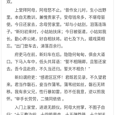
双。
上堂拜阿母，阿母怒不止。“昔作女儿时，生小出野
里。本自无教训，兼愧贵家子。受母钱帛多，不堪母驱
使。今日还家去，念母劳家里。”却与小姑别，泪落连珠
子。“新妇初来时，小姑始扶床；今日被驱遣，小姑如我
长。勤心养公姥，好自相扶将。初七及下九，嬉戏莫相
忘。”出门登车去，涕落百余行。
府吏马在前，新妇车在后。隐隐何甸甸，俱会大道
口。下马入车中，低头共耳语：“誓不相隔卿，且暂还家
去。吾今且赴府，不久当还归。誓天不相负！”
新妇谓府吏：“感君区区怀！君既若见录，不久望君
来。君当作磐石，妾当作蒲苇。蒲苇纫如丝，磐石无转
移。我有亲父兄，性行暴如雷，恐不任我意，逆以煎我
怀。”举手长劳劳，二情同依依 。
入门上家堂，进退无颜仪。阿母大拊掌，不图子自
归：“十三教汝织，十四能裁衣，十五弹箜篌，十六知礼