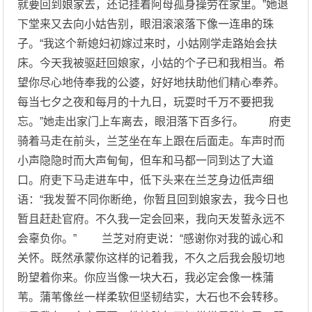
就要回到娘家去，还记挂着阿母孤身操劳在家里。”她退
下堂来又去向小姑告别，眼泪滚滚落下像一连串的珠
子。“我这个新媳妇初嫁过来时，小姑刚学走路始会扶
床。今天我被驱赶回娘家，小姑的个子已和我相当。希
望你尽心地侍奉我的公婆，好好地扶助他们精心奉养。
每当七夕之夜和每月的十九日，玩耍时千万不要把我
忘。”她走出家门上车离去，眼泪落下百多行。 府吏
骑着马走在前头，兰芝坐在车上跟在后面走。车声时而
小声隐隐时而大声甸甸，但车和马都一同到达了大道
口。府吏下马走进车中，低下头来在兰芝身边低声细
语：“我发誓不同你断绝，你暂且回到娘家去，我今日也
暂且赶赴官府。不久我一定会回来，我向天发誓永远不
会辜负你。” 兰芝对府吏说：“感谢你对我的诚心和
关怀。既然承蒙你这样的记着我，不久之后我会殷切地
盼望着你来。你应当像一块大石，我必定会像一株蒲
苇。蒲苇像丝一样柔软但坚韧结实，大石也不会转移。