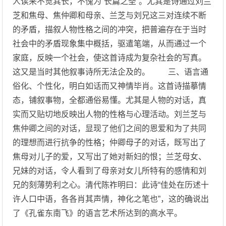
人读来不觉其长，不愧为“长篇之圣”。尤其是诗通过刘兰
芝和焦母、焦仲卿和母亲、兰芝与刘兄这三对连续不断
的矛盾，描叙人物性格之间的冲突，把普遍存在于当时
社会中的矛盾现象集中概括，驱遣笔端，从而通过一个
家庭，反映一个社会，使这首诗成为复杂社会的写真。
这又是当时其他叙事诗所无法企及的。 三、语言通
俗化、个性化，明白如话而又神情毕肖。这首诗描摹情
态，铺叙事物，全都通俗易懂。尤其是人物的对话，真
实而又贴切地反映出人物的性格与心理活动。刘兰芝与
焦仲卿之间的对话，显现了他们之间的恩爱和为了共同
的理想而进行抗争的性格；仲卿母子的对话，既写出了
焦母对儿子的爱，又写出了她对新妇的恨；兰芝母女、
兄妹的对话，令人看到了母亲对女儿所特有的感情和刘
兄的刻薄势利之心。清代陈祚明曰：此诗“佳处在历述十
许人口中语，各各肖其声情，神化之笔也”，这的确说出
了《孔雀东南飞》的语言艺术所达到的高水平。