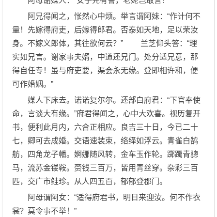
阿母谢媒人：“女子先有誓，老姥岂敢言！”
阿兄得闻之，怅然心中烦。举言谓阿妹：“作计何不
量！先嫁得府吏，后嫁得郎君。否泰如天地，足以荣汝
身。不嫁义郎体，其往欲何云？” 兰芝仰头答：“理
实如兄言。谢家事夫婿，中道还兄门。处分适兄意，那
得自任专！虽与府吏要，渠会永无缘。登即相许和，便
可作婚姻。”
媒人下床去。诺诺复尔尔。还部白府君：“下官奉使
命，言谈大有缘。”府君得闻之，心中大欢喜。视历复开
书，便利此月内，六合正相应。良吉三十日，今已二十
七，卿可去成婚。交语速装束，络绎如浮云。青雀白鹄
舫，四角龙子幡。婀娜随风转，金车玉作轮。踯躅青骢
马，流苏金镂鞍。赍钱三百万，皆用青丝穿。杂彩三百
匹，交广市鲑珍。从人四五百，郁郁登郡门。
阿母谓阿女：“适得府君书，明日来迎汝。何不作衣
裳？莫令事不举！”