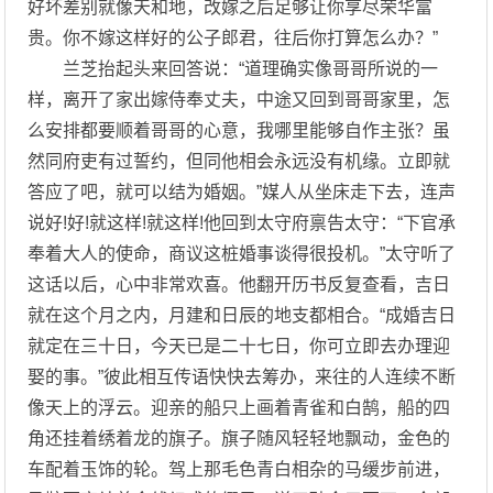
好坏差别就像天和地，改嫁之后足够让你享尽荣华富
贵。你不嫁这样好的公子郎君，往后你打算怎么办？”
兰芝抬起头来回答说：“道理确实像哥哥所说的一
样，离开了家出嫁侍奉丈夫，中途又回到哥哥家里，怎
么安排都要顺着哥哥的心意，我哪里能够自作主张？虽
然同府吏有过誓约，但同他相会永远没有机缘。立即就
答应了吧，就可以结为婚姻。”媒人从坐床走下去，连声
说好!好!就这样!就这样!他回到太守府禀告太守：“下官承
奉着大人的使命，商议这桩婚事谈得很投机。”太守听了
这话以后，心中非常欢喜。他翻开历书反复查看，吉日
就在这个月之内，月建和日辰的地支都相合。“成婚吉日
就定在三十日，今天已是二十七日，你可立即去办理迎
娶的事。”彼此相互传语快快去筹办，来往的人连续不断
像天上的浮云。迎亲的船只上画着青雀和白鹄，船的四
角还挂着绣着龙的旗子。旗子随风轻轻地飘动，金色的
车配着玉饰的轮。驾上那毛色青白相杂的马缓步前进，