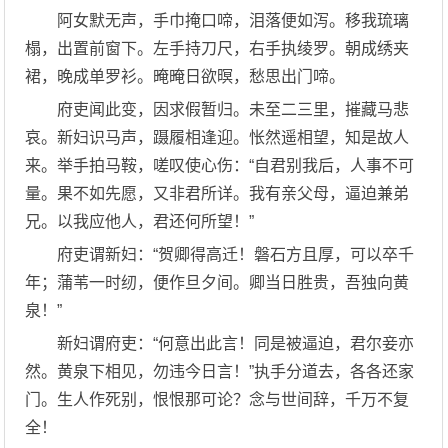
阿女默无声，手巾掩口啼，泪落便如泻。移我琉璃
榻，出置前窗下。左手持刀尺，右手执绫罗。朝成绣夹
裙，晚成单罗衫。晻晻日欲暝，愁思出门啼。
府吏闻此变，因求假暂归。未至二三里，摧藏马悲
哀。新妇识马声，蹑履相逢迎。怅然遥相望，知是故人
来。举手拍马鞍，嗟叹使心伤：“自君别我后，人事不可
量。果不如先愿，又非君所详。我有亲父母，逼迫兼弟
兄。以我应他人，君还何所望！”
府吏谓新妇：“贺卿得高迁！磐石方且厚，可以卒千
年；蒲苇一时纫，便作旦夕间。卿当日胜贵，吾独向黄
泉！”
新妇谓府吏：“何意出此言！同是被逼迫，君尔妾亦
然。黄泉下相见，勿违今日言！”执手分道去，各各还家
门。生人作死别，恨恨那可论？念与世间辞，千万不复
全！