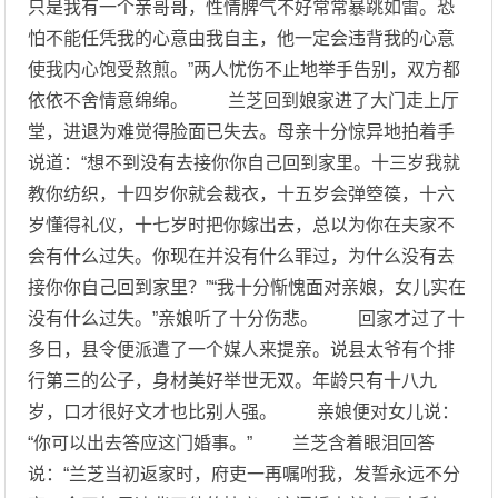
只是我有一个亲哥哥，性情脾气不好常常暴跳如雷。恐
怕不能任凭我的心意由我自主，他一定会违背我的心意
使我内心饱受熬煎。”两人忧伤不止地举手告别，双方都
依依不舍情意绵绵。 兰芝回到娘家进了大门走上厅
堂，进退为难觉得脸面已失去。母亲十分惊异地拍着手
说道：“想不到没有去接你你自己回到家里。十三岁我就
教你纺织，十四岁你就会裁衣，十五岁会弹箜篌，十六
岁懂得礼仪，十七岁时把你嫁出去，总以为你在夫家不
会有什么过失。你现在并没有什么罪过，为什么没有去
接你你自己回到家里？”“我十分惭愧面对亲娘，女儿实在
没有什么过失。”亲娘听了十分伤悲。 回家才过了十
多日，县令便派遣了一个媒人来提亲。说县太爷有个排
行第三的公子，身材美好举世无双。年龄只有十八九
岁，口才很好文才也比别人强。 亲娘便对女儿说：
“你可以出去答应这门婚事。” 兰芝含着眼泪回答
说：“兰芝当初返家时，府吏一再嘱咐我，发誓永远不分