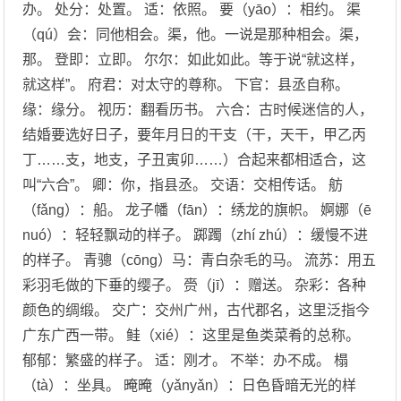
办。 处分：处置。 适：依照。 要（yāo）：相约。 渠
（qú）会：同他相会。渠，他。一说是那种相会。渠，
那。 登即：立即。 尔尔：如此如此。等于说“就这样，
就这样”。 府君：对太守的尊称。 下官：县丞自称。
缘：缘分。 视历：翻看历书。 六合：古时候迷信的人，
结婚要选好日子，要年月日的干支（干，天干，甲乙丙
丁……支，地支，子丑寅卯……）合起来都相适合，这
叫“六合”。 卿：你，指县丞。 交语：交相传话。 舫
（fǎng）：船。 龙子幡（fān）：绣龙的旗帜。 婀娜（ē
nuó）：轻轻飘动的样子。 踯躅（zhí zhú）：缓慢不进
的样子。 青骢（cōng）马：青白杂毛的马。 流苏：用五
彩羽毛做的下垂的缨子。 赍（jī）：赠送。 杂彩：各种
颜色的绸缎。 交广：交州广州，古代郡名，这里泛指今
广东广西一带。 鲑（xié）：这里是鱼类菜肴的总称。
郁郁：繁盛的样子。 适：刚才。 不举：办不成。 榻
（tà）：坐具。 晻晻（yǎnyǎn）：日色昏暗无光的样