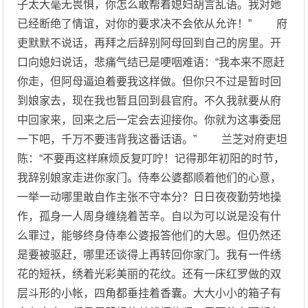
子太大毫无畏惧，你怎么敢帮着媳妇胡言乱语。我对她
已经断绝了情谊，对你的要求决不会依从允许！” 府
吏默默不说话，再拜之后辞别阿母回到自己的房里。开
口向媳妇说话，悲痛气结已是哽咽难语：“我本来不愿赶
你走，但阿母逼迫着要我这样做。但你只不过是暂时回
到娘家去，现在我也暂且回到县官府。不久我就要从府
中回家来，回来之后一定会去迎接你。你就为这事委屈
一下吧，千万不要违背我这番话语。” 兰芝对府吏坦
陈：“不要再这样麻烦反复叮咛！记得那年初阳的时节，
我辞别娘家走进你家门。侍奉公婆都顺着他们的心意，
一举一动哪里敢自作主张不守本分？日日夜夜勤劳地操
作，孤身一人周身缠绕着苦辛。自以为可以说是没有什
么罪过，能够终身侍奉公婆报答他们的大恩。但仍然还
是要被驱赶，哪里还谈得上再转回你家门。我有一件绣
花的短袄，绣着光彩美丽的花纹。还有一床红罗做的双
层斗形的小帐，四角都垂挂着香囊。大大小小的箱子有