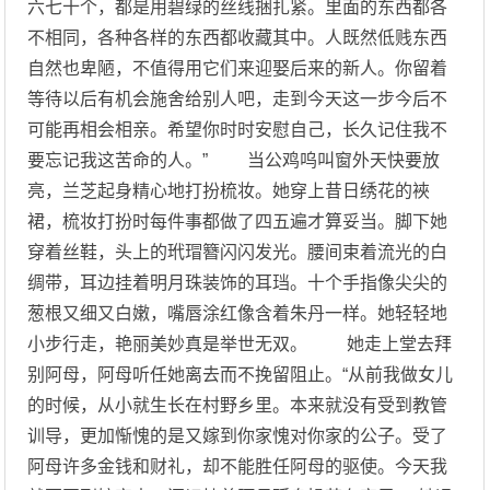
六七十个，都是用碧绿的丝线捆扎紧。里面的东西都各
不相同，各种各样的东西都收藏其中。人既然低贱东西
自然也卑陋，不值得用它们来迎娶后来的新人。你留着
等待以后有机会施舍给别人吧，走到今天这一步今后不
可能再相会相亲。希望你时时安慰自己，长久记住我不
要忘记我这苦命的人。” 当公鸡呜叫窗外天快要放
亮，兰芝起身精心地打扮梳妆。她穿上昔日绣花的裌
裙，梳妆打扮时每件事都做了四五遍才算妥当。脚下她
穿着丝鞋，头上的玳瑁簪闪闪发光。腰间束着流光的白
绸带，耳边挂着明月珠装饰的耳珰。十个手指像尖尖的
葱根又细又白嫩，嘴唇涂红像含着朱丹一样。她轻轻地
小步行走，艳丽美妙真是举世无双。 她走上堂去拜
别阿母，阿母听任她离去而不挽留阻止。“从前我做女儿
的时候，从小就生长在村野乡里。本来就没有受到教管
训导，更加惭愧的是又嫁到你家愧对你家的公子。受了
阿母许多金钱和财礼，却不能胜任阿母的驱使。今天我