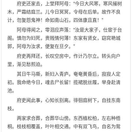
府吏还家去，上堂拜阿母：“今日大风寒，寒风摧树
木，严霜结庭兰。儿今日冥冥，令母在后单。故作不良
计，勿复怨鬼神！命如南山石，四体康且直！”
阿母得闻之，零泪应声落：“汝是大家子，仕宦于台
阁。慎勿为妇死，贵贱情何薄！东家有贤女，窈窕艳城
郭，阿母为汝求，便复在旦夕。”
府吏再拜还，长叹空房中，作计乃尔立。转头向户
里，渐见愁煎迫。
其日牛马嘶，新妇入青庐。奄奄黄昏后，寂寂人定
初。我命绝今日，魂去尸长留！揽裙脱丝履，举身赴清
池。
府吏闻此事，心知长别离。徘徊庭树下，自挂东南
枝。
两家求合葬，合葬华山傍。东西植松柏，左右种梧
桐。枝枝相覆盖，叶叶相交通。中有双飞鸟，自名为鸳