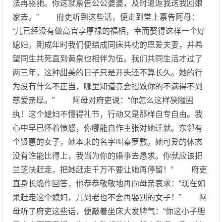
法再驱驰。你这就禀告公公婆婆，及时遣返我送我回娘
家去。” 府吏听到这些话，便走到堂上禀告阿母：
“儿已经没有做高官享厚禄的福相，幸而娶得这样一个好
媳妇。刚成年时我们便结成同床共枕的恩爱夫妻，并希
望同生共死直到黄泉也相伴为伍。我们共同生活才过了
两三年，这种甜美的日子只是开头还不算长久。她的行
为没有什么不正当，哪里知道竟会招致你的不满得不到
慈爱亲厚。” 阿母对府吏说：“你怎么这样狭隘固
执！这个媳妇不懂得礼节，行动又是那样自专自由。我
心中早已怀着愤怒，你哪能自作主张对她迁就。东邻有
个贤惠的女子，她本来的名字叫秦罗敷。她可爱的体态
没有谁能比得上，我当为你的婚事去恳求。你就应该把
兰芝快赶走，把她赶走千万不要让她再停留！” 府吏
直身长跪作回答，他恭恭敬敬地再向母亲哀求：“现在如
果赶走这个媳妇，儿到老也不会再娶别的女子！” 阿
母听了府吏这些话，便敲着坐床大发脾气：“你这小子胆