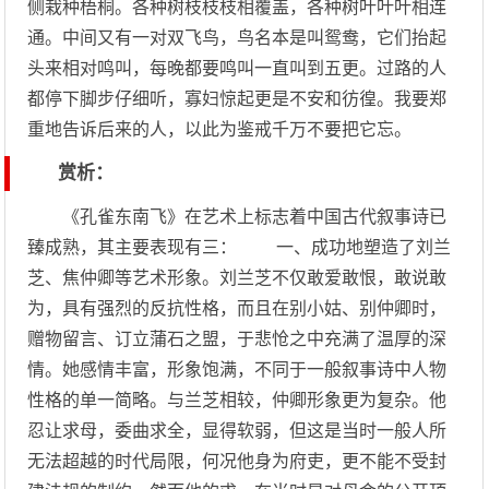
侧栽种梧桐。各种树枝枝枝相覆盖，各种树叶叶叶相连
通。中间又有一对双飞鸟，鸟名本是叫鸳鸯，它们抬起
头来相对鸣叫，每晚都要鸣叫一直叫到五更。过路的人
都停下脚步仔细听，寡妇惊起更是不安和彷徨。我要郑
重地告诉后来的人，以此为鉴戒千万不要把它忘。
赏析：
《孔雀东南飞》在艺术上标志着中国古代叙事诗已
臻成熟，其主要表现有三： 一、成功地塑造了刘兰
芝、焦仲卿等艺术形象。刘兰芝不仅敢爱敢恨，敢说敢
为，具有强烈的反抗性格，而且在别小姑、别仲卿时，
赠物留言、订立蒲石之盟，于悲怆之中充满了温厚的深
情。她感情丰富，形象饱满，不同于一般叙事诗中人物
性格的单一简略。与兰芝相较，仲卿形象更为复杂。他
忍让求母，委曲求全，显得软弱，但这是当时一般人所
无法超越的时代局限，何况他身为府吏，更不能不受封