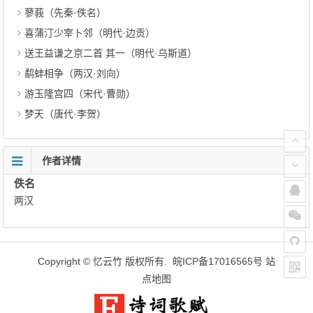
蓼莪（先秦·佚名）
喜蒲汀少宰卜邻（明代·边贡）
送王益谦之京二首 其一（明代·乌斯道）
鹬蚌相争（两汉·刘向）
游玉隆宫四（宋代·曹勋）
梦天（唐代·李贺）
作者详情
佚名
两汉
Copyright ©
忆云竹
版权所有.
皖ICP备17016565号
站
点地图