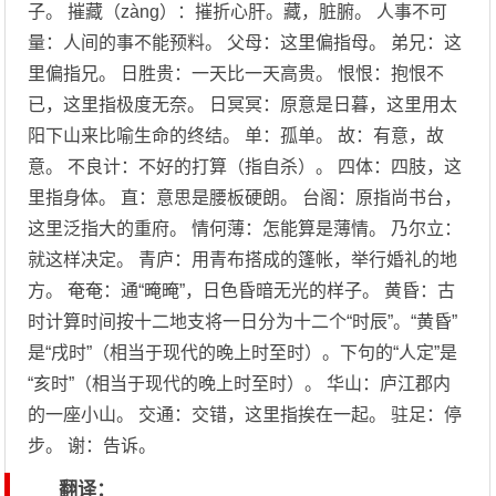
子。 摧藏（zàng）：摧折心肝。藏，脏腑。 人事不可
量：人间的事不能预料。 父母：这里偏指母。 弟兄：这
里偏指兄。 日胜贵：一天比一天高贵。 恨恨：抱恨不
已，这里指极度无奈。 日冥冥：原意是日暮，这里用太
阳下山来比喻生命的终结。 单：孤单。 故：有意，故
意。 不良计：不好的打算（指自杀）。 四体：四肢，这
里指身体。 直：意思是腰板硬朗。 台阁：原指尚书台，
这里泛指大的重府。 情何薄：怎能算是薄情。 乃尔立：
就这样决定。 青庐：用青布搭成的篷帐，举行婚礼的地
方。 奄奄：通“晻晻”，日色昏暗无光的样子。 黄昏：古
时计算时间按十二地支将一日分为十二个“时辰”。“黄昏”
是“戌时”（相当于现代的晚上时至时）。下句的“人定”是
“亥时”（相当于现代的晚上时至时）。 华山：庐江郡内
的一座小山。 交通：交错，这里指挨在一起。 驻足：停
步。 谢：告诉。
翻译：