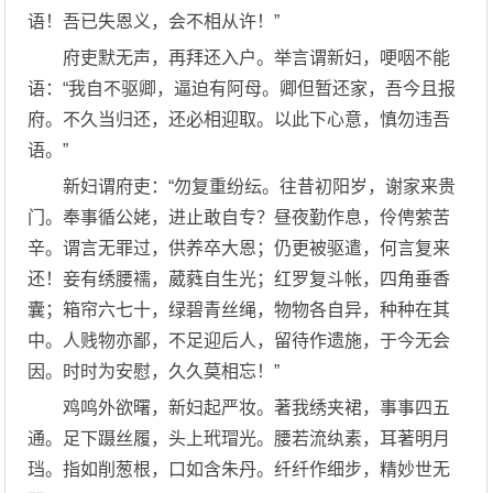
语！吾已失恩义，会不相从许！”
府吏默无声，再拜还入户。举言谓新妇，哽咽不能
语：“我自不驱卿，逼迫有阿母。卿但暂还家，吾今且报
府。不久当归还，还必相迎取。以此下心意，慎勿违吾
语。”
新妇谓府吏：“勿复重纷纭。往昔初阳岁，谢家来贵
门。奉事循公姥，进止敢自专？昼夜勤作息，伶俜萦苦
辛。谓言无罪过，供养卒大恩；仍更被驱遣，何言复来
还！妾有绣腰襦，葳蕤自生光；红罗复斗帐，四角垂香
囊；箱帘六七十，绿碧青丝绳，物物各自异，种种在其
中。人贱物亦鄙，不足迎后人，留待作遗施，于今无会
因。时时为安慰，久久莫相忘！”
鸡鸣外欲曙，新妇起严妆。著我绣夹裙，事事四五
通。足下蹑丝履，头上玳瑁光。腰若流纨素，耳著明月
珰。指如削葱根，口如含朱丹。纤纤作细步，精妙世无